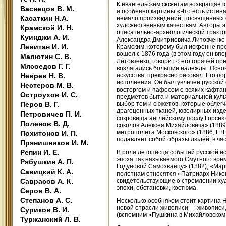
К евангельским сюжетам возвращается
Васнецов В. М.
и особенно картины «Что есть истина
Касаткин Н.А.
немало произведений, посвященных о
художественным качествам. Авторы э
Крамской И. Н.
описательно-археологической трактов
Куинджи А. И.
Александра Дмитриевича Литовченко
Левитан И. И.
Крамским, которому был искренне пре
вошел с 1876 года (в этом году он в
Малютин С. В.
Литовченко, говорит о его горячей п
Мясоедов Г. Г.
возлагались большие надежды. Основ
Неврев Н. В.
искусства, прекрасно рисовал. Его 
исполнения. Он был увлечен русской
Нестеров М. В.
восторгом и пафосом о всяких кафтан
Остроухов И. С.
предметов быта и материальной куль
Перов В. Г.
выбор тем и сюжетов, которые облегч
драгоценных тканей, ювелирных издел
Петровичев П. И.
сокровища английскому послу Горсею
Поленов В. Д.
соколов Алексея Михайловича» (1889
митрополита Московского» (1886, ГТ
Похитонов И. П.
подавляет собой образы людей, в час
Прянишников И. М.
Репин И. Е.
В роли летописца событий русской ис
эпоха так называемого Смутного вре
Рябушкин А. П.
Годуновой Самозванцу» (1882), «Мар
Савицкий К. А.
полотнам относятся «Патриарх Никон
Саврасов А. К.
свидетельствующие о стремлении худ
эпохи, обстановки, костюма.
Серов В. А.
Степанов А. С.
Несколько особняком стоит картина Не
новой отрасли живописи — живописи,
Суриков В. И.
(вспомним «Пушкина в Михайловском» 
Туржанский Л. В.