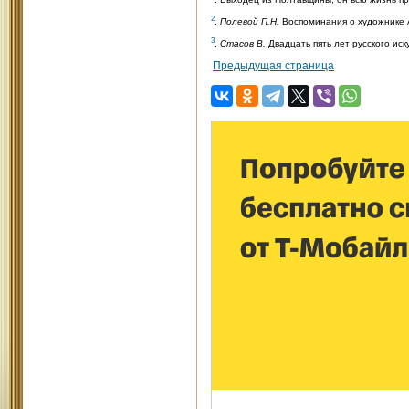
. Выходец из Полтавщины, он всю жизнь пр
2
.
Полевой П.Н.
Воспоминания о художнике А.
3
.
Стасов В.
Двадцать пять лет русского искус
Предыдущая страница