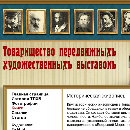
Главная страница
Историческая живопись
История ТПХВ
Фотографии
Круг исторических живописцев в Това
Книги
больше не обращался к темам и обра
Ссылки
сюжетами. Он создает большой цикл 
человечности. Наиболее значительная
Статьи
вызвала сочувственный отклик такого 
Художники:
одновременно с «Боярыней Морозово
Ге Н. Н.