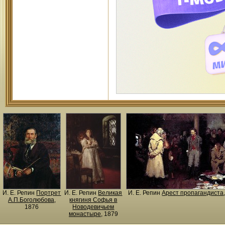
И. Е. Репин
Портрет
И. Е. Репин
Великая
И. Е. Репин
Арест пропагандиста
А.П.Боголюбова
,
княгиня Софья в
1876
Новодевичьем
монастыре
, 1879