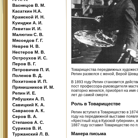
Васнецов В. М.
Касаткин Н.А.
Крамской И. Н.
Куинджи А. И.
Левитан И. И.
Малютин С. В.
Мясоедов Г. Г.
Неврев Н. В.
Нестеров М. В.
Остроухов И. С.
Перов В. Г.
Петровичев П. И.
Товарищества передвижных художеств
Репин развелся с женой, Верой Шевцо
Поленов В. Д.
Похитонов И. П.
В 1893 году Репин становится дейст
пост профессора-руководителя масте
Прянишников И. М.
повторно женился, приобрел на имя с
Репин И. Е.
лет до самой смерти.
Рябушкин А. П.
Роль в Товариществе
Савицкий К. А.
Саврасов А. К.
Репин вступил в Товарищество в 1874 
Серов В. А.
году на передвижной выставке появл
«Крестный ход в Курской губернии», 
Степанов А. С.
1887 году оставил Товарищество по п
Суриков В. И.
Манера письма
Туржанский Л. В.