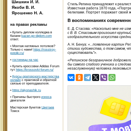
Шишкин И. И.
Стиль Репина принадлежит к реалист
Якоби В. И.
Известная работа 1870 года, «Портре
белилами. Портрет поражает своей ж
Ярошенко Н. А.
В воспоминаниях современн
на правах рекламы
Е. Д. Стасова:
«Насколько мне не изм
•
Купить диплом колледжа в
с В. В. Стасовым произошел крупный
Казани
kazan.go-diplom.com
изобразительного искусства средних
ответ.
А. Н. Бенуа:
«...появление картин Ре
• Монтаж натяжных потолков?
стихии художества, о том самом, чт
Только с нами!
https://rosstroy-
существовать"».
potolki.ru/
•
гостиницы на час
«Репинское безграничное доброжела
бы самого слабого ученика и следо
• Купить кроссовки Adidas Forum
незаслуженную) человека легкомысл
тут
https://krossovki-forum.ru/
•
Курсы ораторского мастерства
онлайн
с практикой и обратной
связью от преподавателя.
•
https://alyonashik.ru
• Причины быстрого
износа
двигателя
Мастерская букетов
Цветаев
Томск