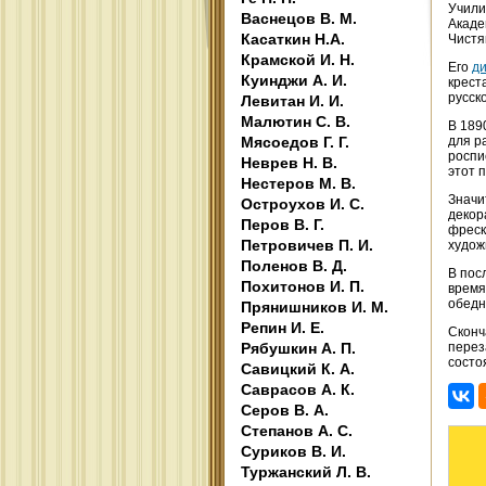
Учили
Васнецов В. М.
Акаде
Касаткин Н.А.
Чистя
Крамской И. Н.
Его
д
Куинджи А. И.
крест
русск
Левитан И. И.
Малютин С. В.
В 189
Мясоедов Г. Г.
для р
роспи
Неврев Н. В.
этот п
Нестеров М. В.
Значи
Остроухов И. С.
декор
Перов В. Г.
фреск
Петровичев П. И.
худож
Поленов В. Д.
В пос
Похитонов И. П.
время
обедн
Прянишников И. М.
Репин И. Е.
Сконч
Рябушкин А. П.
перез
состо
Савицкий К. А.
Саврасов А. К.
Серов В. А.
Степанов А. С.
Суриков В. И.
Туржанский Л. В.