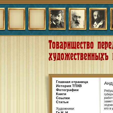
Главная страница
Анд
История ТПХВ
Фотографии
Рябуш
Книги
губер
Ссылки
работ
замет
Статьи
зодче
Художники:
его в
Ге Н. Н.