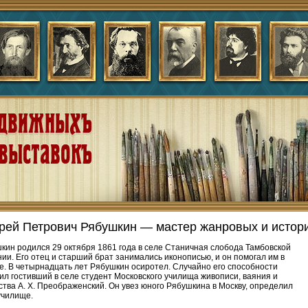
рей Петрович Рябушкин — мастер жанровых и истори
кин родился 29 октября 1861 года в селе Станичная слобода Тамбовской
нии. Его отец и старший брат занимались иконописью, и он помогал им в
е. В четырнадцать лет Рябушкин осиротел. Случайно его способности
ил гостивший в селе студент Московского училища живописи, ваяния и
ства А. Х. Преображенский. Он увез юного Рябушкина в Москву, определил
 училище.