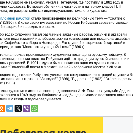
ще Рябушкин не закончил, уехал в Петербург, где поступил в 1882 году в
мию художеств. Во время обучения, в частности в натурном классе П. П.
кова, он раскрыл себя как индивидуального, смелого художника.
ипломной работой
стало произведение на религиозную тему — "Снятие с
а" (1890 г). В ходе своих путешествий по России Рябушкин серьёзно увлекся
ой историей и народным эпосом.
0-х годах художник писал различные заказные работы, рисунки и акварели
азного рода изданий и альбомов, эскизы композиций для предполагавшейся
си Софийского собора в Новгороде. Его крупной исторической картиной в
ериод стала "Московская улица XVII века" (1896 г).
тельная роль в произведениях художника посвящена русскому пейзажу. В
ативном решении полотна Рябушкин идёт от традиции русской иконописи и
овых росписей. В 1901 году им была написана одна из лучших картин
ника "Свадебный поезд в Москве". На ней изображена Москва XVII века.
ледние годы жизни Рябушкин увлекается созданием иллюстраций к русским бы
 им написаны картины: "За водой" (1898), "В деревне" (1902), "Втёрся парень в
е" (1903).
ался художник в имении своего родственника И. Ф. Тюменева усадьбе Дидвин
ахоронен в 1949 году на Любанском кладбище, на могиле поставлен памятник
янии и с каждым годом разрушается.