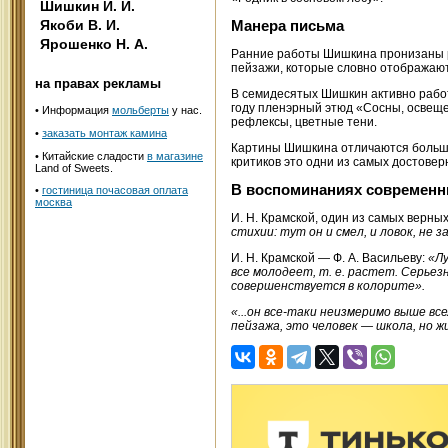
Шишкин И. И.
Якоби В. И.
Манера письма
Ярошенко Н. А.
Ранние работы Шишкина пронизаны р
пейзажи, которые словно отображают
на правах рекламы
В семидесятых Шишкин активно работ
году пленэрный этюд «Сосны, освеще
•
Информация
мольберты
у нас.
рефлексы, цветные тени.
•
заказать монтаж камина
Картины Шишкина отличаются большо
• Китайские сладости
в магазине
критиков это одни из самых достове
Land of Sweets.
В воспоминаниях современн
•
гостиница почасовая оплата
москва
И. Н. Крамской, один из самых верн
стихии: тут он и смел, и ловок, не 
И. Н. Крамской — Ф. А. Васильеву:
«Лу
все молодеет, т. е. растет. Серьезно
совершенствуется в колорите».
«...он все-таки неизмеримо выше все
пейзажа, это человек — школа, но ж