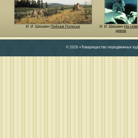
И. И. Шишкин
Пейзаж Полесья
И. И. Шишкин
На сев
диком
© 2026 «Товарищество передвижных ху