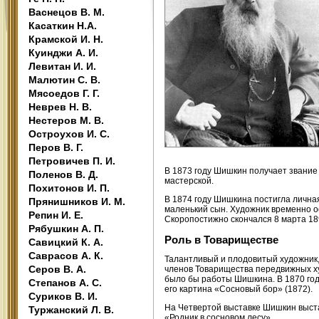
Васнецов В. М.
Касаткин Н.А.
Крамской И. Н.
Куинджи А. И.
Левитан И. И.
Малютин С. В.
Мясоедов Г. Г.
Неврев Н. В.
Нестеров М. В.
Остроухов И. С.
Перов В. Г.
Петровичев П. И.
В 1873 году Шишкин получает звание
Поленов В. Д.
мастерской.
Похитонов И. П.
В 1874 году Шишкина постигла личная
Прянишников И. М.
маленький сын. Художник временно ос
Репин И. Е.
Скоропостижно скончался 8 марта 18
Рябушкин А. П.
Роль в Товариществе
Савицкий К. А.
Саврасов А. К.
Талантливый и плодовитый художник,
Серов В. А.
членов Товарищества передвижных ху
было бы работы Шишкина. В 1870 год
Степанов А. С.
его картина «Сосновый бор» (1872).
Суриков В. И.
На Четвертой выставке Шишкин выста
Туржанский Л. В.
«Родник в сосновом лесу».