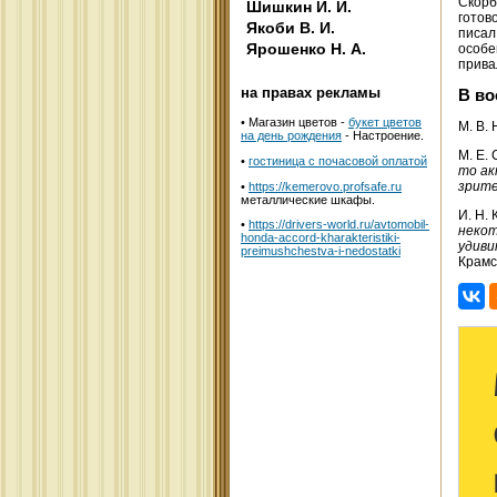
Скорб
Шишкин И. И.
готов
Якоби В. И.
писал
Ярошенко Н. А.
особе
прива
на правах рекламы
В во
•
Магазин цветов -
букет цветов
М. В.
на день рождения
- Настроение.
М. Е.
•
гостиница с почасовой оплатой
то ак
зрите
•
https://kemerovo.profsafe.ru
металлические шкафы.
И. Н.
•
https://drivers-world.ru/avtomobil-
некот
honda-accord-kharakteristiki-
удиви
preimushchestva-i-nedostatki
Крамс