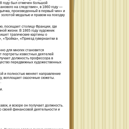
8 году был отмечен большой
нового на следствие», в 1860 году —
ьячка, произведенный в первый чин» и
й золотой медалью и правом на поездку
ю, посещает столицу Франции, где
ой жизни. В 1865 году художник
пишет трагические картины о
, «Тройка», «Приезд гувернантки в
но для многих становится
ет портреты известных деятелей
олучает должность профессора в
рищество передвижных художественных
кой и полностью меняет направление
ку, воплощает сказочные сюжеты.
.
и.
вок, и вскоре он получает должность.
 о своей финансовой деятельности и