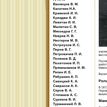
Васнецов В. М.
Касаткин Н.А.
Крамской И. Н.
Куинджи А. И.
Левитан И. И.
Малютин С. В.
Мясоедов Г. Г.
Неврев Н. В.
Нестеров М. В.
Остроухов И. С.
Перов В. Г.
учили
Петровичев П. И.
выста
Поленов В. Д.
После
Похитонов И. П.
работ
Прянишников И. М.
Именн
Репин И. Е.
Васил
Рябушкин А. П.
Роль
Савицкий К. А.
Саврасов А. К.
В 187
Серов В. А.
Перов
вышел
Степанов А. С.
Суриков В. И.
Мане
Туржанский Л. В.