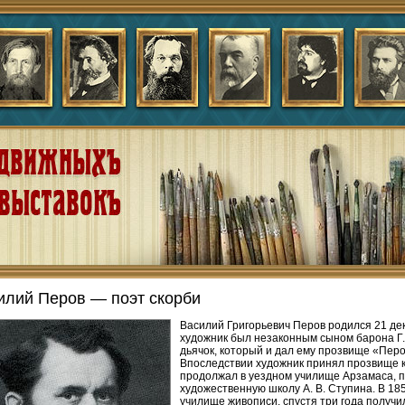
илий Перов — поэт скорби
Василий Григорьевич Перов родился 21 дек
художник был незаконным сыном барона Г. 
дьячок, который и дал ему прозвище «Перо
Впоследствии художник принял прозвище 
продолжал в уездном училище Арзамаса, п
художественную школу А. В. Ступина. В 185
училище живописи, спустя три года получ