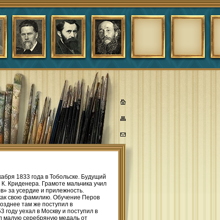
абря 1833 года в Тобольске. Будущий
К. Криденера. Грамоте мальчика учил
в» за усердие и прилежность.
как свою фамилию. Обучение Перов
озднее там же поступил в
3 году уехал в Москву и поступил в
ил малую серебряную медаль от