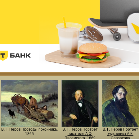
В. Г. Перов
Проводы покойника
,
В. Г. Перов
Портрет
В. Г. Перов
Портрет
1865
писателя А.Ф.
художника А.К.
Писемского
, 1869
Саврасова