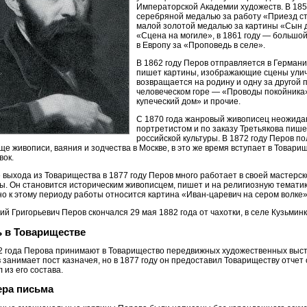
Императорской Академии художеств. В 185
серебряной медалью за работу «Приезд ста
малой золотой медалью за картины «Сын д
«Сцена на могиле», в 1861 году — большо
в Европу за «Проповедь в селе».
В 1862 году Перов отправляется в Германи
пишет картины, изображающие сцены уличн
возвращается на родину и одну за другой 
человеческом горе — «Проводы покойника»
купеческий дом» и прочие.
С 1870 года жанровый живописец неожидан
портретистом и по заказу Третьякова пиш
российской культуры. В 1872 году Перов п
ще живописи, ваяния и зодчества в Москве, в это же время вступает в Това
вок.
 выхода из Товарищества в 1877 году Перов много работает в своей мастерс
ы. Он становится историческим живописцем, пишет и на религиозную темати
о к этому периоду работы относится картина «Иван-царевич на сером волке»
ий Григорьевич Перов скончался 29 мая 1882 года от чахотки, в селе Кузьминк
 в Товариществе
2 года Перова принимают в Товарищество передвижных художественных выста
 занимает пост казначея, но в 1877 году он предоставил Товариществу отчет
 из его состава.
ра письма