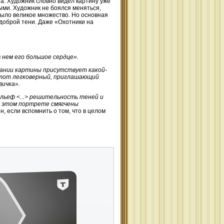
. Художник словно видел картину уже
ными. Художник не боялся меняться,
 было великое множество. Но основная
едоброй тени. Даже «Охотники на
в нем его большое сердце».
вании картины присутствует какой-
 этот легковерный, приглашающий
вичка».
льеф <...> решительность теней и
 в этом портрете смягчены
, если вспомнить о том, что в целом