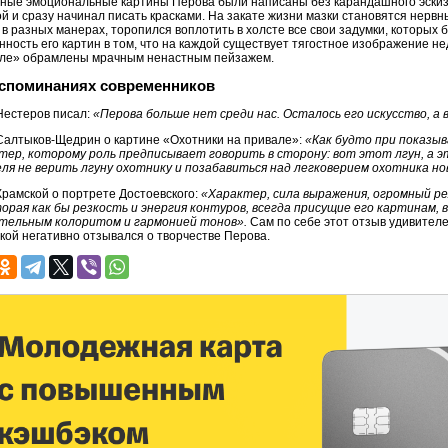
ные эмоциональные картины Перова были написаны без карандашного эскиза
ой и сразу начинал писать красками. На закате жизни мазки становятся нерв
 в разных манерах, торопился воплотить в холсте все свои задумки, которых
нность его картин в том, что на каждой существует тягостное изображение н
ле» обрамлены мрачным ненастным пейзажем.
споминаниях современников
 Нестеров писал:
«Перова больше нет среди нас. Осталось его искусство, а 
 Салтыков-Щедрин о картине «Охотники на привале»:
«Как будто при показы
тер, которому роль предписывает говорить в сторону: вот этот лгун, а
ля не верить лгуну охотнику и позабавиться над легковерием охотника но
 Крамской о портрете Достоевского:
«Характер, сила выражения, огромный ре
орая как бы резкость и энергия контуров, всегда присущие его картинам,
тельным колоритом и гармонией тонов».
Сам по себе этот отзыв удивителен
кой негативно отзывался о творчестве Перова.