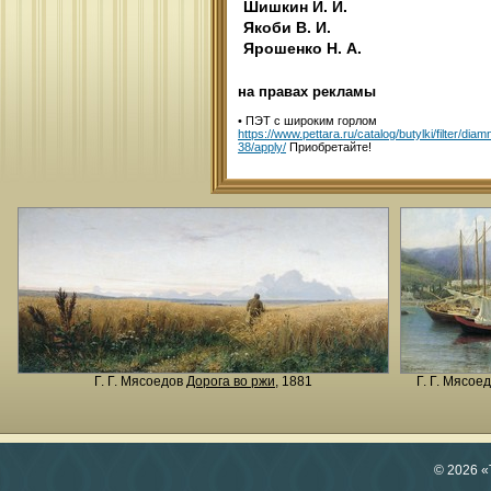
Шишкин И. И.
Якоби В. И.
Ярошенко Н. А.
на правах рекламы
•
ПЭТ с широким горлом
https://www.pettara.ru/catalog/butylki/filter/dia
38/apply/
Приобретайте!
Г. Г. Мясоедов
Дорога во ржи
, 1881
Г. Г. Мясое
© 2026 