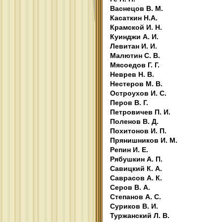
Васнецов В. М.
Касаткин Н.А.
Крамской И. Н.
Куинджи А. И.
Левитан И. И.
Малютин С. В.
Мясоедов Г. Г.
Неврев Н. В.
Нестеров М. В.
Остроухов И. С.
Перов В. Г.
Петровичев П. И.
Поленов В. Д.
Похитонов И. П.
Прянишников И. М.
Репин И. Е.
Рябушкин А. П.
Савицкий К. А.
Саврасов А. К.
Серов В. А.
Степанов А. С.
Суриков В. И.
Туржанский Л. В.