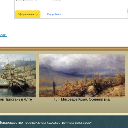
mneck-
дов
Пристань в Ялте
Г. Г. Мясоедов
Крым. Осенний вид
«Товарищество передвижных художественных выставок»