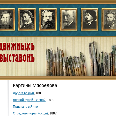
Картины Мясоедова
Дорога во ржи
, 1881
Лесной ручей. Весной
, 1890
Пристань в Ялте
Страдная пора (Косцы)
, 1887