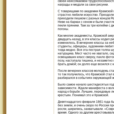
своей неиссякаемой трудоспособност
награды и медали за свои рисунки.
С товарищами по академии Крамской п
страстно любили искусство. Преодолев
приходили пешком с разных концов Ро
Неве на барках с сеном и были счастл
пекли пряники. Там за три копейки с
погоны.
Как многие академисты, Крамской акку
двадцать назад, в эти классы ходил ри
изменилось. В вечерние классы за не
студенты, офицеры, художники-любит
тогда модно. Вся эта пестрая толпа 
натурщика. Мест часто не хватало, си
освещавших класс сверху, пахло фото
позу, наступала тишина, и незаметно
брать домой; он долго еще возился с 
После вечерних классов молодежь стал
то так получилось, что Крамской ста
разбирался в событиях окружающей ж
Было самое начало шестидесятых годо
зависимости. Ждали манифеста о воле
народ к борьбе. Лучшие, передовые 
крестьян. Понимал это и Крамской.
Девятнадцатого февраля 1861 года б
без земли, и очень скоро по России п
росли, ширились, захватывали. «Сов
время. Одного за другим арестовывал