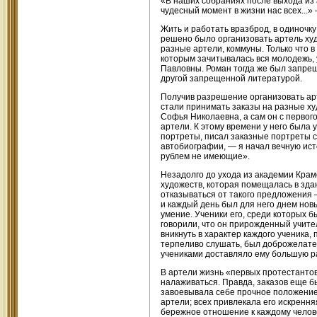
«В наших собраниях после выхода из 
чудесный момент в жизни нас всех...»
Жить и работать вразброд, в одиночк
решено было организовать артель худо
разные артели, коммуны. Только что
которым зачитывалась вся молодежь, 
Павловны. Роман тогда же был запрещ
другой запрещенной литературой.
Получив разрешение организовать ар
стали принимать заказы на разные ху
Софья Николаевна, а сам он с первог
артели. К этому времени у него была 
портреты, писал заказные портреты с
автобиографии, — я начал вечную исто
рублем не имеющие».
Незадолго до ухода из академии Кра
художеств, которая помещалась в зда
отказываться от такого предложения 
и каждый день был для него днем нов
умение. Ученики его, среди которых б
говорили, что он прирожденный учите
вникнуть в характер каждого ученика,
терпеливо слушать, был доброжелател
учениками доставляло ему большую ра
В артели жизнь «первых протестантов 
налаживаться. Правда, заказов еще б
завоевывала себе прочное положение,
артели; всех привлекала его искрення
бережное отношение к каждому челове