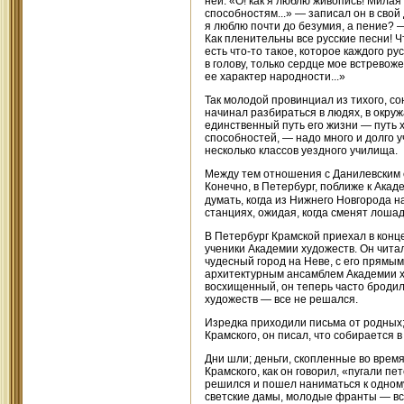
ней. «О! как я люблю живопись! Милая 
способностям...» — записал он в свой
я люблю почти до безумия, а пение? —
Как пленительны все русские песни! Что 
есть что-то такое, которое каждого ру
в голову, только сердце мое встревоже
ее характер народности...»
Так молодой провинциал из тихого, с
начинал разбираться в людях, в окруж
единственный путь его жизни — путь 
способностей, — надо много и долго у
несколько классов уездного училища.
Между тем отношения с Данилевским с
Конечно, в Петербург, поближе к Акад
думать, когда из Нижнего Новгорода 
станциях, ожидая, когда сменят лошад
В Петербург Крамской приехал в конц
ученики Академии художеств. Он читал
чудесный город на Неве, с его прямым
архитектурным ансамблем Академии 
восхищенный, он теперь часто бродил
художеств — все не решался.
Изредка приходили письма от родных;
Крамского, он писал, что собирается в
Дни шли; деньги, скопленные во время
Крамского, как он говорил, «пугали п
решился и пошел наниматься к одному
светские дамы, молодые франты — вс