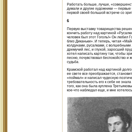
Работать больше, лучше, «совершенст
думали и другие художники — первые ч
первой своей большой встрече со зри
6
Первую выставку товарищества решено 
кончить работу над картиной «Русалки
человек был этот Гоголь!» Он любил Г
близ Диканьки». И теперь, читая «Май
колдунами, русалками, с волшебными л
дремучий лес, и глухой, заросший пруд
хотел написать картину так, чтобы з
песню, почувствовал беспокойство и 
судьба.
Крамской работал над картиной долго,
ее свете все преображается, становит
«поймал» и написал чудесную поэтиче
требовательность его к себе не знала
того, как она была куплена Третьяков
кое-что наблюдал еще, и мне хотелось