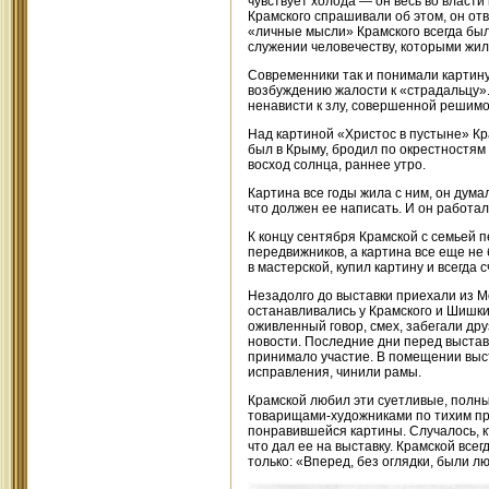
чувствует холода — он весь во власти
Крамского спрашивали об этом, он отв
«личные мысли» Крамского всегда был
служении человечеству, которыми жил
Современники так и понимали картину.
возбуждению жалости к «страдальцу».
ненависти к злу, совершенной решимо
Над картиной «Христос в пустыне» Кр
был в Крыму, бродил по окрестностям
восход солнца, раннее утро.
Картина все годы жила с ним, он думал
что должен ее написать. И он работал
К концу сентября Крамской с семьей 
передвижников, а картина все еще не 
в мастерской, купил картину и всегда 
Незадолго до выставки приехали из Мо
останавливались у Крамского и Шишки
оживленный говор, смех, забегали др
новости. Последние дни перед выстав
принимало участие. В помещении выст
исправления, чинили рамы.
Крамской любил эти суетливые, полн
товарищами-художниками по тихим пра
понравившейся картины. Случалось, к
что дал ее на выставку. Крамской все
только: «Вперед, без оглядки, были 