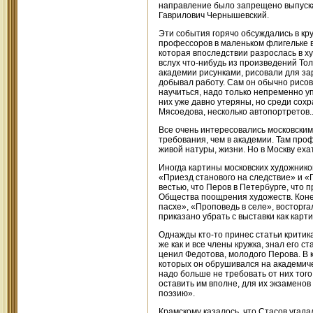
направление было запрещено выпускат
Гаврилович Чернышевский.
Эти события горячо обсуждались в кр
профессоров в маленьком флигельке в
которая впоследствии разрослась в х
вслух что-нибудь из произведений Тол
академии рисунками, рисовали для за
добывал работу. Сам он обычно рисов
научиться, надо только непременно уп
них уже давно утеряны, но среди сох
Мясоедова, несколько автопортретов..
Все очень интересовались московским
требования, чем в академии. Там про
живой натуры, жизни. Но в Москву ехат
Иногда картины московских художнико
«Приезд станового на следствие» и «
вестью, что Перов в Петербурге, что 
Общества поощрения художеств. Конеч
пасхе», «Проповедь в селе», восторга
приказано убрать с выставки как кар
Однажды кто-то принес статьи критика
же как и все члены кружка, знал его с
ценил Федотова, молодого Перова. В к
которых он обрушивался на академиче
надо больше не требовать от них того,
оставить им вполне, для их экзаменов
поэзию».
Крамскому казалось, что Стасов угадал