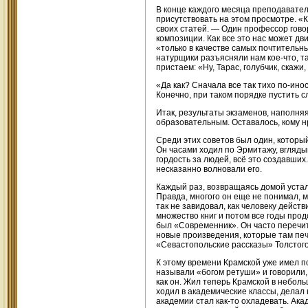
В конце каждого месяца преподавате
присутствовать на этом просмотре. «К
своих статей. — Один профессор говори
композиции. Как все это нас может дв
«только в качестве самых почтительн
натурщики разъясняли нам кое-что, т
пристаем: «Ну, Тарас, голубчик, скажи
«Да как? Сначала все так тихо по-ино
Конечно, при таком порядке пустить 
Итак, результаты экзаменов, наполня
образовательным. Оставалось, кому н
Среди этих советов был один, которы
Он часами ходил по Эрмитажу, вгляды
гордость за людей, всё это создавши
несказанно волновали его.
Каждый раз, возвращаясь домой устал
Правда, многого он еще не понимал, мн
так не завидовал, как человеку дейст
множество книг и потом все годы про
был «Современник». Он часто перечит
новые произведения, которые там печ
«Севастопольские рассказы» Толстого,
К этому времени Крамской уже имел п
называли «богом ретуши» и говорили,
как он. Жил теперь Крамской в небол
ходил в академические классы, делал 
академии стал как-то охладевать. Ака