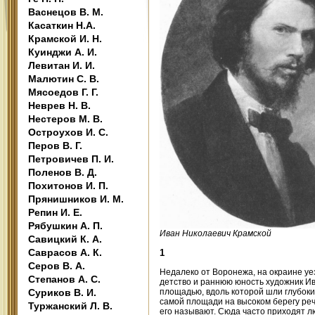
Васнецов В. М.
Касаткин Н.А.
Крамской И. Н.
Куинджи А. И.
Левитан И. И.
Малютин С. В.
Мясоедов Г. Г.
Неврев Н. В.
Нестеров М. В.
Остроухов И. С.
Перов В. Г.
Петровичев П. И.
Поленов В. Д.
Похитонов И. П.
Прянишников И. М.
Репин И. Е.
Рябушкин А. П.
Иван Николаевич Крамской
Савицкий К. А.
Саврасов А. К.
1
Серов В. А.
Недалеко от Воронежа, на окраине уе
Степанов А. С.
детство и раннюю юность художник И
площадью, вдоль которой шли глубоки
Суриков В. И.
самой площади на высоком берегу речк
Туржанский Л. В.
его называют. Сюда часто приходят лю