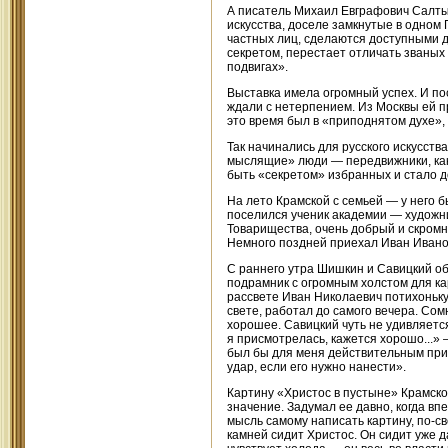
А писатель Михаил Евграфович Салтык
искусства, доселе замкнутые в одном 
частных лиц, сделаются доступными д
секретом, перестает отличать званых
подвигах».
Выставка имела огромный успех. И по
ждали с нетерпением. Из Москвы ей п
это время был в «приподнятом духе», 
Так начинались для русского искусст
мыслящие» люди — передвижники, как 
быть «секретом» избранных и стало 
На лето Крамской с семьей — у него 
поселился ученик академии — художн
Товарищества, очень добрый и скромн
Немного поздней приехал Иван Иванов
С раннего утра Шишкин и Савицкий об
подрамник с огромным холстом для ка
рассвете Иван Николаевич потихоньку,
свете, работал до самого вечера. Сом
хорошее. Савицкий чуть не удивляется
я присмотрелась, кажется хорошо...» 
был бы для меня действительным приг
удар, если его нужно нанести».
Картину «Христос в пустыне» Крамско
значение. Задумал ее давно, когда в
мысль самому написать картину, по-св
камней сидит Христос. Он сидит уже д