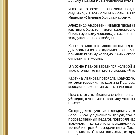
«никогда не мог к ней приспособиться
И вот, «в то время, — вспоминал позд
смущено, и я все больше и больше за
Иванова «Явление Христа народу».
Александр Андреевич Иванов писал св
картина о Христе — легендарном основ
близка русскому человеку, заставляла
жаждущего слова свободы.
Картина вместе со множеством подгот
для большинства академистов она был
приняли картину холодно. Очень скор
отправили в Москву.
В Москве Иванов заразился холерой и
тихо стояла толпа, кто-то сказал: «Чт
Картина Иванова потрясла Крамского, 
которой говорил, что картина Иванова
молодого поколения их назначение».
После картины Иванова особенно ясно
убежден, и что писать картину можно т
покоя».
Он продолжал учиться в академии и, 
безошибочную дисциплину руки, точно
посредственный педагог, повторял час
Брюллов, — когда учился в академии, 
точной и строгой передачи гипса. Така
не понимать. С теми навыками, котор