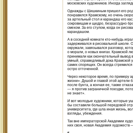
московских художников. Иногда загля
Однажды с Шишкиным пришел его родс
понравился Крамскому, но очень скор
за артельный стол и карандаш его кас
сокровищам и щедро, безрассудно брос
смехом. За его стулом, когда он рисо
карандашом.
А в соседней комнате кто-нибудь игра
задерживался в рисовальной школе. О
окружали, завязывался разговор, кото
о морали, о новых книгах. Крамской лю
принимали как окончательный вывод вс
умный, справедливый дока Крамской у
самих спорящих. Он всегда стремился
остро отточенной.
Через некоторое время, по примеру а
жизни». Душой и главой этой артели 
после бунта, а кончая ее, также отка
— я против заграничной поездки, пото
не знает».
И вот молодые художники, которые ушл
бы составили большой передовой отря
университета, где шла иная жизнь, в
взгляды, убеждения.
Так вне императорской Академии худож
них своя, новая Академия художеств 