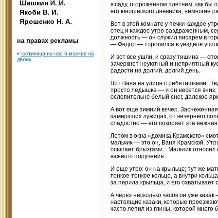
Шишкин И. И.
в саду, огороженном плетнем, как бы
его юношеского дневника, немногие ра
Якоби В. И.
Ярошенко Н. А.
Вот в этой комнате у печки каждое ут
отец и каждое утро раздраженным, се
должность — он служил писарем в горо
на правах рекламы
— Федор — торопился в уездное учил
•
гостиница на час в москве на
И вот все ушли, и сразу тишина — спо
двоих
зачеркнет неуютный и неприятный кусо
радости на долгий, долгий день.
Вот Ваня на улице с ребятишками. Нед
просто ледышка — и он несется вниз; 
ослепительно белый снег, далекое яр
А вот еще зимний вечер. Заснеженная 
замерзших лужицах, от вечернего солн
сладостно — его покоряет эта нежная 
Летом в окна «домика Крамского» смо
мальчик — это он, Ваня Крамской. Утр
осыпает брызгами... Мальчик относил
важного поручения.
И еще утро: он на крыльце; тут же мать
тонкое-тонкое кольцо, а внутри кольц
за перила крыльца, и его охватывает 
А через несколько часов он уже казак
настоящие казаки, которые проезжают 
часто лепил из глины, которой много 