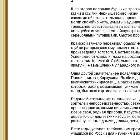
5
Шла вторая половина бурных и тревож
казни и ссылки Чернышевского, казни 
известие об окончательном запрещен
могли спокойно жить, думать: наушнич
тревожное; арестовывали за все: за 
полицейском чине, за малейшую крит
серебряными пуговицами, быстро пр
Крамской тяжело переживал ссылку Че
глубже раскрывался ему смысл того, 
произведения Толстого, Салтыкова-Ще
Успенского открывали глаза на росси
как говорил Крамской. Любимым поэто
любили «Размышления у парадного по
Одна другой значительнее появлялись
Прянишникова, Корзухина, Якоби и дру
великосветских красавиц, а рассказыв
которых грабят, обманывают, унижают
жанр, бытовая картина завоевывали св
Рядом с бытовыми картинами все чащ
зрителей непосредственностью, свеже
профессоров академии писались или и
к себе своя, родная природа, и груст
деревню с рядом ветхих избушек, боль
равнину с неоглядными далями, реки, 
В эти годы, уступая требованиям вре
учащихся по России для изучения и и