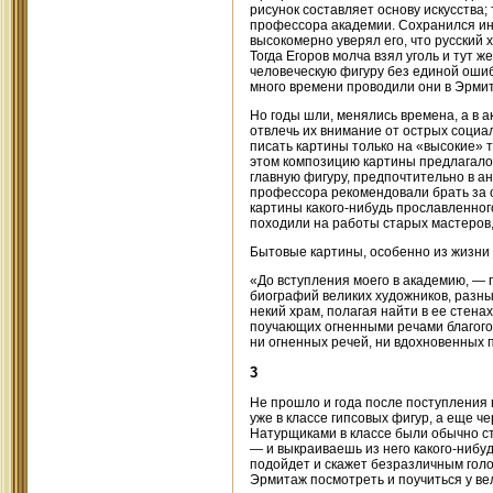
рисунок составляет основу искусства;
профессора академии. Сохранился инт
высокомерно уверял его, что русский 
Тогда Егоров молча взял уголь и тут ж
человеческую фигуру без единой ошиб
много времени проводили они в Эрмит
Но годы шли, менялись времена, а в а
отвлечь их внимание от острых соци
писать картины только на «высокие» 
этом композицию картины предлагалос
главную фигуру, предпочтительно в а
профессора рекомендовали брать за о
картины какого-нибудь прославленног
походили на работы старых мастеров,
Бытовые картины, особенно из жизни 
«До вступления моего в академию, — п
биографий великих художников, разных
некий храм, полагая найти в ее стена
поучающих огненными речами благого
ни огненных речей, ни вдохновенных 
3
Не прошло и года после поступления 
уже в классе гипсовых фигур, а еще ч
Натурщиками в классе были обычно ст
— и выкраиваешь из него какого-нибу
подойдет и скажет безразличным голос
Эрмитаж посмотреть и поучиться у ве