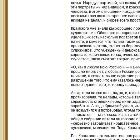
ночь». Наряду с картиной, как всегда
эти портреты «и карандашом, и краскам
человека, в этом отношении никуда не 
несколько раз давал искреннее слово 
никогда не делал, и скорее всего про
Крамского уже знали как хорошего по
художеств, и в Обществе поощрения х
уцелевших есть несколько портретов
на него, и кажется, что только таким 
организовал артель, страстно боролся
художников. Это убежденный демократ
серовато-коричневых тонах, очень скр
скуластое, глаза смотрят твердо, при
«О, как я люблю мою Россию!» — начи
прошло много лет. Любовь к России р
мечтами, а сознательное служение ро
разрушение того, что ему казалось н
нового здания, того, которому принад
А в артели не все шло гладко, и, как
противоречия, те нелады, которые та
серьезность стоящих перед ними задач
заработок. А когда Крамской узнал, ч
он возмутился и потребовал, чтобы то
— писал он, — мы отказались от этой 
общем собрании артели он говорил о т
«серьезно затрагивает нравственное 
«уклончиво, молчанием». Тогда Крамс
Без Крамского артель постепенно расп