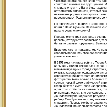
Чем старше становился Ваня, тем чаще
советовал и новый его друг Тулинов. 
слышать о том, что Ваня будет художн
острогожский живописец, который всю 
нежелание родных столкнулось с непр
переспоришь». Родным пришлось согл
Но где учиться? Решили: в Воронеже,
принял Ваню в учение. Заключили конт
начало учению положено!
Прошло около трех месяцев, а учение 
церковь, которую тот расписывал, тас
бегал по разным поручениям. Ваня все
Было ему уже пятнадцать лет. На прав
стараясь пополнить свое образование,
учиться живописи.
В 1853 году началась война с Турцией
больших и маленьких городах, селах.
в пыльный уездный город Острогожск д
музыка, замелькали офицерские мунди
странствующий фотограф Данилевский
фотографии были только в больших гор
сделан первый фотографический снимо
который хотел иметь свое изображен
а для того чтобы он не шевелился, го
их приходилось сильно ретушировать
Данилевскому понадобился ретушер. О
работу. Сам Тулинов от предложения о
справится. Первые же фотографии, «
Данилевский, привели фотографа в вос