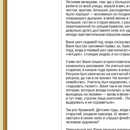
Летними вечерами, там, где у большо
ребята со всей улицы, играли в мяч, в 
чистая, круглая, большая, расходилис
было хорошо! — вспоминал он позднее.
спирающего дыхание, в моей жизни в т
большая, густая и старая вишня, с ра
переложенной по зубцам бумагою, начи
довольно долго доставлял себе это уд
иногда чувствительным образом накаж
Ване шел седьмой год, когда сосед-му
Ваня быстро запомнил буквы: аз, буки,
горд, когда в первый раз сам написал
«четыре», стоящие рядом, и он старал
Семи лет Ваня пошел в приготовительн
начиналось рисование. Но учиться рис
старичок, в начале года принес в кла
Рисунок был напечатан на клетчатой б
рисунок, да так и не кончил. Не конч
семейство». Учитель был недоволен, о
«зарывать талант», Ваня так и не пон
пятерки, которые всегда получал, а ча
выходишь на экзамен — кровь в виски 
а тут очки, строгие лица учителей... 
выдержать и не осрамиться».
Так рос Крамской. Детские годы, когда
открытий, уходили навсегда. И, может 
смотрел в синее небо и слушал флейту
человеке художник?
Двенадцати лет Ваня окончил училище.