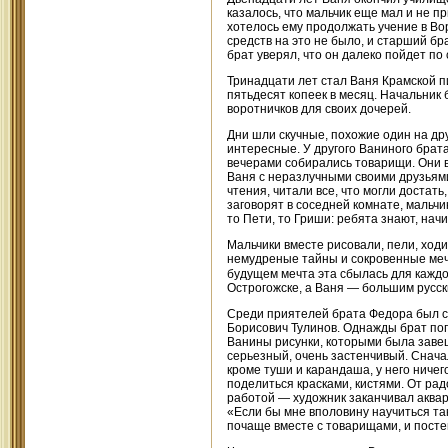
казалось, что мальчик еще мал и не пр
хотелось ему продолжать учение в Во
средств на это не было, и старший бр
брат уверял, что он далеко пойдет по
Тринадцати лет стал Ваня Крамской п
пятьдесят копеек в месяц. Начальник
воротничков для своих дочерей.
Дни шли скучные, похожие один на друг
интересные. У другого Ваниного брат
вечерами собирались товарищи. Они в
Ваня с неразлучными своими друзья
чтения, читали все, что могли достать
заговорят в соседней комнате, мальч
то Пети, то Гриши: ребята знают, на
Мальчики вместе рисовали, пели, ходи
немудреные тайны и сокровенные мечт
будущем мечта эта сбылась для кажд
Острогожске, а Ваня — большим русс
Среди приятелей брата Федора был с
Борисович Тулинов. Однажды брат попр
Ванины рисунки, которыми была завеш
серьезный, очень застенчивый. Сначал
кроме туши и карандаша, у него ничег
поделиться красками, кистями. От рад
работой — художник заканчивал акваре
«Если бы мне вполовину научиться так
почаще вместе с товарищами, и посте