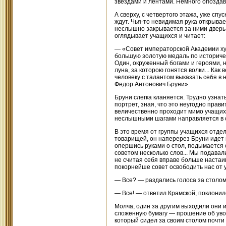
звездами и лентами. Немного опоздав
А сверху, с четвертого этажа, уже с
ждут. Чья-то невидимая рука открывает
неслышно закрывается за ними дверь. 
оглядывает учащихся и читает:
— «Совет императорской Академии ху
большую золотую медаль по историчес
Один, окруженный богами и героями, н
луна, за которою гонятся волки... Ка
человеку с талантом выказать себя в 
Федор Антонович Бруни».
Бруни слегка кланяется. Трудно узнат
портрет, зная, что это неугодно прави
величественно проходит мимо учащихс
неслышными шагами направляется в 
В это время от группы учащихся отд
товарищей, он наперерез Бруни идет 
опершись руками о стол, подымается с
советом несколько слов... Мы подавал
не считая себя вправе больше настаи
покорнейше совет освободить нас от 
— Все? — раздались голоса за столом
— Все! — ответил Крамской, поклонил
Молча, один за другим выходили они 
сложенную бумагу — прошение об уво
который сидел за своим столом почти 