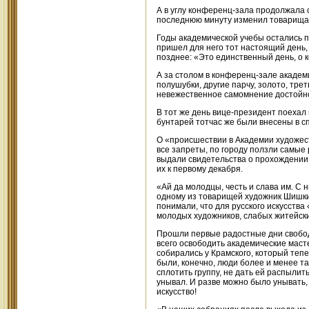
А в углу конференц-зала продолжала 
последнюю минуту изменил товарищам;
Годы академической учебы остались по
пришел для него тот настоящий день,
позднее: «Это единственный день, о 
А за столом в конференц-зале академ
полушубки, другие парчу, золото, тр
невежественное самомнение достойно
В тот же день вице-президент поехал
бунтарей тотчас же были внесены в с
О «происшествии в Академии художест
все запреты, по городу ползли самые 
выдали свидетельства о прохождении 
их к первому декабря.
«Ай да молодцы, честь и слава им. С 
одному из товарищей художник Шишки
понимали, что для русского искусства
молодых художников, слабых житейски
Прошли первые радостные дни свободы
всего освободить академические маст
собирались у Крамского, который теп
были, конечно, люди более и менее т
сплотить группу, не дать ей распылит
унывал. И разве можно было унывать, 
искусство!