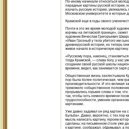
По-иному начинали относиться молод
парадные картины русской истории, 
изучать русскую историю, увлекались 
Московском университете и которые 
Крамской еще в годы своего ученичест
Почти в это же время молодой художн
корчмы на литовской границе», сюжет
художник Вячеслав Григорьевич Швар
«Иван Грозный у тела убитого им сын
древнерусской истории, но теперь они
живое начало в историческую картину.
«Русскому пора, наконец, становиться
тогда Крамской, — слава богу, у нас 
создании своей русской школы национа
времени, видел, как занимается заря 
Общественная жизнь захлестывала Кра
пор была более политическая, чем гр
производительности. И это великая за
тревожило «общественное положение ру
прорывались горькие слова о том, что 
так, чтобы хоть немного времени пос
трудоспособности, умению организова
картинами.
Уже давно задумал он ряд картин на с
Бульба». Давно, вероятно, с тех пор 
мысль написать картину, героем кото
сделаны; на письменном столе уже да
к картине, соображал, обдумывал, а п