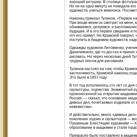
хороший ретушер. В столице фотограф
Но ни на одну минуту не покидала его
художеств, учиться живописи. Посовет
Наконец приехал Тулинов. «Первое н
При входе моем он смотрит на меня, ка
обнимаемся, целуемся, и расплакались
будущее. И в это первое свидание и п
что его примут. Но Крамской говорил,
поступить в Академию художеств, надо 
Однажды художник Литовченко, ученик
Данилевского, где-то достал и принес
рисовать. Но через несколько дней Т
трудных гипсов для рисования.
Тулинов настоял на том, чтобы Крамс
застенчивость, Крамской наконец пода
Это было в 1857 году.
В тот год исполнилось сто лет со дн
скульптуры, зодчества. Знаменитый р
произнесенной на открытии академии 
России, — сказал, что основание акад
дивных дел, почитаемых издревле от в
невежества».
И действительно, много «дивных дел»
поколение зодчих и скульпторов — во
Пушкиным. Блестящие художники — Ка
образование в академии и стали гордо
Прекрасно было поставлено в академи