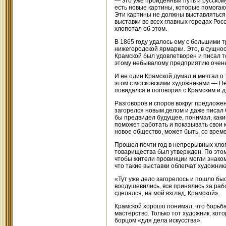
— это уже пройденный путь и русском
есть новые картины, которые помогаю
Эти картины не должны выставляться 
выставки во всех главных городах Ро
хлопотал об этом.
В 1865 году удалось ему с большими 
нижегородской ярмарки. Это, в сущнос
Крамской был удовлетворен и писал то
этому небывалому предприятию очень
И не один Крамской думал и мечтал о
этом с московскими художниками — П
повидался и поговорил с Крамским и 
Разговоров и споров вокруг предложен
загорелся новым делом и даже писал Ст
бы предвидел будущее, понимал, каки
поможет работать и показывать свои 
новое общество, может быть, со вре
Прошел почти год в непрерывных хлоп
товарищества был утвержден. По этому
чтобы жители провинции могли знакоми
что такие выставки облегчат художник
«Тут уже дело загорелось и пошло бы
воодушевились, все принялись за ра
сделался, на мой взгляд, Крамской».
Крамской хорошо понимал, что борьба
мастерство. Только тот художник, ко
борцом «для дела искусства».