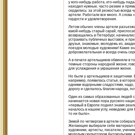
у кого-нибудь работа, кто-нибудь пада
находил нужные, часто резкие и прямы
сердились: за этой резкостью всегда 
артели. Работали все много. А слова
гордости и удовлетворения.
Летом обычно члены артели разъезжал
какой-нибудь старый сарай, приспосаб
возвращались в Петербург, начиналис
устраивать публичных выставок, и пр
друзья, знакомые, молодежь из, акаде
поездок молодые художники! Какие зн
доброжелательная и всегда очень сер
А в печати артельщиков обвиняли в то
темные стороны народной жизни; гово
для услаждения и украшения жизни.
Но были у артельщиков и защитники. 
например, появилась статья, в которо
одними вздорными сладостями, надо, 
дорогу и сделалось благом народа, п
Один из самых образованных людей св
начинается новая пора русского нацио
«первый в Европе поднял знамя реали
началось в нашем углу, неведомо для Е
то ни было».
Зимой по четвергам в артели собирали
Желающие выбирали себе материал по 
художники, артисты, писатели, ученик
молодым скульптором Антокольским, 