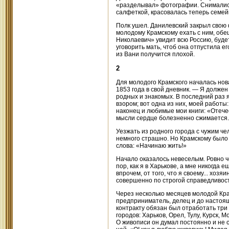
«разделывал» фотографии. Снимались 
салфеткой, красовалась теперь семе
Полк ушел. Данилевский закрыл свою 
молодому Крамскому ехать с ним, обе
Николаевич» увидит всю Россию, будет
уговорить мать, чтоб она отпустила ег
из Вани получится плохой.
2
Для молодого Крамского началась нов
1853 года в свой дневник. — Я должен
родных и знакомых. В последний раз 
взором; вот одна из них, моей работы
наконец и любимые мои книги: «Отечес
мысли сердце болезненно сжимается.
Уезжать из родного города с чужим че
немного страшно. Но Крамскому было 
слова: «Начинаю жить!»
Начало оказалось невеселым. Ровно ч
пор, как я в Харькове, а мне никогда 
впрочем, от того, что я своему... хоз
совершенно по строгой справедливост
Через несколько месяцев молодой Кра
предприниматель, делец и до настояще
контракту обязан был отработать три 
городов: Харьков, Орел, Тулу, Курск, 
О живописи он думал постоянно и не с