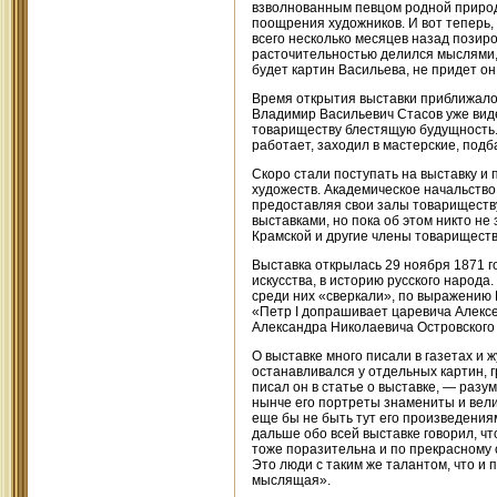
взволнованным певцом родной природ
поощрения художников. И вот теперь, 
всего несколько месяцев назад позиро
расточительностью делился мыслями, 
будет картин Васильева, не придет он 
Время открытия выставки приближалос
Владимир Васильевич Стасов уже вид
товариществу блестящую будущность. 
работает, заходил в мастерские, подб
Скоро стали поступать на выставку и
художеств. Академическое начальство
предоставляя свои залы товариществу
выставками, но пока об этом никто не
Крамской и другие члены товарищест
Выставка открылась 29 ноября 1871 г
искусства, в историю русского народа.
среди них «сверкали», по выражению 
«Петр I допрашивает царевича Алексе
Александра Николаевича Островского 
О выставке много писали в газетах и ж
останавливался у отдельных картин, г
писал он в статье о выставке, — разу
нынче его портреты знамениты и вели
еще бы не быть тут его произведениям
дальше обо всей выставке говорил, ч
тоже поразительна и по прекрасному 
Это люди с таким же талантом, что и п
мыслящая».