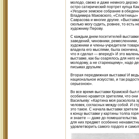
молодо, свежо и даже немного дерзко
остро сатирический портрет купца Кам
«Уездное земское собрание в обеденн
Владимира Маковского, «Сплетницы» В
Саврасова и многие другие. «Выставк
сколько могу судить, ровнее, то есть 
художнику Перову.
С каждым днем посетителей выставки
заведений, чиновники, ремесленники,
художники и члены-учредители товари
владела его мыслями, была окончена, 
что я сделал — вперед!» И это маленьк
выставке, как бы озарялось для него 
молодому, а не стареющему», надо дер
письмах друзьям.
Вторая передвижная выставка! И ведь
национальное искусство, и так радост
серьезною».
Во все время выставки Крамской был п
особенно нравится зрителям, что они 
Васильеву: «Картина моя расколола з
человек, согласных между собой. И ст
это такое. С начала выставки зрители 
к концу выставки у картины толпа гор
и знаете — даже до помешательства. Е
для них предмет особенно ненавистны
удовлетворить самого гордого и само