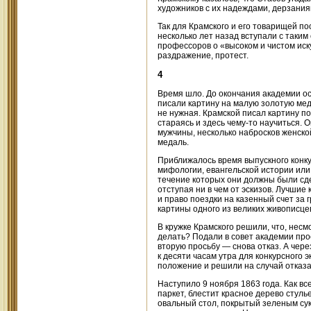
художников с их надеждами, дерзани
Так для Крамского и его товарищей п
несколько лет назад вступали с таким
профессоров о «высоком и чистом ис
раздражение, протест.
4
Время шло. До окончания академии ос
писали картину на малую золотую мед
не нужная. Крамской писал картину по
стараясь и здесь чему-то научиться.
мужчины, несколько набросков женской
медаль.
Приближалось время выпускного конку
мифологии, евангельской истории или
течение которых они должны были сде
отступая ни в чем от эскизов. Лучшие
и право поездки на казенный счет за 
картины одного из великих живописце
В кружке Крамского решили, что, несм
делать? Подали в совет академии про
вторую просьбу — снова отказ. А чер
к десяти часам утра для конкурсного 
положение и решили на случай отказа
Наступило 9 ноября 1863 года. Как вс
паркет, блестит красное дерево стуль
овальный стол, покрытый зеленым су