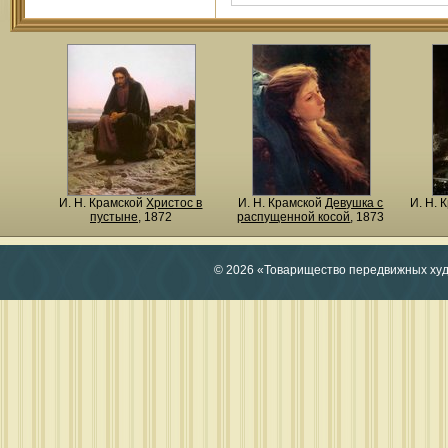
И. Н. Крамской
Христос в
И. Н. Крамской
Девушка с
И. Н. 
пустыне
, 1872
распущенной косой
, 1873
© 2026 «Товарищество передвижных ху