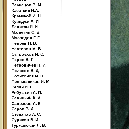
Васнецов В. М.
Касаткин Н.А.
Крамской И. Н.
Куинджи А. И.
Левитан И. И.
Малютин С. В.
Мясоедов Г. Г.
Неврев Н. В.
Нестеров М. В.
Остроухов И. С.
Перов В. Г.
Петровичев П. И.
Поленов В. Д.
Похитонов И. П.
Прянишников И. М.
Репин И. Е.
Рябушкин А. П.
Савицкий К. А.
Саврасов А. К.
Серов В. А.
Степанов А. С.
Суриков В. И.
Туржанский Л. В.