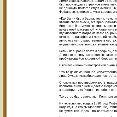
ломки старых идеалов, одним из перв
был производить странное впечатление
не однажды помогал ему в жизненных 
Фофанове, которые служат хорошим к
«Как бы ни была бедна, тесна, неуютн
чтение своей пьесы, все преображало
бедности. В нем уже светилось ярко 
века в моей мастерской, у Калинкина
вдохновенного подъема всего собрани
стулья, на платформы моделей, чтобы
являлось нечто царственное в жестах
внушал высокое, положительное нас
Репин изобразил поэта в профиль, с п
Длинные, откинутые назад светлые во
пробивающейся жиденькой бородки, вс
В композиционном построении очень 
Что-то декламационное, искусственно
лица. Художник выбрал для портрета 
Словом, вся противоречивость, надор
воспоминания о нем и дает о Фофано
характеристика Репина, где образ по
Так остро был запечатлен Репиным в
Интересно, что когда в 1890 году Фо
надежды на его выздоровление, Репин,
не сумел, как Надсон, показать себя 