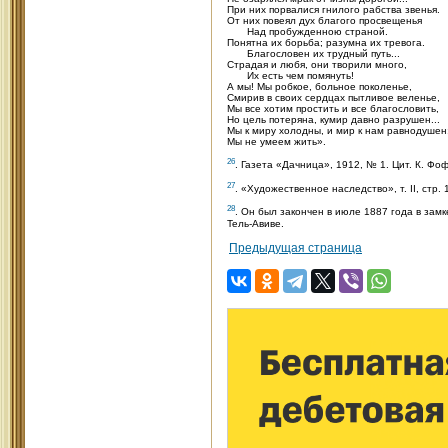
При них порвалися гнилого рабства звенья.
От них повеял дух благого просвещенья
Над пробужденною страной.
Понятна их борьба; разумна их тревога.
Благословен их трудный путь...
Страдая и любя, они творили много,
Их есть чем помянуть!
А мы! Мы робкое, больное поколенье,
Смирив в своих сердцах пытливое веленье,
Мы все хотим простить и все благословить,
Но цель потеряна, кумир давно разрушен...
Мы к миру холодны, и мир к нам равнодушен
Мы не умеем жить».
26
. Газета «Дачница», 1912, № 1. Цит. К. Фо
27
. «Художественное наследство», т. II, стр. 
28
. Он был закончен в июле 1887 года в замк
Тель-Авиве.
Предыдущая страница