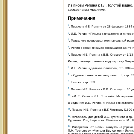
Из писем Репина к Т.Л. Толстой видно
серьезными мыслями.
Примечания
1
. Письмо к И.Е. Репину от 28 февраля 1884 г
2
. И.Е. Репин. «Письма к писателям и литера
3
. Только что произошел окончательный разр
4
. Репин в своих письмах восхищался Данте 
5
. Письмо И.Е. Репина к В.В. Стасову от 1/13 
Репин, очевидно, имел в виду картину Фаврет
6
. И.Е. Рeпин. «Далекое близкое», стр. 394—
7
. «Художественное наследство», т. I, стр. 
8
. Там же, стр. 333.
9
. Письмо И.Е. Репина к В.В. Стасову от 30 де
10
. «И. Е. Репин и Л.Н. Толстой». Материалы. И
В издании: И.Е. Репин. «Письма к писателя
11
. Письмо И.Е. Репина к В.Г. Черткову [1890
12
. «Рассказы для детей И.С. Тургенева и гр.
Сурикова. Изд. Берс и кн. Оболенского, М., 1
13
. Интересно, что Репин, жалуясь на упреки
П.М. Третьякову: «Читали Вы, как меня Яси
выставки я пошел и взглянул беспристрастно