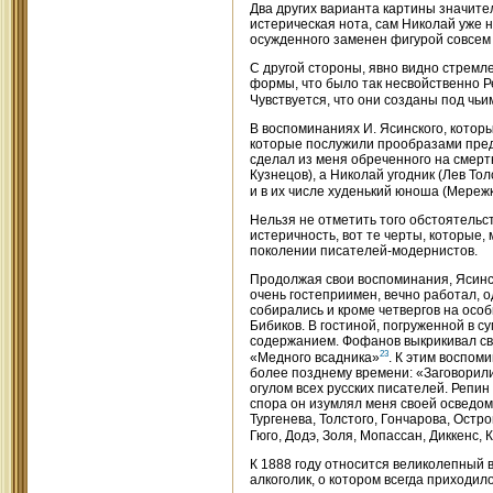
Два других варианта картины значите
истерическая нота, сам Николай уже 
осужденного заменен фигурой совсем
С другой стороны, явно видно стремле
формы, что было так несвойственно 
Чувствуется, что они созданы под чь
В воспоминаниях И. Ясинского, которы
которые послужили прообразами предс
сделал из меня обреченного на смерт
Кузнецов), а Николай угодник (Лев То
и в их числе худенький юноша (Мереж
Нельзя не отметить того обстоятельс
истеричность, вот те черты, которые
поколении писателей-модернистов.
Продолжая свои воспоминания, Ясински
очень гостеприимен, вечно работал, 
собирались и кроме четвергов на ос
Бибиков. В гостиной, погруженной в с
содержанием. Фофанов выкрикивал сво
23
«Медного всадника»
. К этим воспо
более позднему времени: «Заговорил
огулом всех русских писателей. Репин
спора он изумлял меня своей осведомл
Тургенева, Толстого, Гончарова, Остр
Гюго, Додэ, Золя, Мопассан, Диккенс, 
К 1888 году относится великолепный
алкоголик, о котором всегда приходи