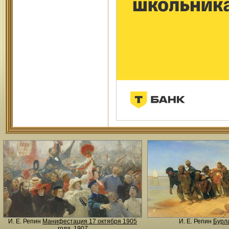
И. Е. Репин
Манифестация 17 октября 1905
И. Е. Репин
Бурла
года
, 1907