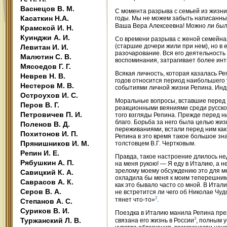
Васнецов В. М.
С момента разрыва с семьей из жизни
Касаткин Н.А.
годы. Мы не можем забыть написанных
Ваша Вера Алексеевна! Можно ли был
Крамской И. Н.
Куинджи А. И.
Со времени разрыва с женой семейная
(старшие дочери жили при нем), но в 
Левитан И. И.
разочарование. Вся его деятельность
Малютин С. В.
воспоминания, затрагивает более ин
Мясоедов Г. Г.
Всякая личность, которая казалась Реп
Неврев Н. В.
годов относится период наибольшего 
Нестеров М. В.
событиями личной жизни Репина. Инд
Остроухов И. С.
Моральные вопросы, вставшие перед н
Перов В. Г.
реакционными веяниями среди русско
Петровичев П. И.
того взгляды Репина. Прежде перед н
благо. Борьба за него была целью жи
Поленов В. Д.
переживаниями, встали перед ним как
Похитонов И. П.
Репина в это время такое большое зна
Прянишников И. М.
толстовцем В.Г. Чертковым.
Репин И. Е.
Правда, такое настроение длилось нед
Рябушкин А. П.
на меня рукою! — Я еду в Италию, а не
зрелому моему обсуждению это для ме
Савицкий К. А.
охладила бы меня к моим теперешним 
Саврасов А. К.
как это бывало часто со мной. В Итал
Серов В. А.
не встретится ли чего об Николае Чудо
2
тянет что-то»
.
Степанов А. С.
Суриков В. И.
Поездка в Италию манила Репина преж
Туржанский Л. В.
3
связана его жизнь в России
, полным 