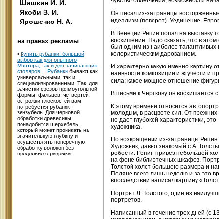
чувство облегчения, возможности нача
Шишкин И. И.
Якоби В. И.
Он писал из-за границы восторженные
идеализм (поворот). Уединение. Евро
Ярошенко Н. А.
В Венеции Репин попал на выставку то
восхищение. Надо сказать, что в этом
на правах рекламы
был одним из наиболее талантливых 
колористическим дарованием.
•
Купить рубанки: большой
выбор как для опытного
Мастера, так и для начинающих
И характерно какую именно картину от
столяров..
.
Рубанки
бывают как
наивности композиции и жгучести и пр
универсальными, так и
сила; какое мощное отношение фигур
специализированными. Так, для
зачистки срезов прямоугольной
В письме к Черткову он восхищается 
формы, фальцев, четвертей,
острожки плоскостей вам
К этому времени относится автопортр
потребуется рубанок -
зензубель. Для черновой
молодым, в расцвете сил. От прежних
обработки древесины
не дает глубокой характеристики, эт
понадобится шерхебель,
художника.
который может проникать на
значительную глубину и
По возвращении из-за границы Репин 
осуществлять поперечную
Художник, давно знакомый с А. Толстым
обработку волокон без
робости. Репин привез небольшой холс
продольного разрыва.
на фоне библиотечных шкафов. Портре
Толстой холст большего размера и на
Поляне всего лишь неделю и за это в
впоследствии написал картину «Толст
Портрет Л. Толстого, один из наилучш
портретов.
Написанный в течение трех дней (с 13