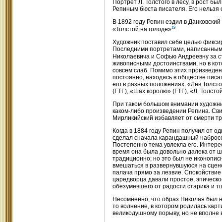
Портрет Л. Толстого в лесу, в рост б
Репиным бюста писателя. Его нельзя 
В 1892 году Репин ездил в Данковский
19
«Толстой на голоде»
.
Художник поставил себе целью фикси
Последними портретами, написанными
Николаевича и Софью Андреевну за 
живописными достоинствами, но в кото
совсем слаб. Помимо этих произведен
постоянно, находясь в обществе писа
его в разных положениях: «Лев Толсто
(ГТГ), «Шах королю» (ГТГ), «Л. Толстой
При таком большом внимании художник
каком-либо произведении Репина. Сви
Мирликийский избавляет от смерти тр
Когда в 1884 году Репин получил от о
сделал сначала карандашный набросок
Постепенно тема увлекла его. Интерес
время она была довольно далека от ш
традиционно; но это был не иконописн
вмешаться в развернувшуюся на сцен
палача прямо за лезвие. Спокойстви
царедворца давали простое, эпическо
обезумевшего от радости старика и 
Несомненно, что образ Николая был н
то волнение, в котором родилась карт
великодушному порыву, но не вполне в