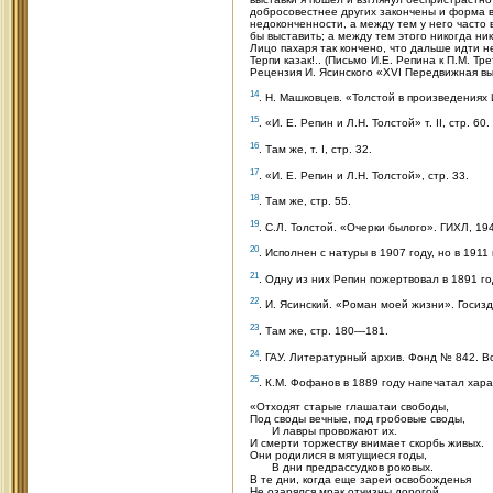
добросовестнее других закончены и форма вы
недоконченности, а между тем у него часто 
бы выставить; а между тем этого никогда ни
Лицо пахаря так кончено, что дальше идти н
Терпи казак!.. (Письмо И.Е. Репина к П.М. Тр
Рецензия И. Ясинского «XVI Передвижная вы
14
. Н. Машковцев. «Толстой в произведениях 
15
. «И. Е. Репин и Л.Н. Толстой» т. II, стр. 60.
16
. Там же, т. I, стр. 32.
17
. «И. Е. Репин и Л.Н. Толстой», стр. 33.
18
. Там же, стр. 55.
19
. С.Л. Толстой. «Очерки былого». ГИХЛ, 194
20
. Исполнен с натуры в 1907 году, но в 191
21
. Одну из них Репин пожертвовал в 1891 г
22
. И. Ясинский. «Роман моей жизни». Госизда
23
. Там же, стр. 180—181.
24
. ГАУ. Литературный архив. Фонд № 842. Во
25
. К.М. Фофанов в 1889 году напечатал хар
«Отходят старые глашатаи свободы,
Под своды вечные, под гробовые своды,
И лавры провожают их.
И смерти торжеству внимает скорбь живых.
Они родилися в мятущиеся годы,
В дни предрассудков роковых.
В те дни, когда еще зарей освобожденья
Не озарялся мрак отчизны дорогой...