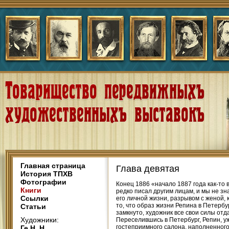
Главная страница
Глава девятая
История ТПХВ
Фотографии
Конец 1886 «начало 1887 года как-то
Книги
редко писал другим лицам, и мы не з
Ссылки
его личной жизни, разрывом с женой,
то, что образ жизни Репина в Петерб
Статьи
замкнуто, художник все свои силы отд
Художники:
Переселившись в Петербург, Репин, у
гостеприимного салона, наполненного
Ге Н. Н.