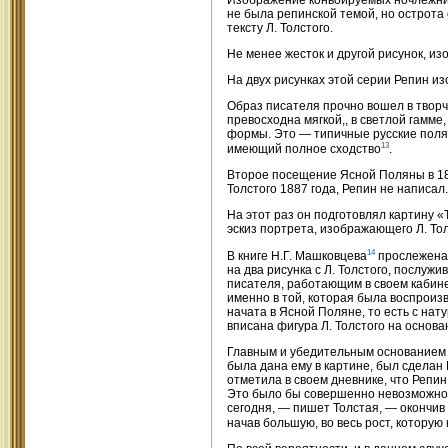
Изображение конвоируемых ночлежнико
не была репинской темой, но острота
тексту Л. Толстого.
Не менее жесток и другой рисунок, и
На двух рисунках этой серии Репин из
Образ писателя прочно вошел в твор
превосходна мягкой,, в светлой гамм
формы. Это — типичные русские поля
13
имеющий полное сходство
.
Второе посещение Ясной Поляны в 189
Толстого 1887 года, Репин не написал.
На этот раз он подготовлял картину 
эскиз портрета, изображающего Л. Толс
14
В книге Н.Г. Машковцева
прослежена 
на два рисунка с Л. Толстого, послуж
писателя, работающим в своем кабинет
именно в той, которая была воспроиз
начата в Ясной Поляне, то есть с нат
вписана фигура Л. Толстого на основа
Главным и убедительным основанием эт
была дана ему в картине, был сделан 
отметила в своем дневнике, что Репин
Это было бы совершенно невозможно, 
сегодня, — пишет Толстая, — окончив
начав большую, во весь рост, которую 