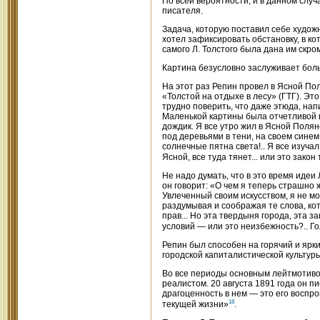
По всей вероятности, и в данном случ
писателя.
Задача, которую поставил себе худож
хотел зафиксировать обстановку, в ко
самого Л. Толстого была дана им скро
Картина безусловно заслуживает боль
На этот раз Репин провел в Ясной По
«Толстой на отдыхе в лесу» (ГТГ). Эт
трудно поверить, что даже этюда, нап
Маленькой картины была отчетливой в
дождик. Я все утро жил в Ясной Поляне
под деревьями в тени, на своем синем
солнечные пятна света!.. Я все изуча
Ясной, все туда тянет... или это зако
Не надо думать, что в это время идеи
он говорит: «О чем я теперь страшно 
Увлеченный своим искусством, я не мо
раздумывая и соображая те слова, кот
прав... Но эта твердыня города, эта 
условий — или это неизбежность?.. Го
Репин был способен на горячий и ярк
городской капиталистической культур
Во все периоды основным лейтмотиво
реалистом. 20 августа 1891 года он пис
драгоценность в нем — это его воспро
18
текущей жизни»
.