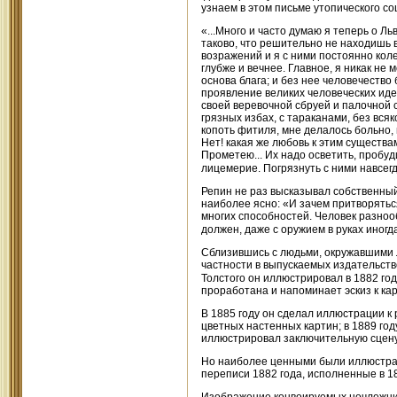
узнаем в этом письме утопического со
«...Много и часто думаю я теперь о 
таково, что решительно не находишь в
возражений и я с ними постоянно коле
глубже и вечнее. Главное, я никак не 
основа блага; и без нее человечеств
проявление великих человеческих иде
своей веревочной сбруей и палочной 
грязных избах, с тараканами, без вся
копоть фитиля, мне делалось больно, 
Нет! какая же любовь к этим существа
Прометею... Их надо осветить, пробуди
лицемерие. Погрязнуть с ними навсегд
Репин не раз высказывал собственный
наиболее ясно: «И зачем притворяться
многих способностей. Человек разнооб
должен, даже с оружием в руках иногд
Сблизившись с людьми, окружавшими Л
частности в выпускаемых издательство
Толстого он иллюстрировал в 1882 го
проработана и напоминает эскиз к ка
В 1885 году он сделал иллюстрации к 
цветных настенных картин; в 1889 го
иллюстрировал заключительную сцену
Но наиболее ценными были иллюстраци
переписи 1882 года, исполненные в 