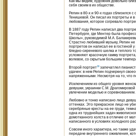
Как мы видим, художник довольно бли
себя своим в их обществе.
Репин в 80-х и 90-х годах сблизился 
Тенишевой. Он писал их портреты и в
любования, которое согревало портрет
В 1887 году Репин написал два портр
Петербурге, где Ментер была професс
Школы», руководимой М.А. Балакирев
Страстно любивший музыку, Репин не 
портретов он написал ее в гостиной 
бледно-сиреневого шелка и теплого т
усложняют красочную гамму портрета
волевое, со скрытым большим темпер
28
Второй портрет
запечатлел пианистк
удачен: в нем Репин подчеркнул свое
напряженными. Несмотря на то, что п
Исключением из общего уровня женски
девушки, украинки С.М. Драгомировой 
увлечении моделью и соревнованием.
Любовно и тонко написано лицо девуш
оттенках. Это прекрасное лицо не уби
серебряные кресты на ее груди, темн
одна из труднейших задач живописног
домотканного холста в отличие от мат
написанного в условиях холодного рас
Совсем иного характера, но также уда
передаче внутреннего оживления, ко