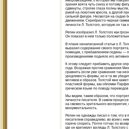
импровизациям, о которых мы говорил
зрения взята чуть снизу и потому фиг
сдвинуты, строгие глаза полны мысли,
рукой на локотник кресла, а другой п
сильной фигуре. Несмотря на седую бор
движением. Серебристо-черная гамма 
личности Л. Толстого, которую он так
Репин изобразил Л. Толстого как гроз
Он показал в нем только положительно
В плане ненаписанной статьи о Л. То
выразил содержание своего портрета,
помещик, с прибавлением седины — пр
произведениями подняло его активнос
К этому следует прибавить другое опр
года. Возражая против сравнения Мих
сравнить (если уже сравнения так нео
уродливость формы; но и та же убеди
мотивов и образов. Толстой мне каже
пластикой формы, как обломки Парфено
греческом языке по поводу переводов 
Мы видим, таким образом, что портре
личности писателя. В самом процессе 
на свежесть зрительного восприятия
монументальность.
Репин не однажды писал о том, что в 
писателем справедливо, во всем с ним
горячо спорить. Почти тотчас по воз
где он критикует взгляды Л. Толстого