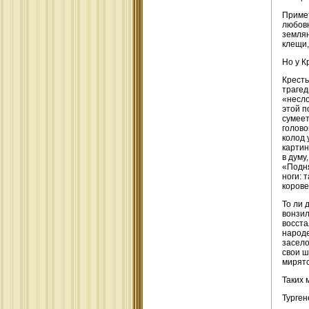
Примет
любовн
землян
клещи,
Но у К
Кресть
трагед
«несло
этой п
сумеет
голово
колод 
картин
в думу
«Подня
ноги: 
корове
То ли 
вонзил
восста
народе
засело
свои ш
мирятс
Таких 
Турген