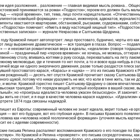
ем идея разложения... разложение — главная видимая мысль романа... Обще
остоевский принимается за роман «Подросток»; героем его должен быть маль
ьд — «герой времени», тип, тема, лицо почти нарицательное. «Отечественн
лигентов новейшей формации» — ученых, инженеров, адвокатов, журналисто
игенты хвастаются квартирами, обстановкой, рысаками, содержанками, собс
 «Подростка» помечает: «Иметь в виду настоящий хищный тип». «Подросток»
ественных записках» — журнале Некрасова и Салтыкова-Щедрина.
 году Крамской пишет автопортрет: лицо простовато, буднично, черты его ка
т лицу выражение драматическое — вся трагедия в глазах. Вопрос — подавл
» — и неизжитая романтическая вера в идеалы, «идеализм» (говоря тогдашни
иной — праздничный пир «героев времени»: не хочешь, не можешь, оттирая 
венному столу, впиваясь когтями р руку соседа, перехватывать на лету лаком
жному мелководью, где и течения-то нет почти, а то и вовсе куда-нибудь в 
оячей воде ни одного энергичного движения, разве только раздастся плеск 
увшей простоватого карася, «Карась» и «щука» — это из письма Крамского к Р
 им рожденный) — десять лет спустя Крамской прочитает сказку Салтыкова-
ного щукой, потому что никак уразуметь не мог, что коли в тине жить, так не 
, и молчи. Крамской горестно пишет Салтыкову-Щедрину о своем впечатлении:
высокая трагедия!.. Тот порядок вещей, который изображен в вашей сказке, в
ьный»; но «проигрыш идеалиста-человека ужасен безысходно». И закончит:
ы жить не стоит, и я еще в качестве человека-карася надеюсь». «Идеализм» и
ртрете 1874 года связаны надеждой.
пишет из Европы: современный человек не знает идеала, верит только «в орг
ия — вот его будущее, вот его глубокая идея». В письмах Крамского появля
еловека как «человека новой геологической формации» (уточняя мысль карти
сит ее с идеями современности).
кие письма Репина распаляют воспоминания Крамского о его поездке по Евро
ствую». Но Крамской и Репина «проверяет»: его письма сосредоточенны, как
Репин, сопоставляя «формации», пишет бодро, что «варварские времена» пр