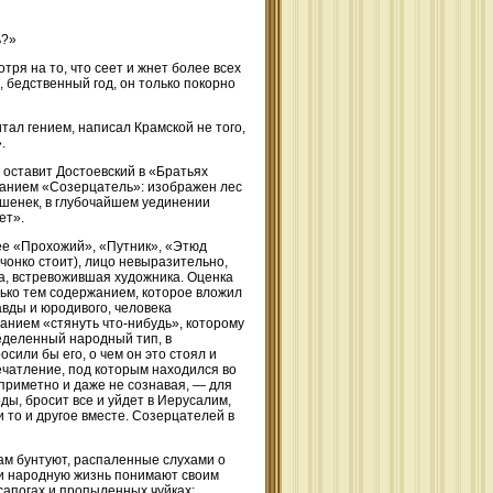
ь?»
ря на то, что сеет и жнет более всех
й, бедственный год, он только покорно
итал гением, написал Крамской не того,
.
 оставит Достоевский в «Братьях
ванием «Созерцатель»: изображен лес
ешенек, в глубочайшем уединении
ет».
 ее «Прохожий», «Путник», «Этюд
онко стоит), лицо невыразительно,
ра, встревожившая художника. Оценка
лько тем содержанием, которое вложил
авды и юродивого, человека
анием «стянуть что-нибудь», которому
еделенный народный тип, в
сили бы его, о чем он это стоял и
печатление, под которым находился во
еприметно и даже не сознавая, — для
оды, бросит все и уйдет в Иерусалим,
 и то и другое вместе. Созерцателей в
ам бунтуют, распаленные слухами о
 и народную жизнь понимают своим
сапогах и пропыленных чуйках;