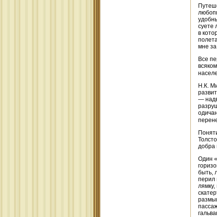
Путеше
любопы
удобны
суете 
в кото
полета
мне за
Все пе
всяком
насел
Н.К. М
развит
— надв
разруш
одичан
перене
Поняти
Толсто
добра 
Один «
горизо
быть,
перил 
лямку,
скатер
размыш
пассаж
гальва