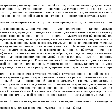
а времени: революционер Николай Морозов, ходивший «в народ», описывает
ым, пристальным интересом к подробностям. И у него (будто текст к картине
ой пол, сплошь закопченные стены, яркий солнечный луч, ворвавшийся сквозь 
 изготовление гвоздей, сварка шин, кузнецы в пестрядинных рубахах куют в 
рамского в выигрыше всегда портрет; в портрете, как итог, разрешаются устр
янские портреты. Старик-украинец: гнетущая обреченность в глазах, пусть н
иями жизнь; мужицкие трагедии за этим неподвижным взглядом — коровенку у
жно», конечно, а решать надо, что-то делать... Мужичок с клюкой: осевший, о
одхваченной под левую руку клюке; а все же таится в нем не ушедшая вовсе, 
 подняться, опершись на свою клюку могучими, крепко написанными ручищам
ю над верхним краем картины; но не сумеет, нет... Пасечник: светлый («просв
ульев; кругом цветы душистые, высокие травы, а он в белой рубахе, присел с
ы) — всё, прожита жизнь, волосы посеребрила, натрудила руки, согнула плечи
, что-то далекое, несегодняшнее густой травой выбилось в памяти; не поднять
лся» мельник, которого Крамской писал в Козловке-Засеке: «поднялся» — не 
такой не пощадит, коли пойдешь супротив, пронзит острым глазом из-под густо
нку уведет, сына сдаст в рекруты («Деревенский староста» — окрестили совр
дело — «Полесовщик» («Мужик с дубиной», «Мужик в простреленной шапке» — 
ись в зрителя сурово и строго; не «выставлен» на рассмотрение — сам смотр
л... «Мой этюд в простреленной шапке по замыслу должен был изображать оди
), которые многое из социального и политического строя народной жизни пон
 неудовольствие, граничащее с ненавистью, — объясняет Крамской. — Из та
айки Стеньки Разины, Пугачевы, а в обыкновенное время они действуют в одино
я. Тип не симпатичный, я знаю, но знаю также, что таких много, я их видел...».
много... Крамской их видел, и вот написал такого, непримиренного, ненавидящ
ев рассказывал, как спрашивал мужика про голодный год: