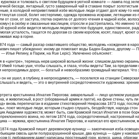
курилках и толковать о светлом будущем в уютной комнате — лампа под зел
ечной беседе, янтарный, густо заваренный чай в стакане покрыт золотисты
ньке, в холодной неприветливой избе молодые люди отдают долг кому-то не
оттянутая сохой, болит нестерпимо, одежда прожжена искрами, летящими из-
ли от сохи, от заступа, глотка охрипла от долгого чтения в чадной избе, воло
ому») в скобку и смазанные маслицем, отросли и растрепались. Но именно т
ой курной избе видится молодым людям светлое будущее, единственное, ради 
могая усталость, тащатся по дорогам со своим коробом, косят, пашут, кроют
живая жар в горне.
874 года — самый разгар охватившего общество, молодежь «хождения в народ
евич пишет убежденно: иному-де помогают воды Баден-Бадена, другому — П
н — Илье Репину, в Париж, на Rue Lepic). Увлеченно объясняет:
 в «центре», теряешь нерв широкой вольной жизни: слишком далеко окраин
! Имей только уши, чтобы слышать, и глаза, чтобы видеть! Там, за пределами 
и непроходимых дорог, — богатый и невообразимо громадный материал. Что за
 он не ушел, в глубину, в непроходимость, — поселился на станции Сиверская,
слышать и видеть, — это о внутренней сосредоточенности художника: зрени
ртрета крестьянина Игнатия Пирогова: акварельный — лицо целиком ушедшего
ка, и живописный, в рост (оборванный армяк и лапти), на фоне стены, чуть 
д» вновь перепечатан в издании стихотворений Некрасова 1873 года; послед
ь», поют молодые люди, которым стыдно слушать, бездействуя, народа стон
ик Академии художеств; может быть, сам Крамской писал Игнатия в позе бо
преклоненного воина, но летом 1874 года, сосредоточенный, настроенный н
ика — мужика, крестьянина Игнатия Пирогова, и написал его крестьянином, 
1874 года Крамской пишет деревенскую кузницу — закопченная изба освеще
 бьющим сквозь щели полуразрушенной крыши, два кузнеца — один у наковальн
сом (с любованием даже) написаны простенький горн, колесо, шина, обрезки 