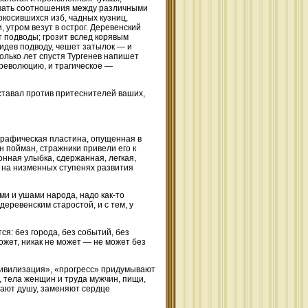
ывать соотношения между различными
косившихся изб, чадных кузниц,
утром везут в острог. Деревенский
т подводы; грозит вслед корявым
видев подводу, чешет затылок — и
колько лет спустя Тургенев напишет
 революцию, и трагическое —
ставал против притеснителей ваших,
графическая пластина, опущенная в
н пойман, стражники привели его к
лонная улыбка, сдержанная, легкая,
и на низменных ступенях развития
ми и ушами народа, надо как-то
 деревенским старостой, и с тем, у
ся: без города, без событий, без
жет, никак не может — не может без
цивилизация», «прогресс» придумывают
, тела женщин и труда мужчин, пищи,
вают душу, заменяют сердце