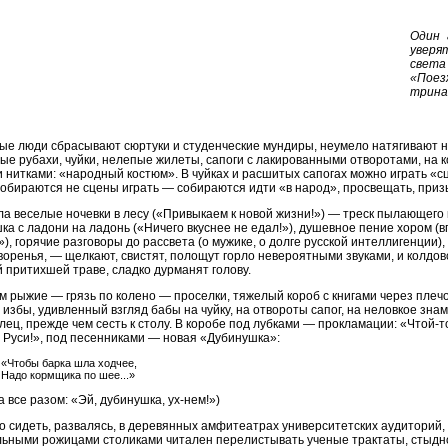
Один 
уверя
света
«Пое
трина
е люди сбрасывают сюртуки и студенческие мундиры, неумело натягивают н
ые рубахи, чуйки, нелепые жилеты, сапоги с лакированными отворотами, на
 нитками: «народный костюм». В чуйках и расшитых сапогах можно играть «
обираются не сцены играть — собираются идти «в народ», просвещать, приз
а веселые ночевки в лесу («Привыкаем к новой жизни!») — треск пылающего к
ка с ладони на ладонь («Ничего вкуснее не едал!»), душевное пение хором 
»), горячие разговоры до рассвета (о мужике, о долге русской интеллигенции),
воренья, — щелкают, свистят, полощут горло невероятными звуками, и колдов
 притихшей траве, сладко дурманят голову.
м рыжие — грязь по колено — проселки, тяжелый короб с книгами через плеч
 избы, удивленный взгляд бабы на чуйку, на отвороты сапог, на неловкое зна
ец, прежде чем сесть к столу. В коробе под лубками — прокламации: «Чтой-т
 Руси!», под песенниками — новая «Дубинушка»:
«Чтобы барка шла ходчее,
Надо кормщика по шее...»
ка все разом: «Эй, дубинушка, ух-нем!»)
 сидеть, развалясь, в деревянных амфитеатрах университетских аудиторий,
ьными рожицами столиками читален перелистывать ученые трактаты, стыдно