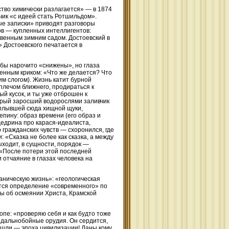
ство химически разлагается» — в 1874
чик «с идеей стать Ротшильдом».
ые записки» приводят разговоры
в — купленных интеллигентов:
твенным зимним садом. Достоевский в
 Достоевского печатается в
к бы нарочито «снижены», но глаза
енным криком: «Что же делается? Что
м слогом). Жизнь катит бурной
плечом ближнего, продираться к
ый кусок, и ты уже отброшен к
старый заросший водорослями заливчик
заплывшей сюда хищной щуки,
епину: образ времени (его образ и
Щедрина про карася-идеалиста,
до гражданских чувств — схоронился, где
 «Сказка не более как сказка, а между
ыходит, в сущности, порядок —
 «После потери этой последней
 отчаяние в глазах человека на
аническую жизнь»: «геологическая
ется определение «современного» по
ны об осмеянии Христа, Крамской
пе: «проверяю себя и как будто тоже
 дальнобойные орудия. Он сердится,
ошли — эпоха цивилизации! Даны кому