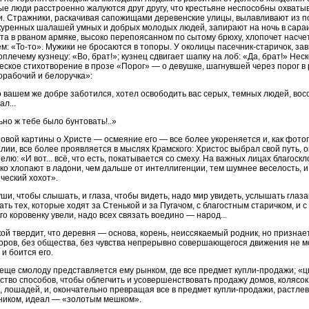
е люди расстроенно жалуются друг другу, что крестьяне неспособны охват
. Стражники, раскачивая сапожищами деревенские улицы, вылавливают из по
уренных шалашей умных и добрых молодых людей, запирают на ночь в сараи, 
та в рваном армяке, высоко перепоясанном по сытому брюху, хлопочет насче
м: «То-то». Мужики не бросаются в топоры. У околицы пасечник-старичок, за
плечему кузнецу: «Во, брат!»; кузнец сдвигает шапку на лоб: «Да, брат!» Нес
еское стихотворение в прозе «Порог» — о девушке, шагнувшей через порог в
рабочий и белоручка»:
 вашем же добре заботился, хотел освободить вас серых, темных людей, вос
ал...
но ж тебе было бунтовать!..»
овой картины о Христе — осмеяние его — все более укореняется и, как фото
лии, все более проявляется в мыслях Крамского: Христос выбрал свой путь, о
елю: «И вот... всё, что есть, покатывается со смеху. На важных лицах благоск
ко хлопают в ладони, чем дальше от интеллигенции, тем шумнее веселость, 
ческий хохот».
ши, чтобы слышать, и глаза, чтобы видеть, надо мир увидеть, услышать глаза
ать тех, которые ходят за Стенькой и за Пугачом, с благостным старичком, и с
го коровенку увели, надо всех связать воедино — народ...
ой твердит, что деревня — основа, корень, неиссякаемый родник, но признает
оров, без общества, без чувства непрерывно совершающегося движения не мо
 и боится его.
еще смолоду представляется ему рынком, где все предмет купли-продажи; «
тво способов, чтобы облегчить и усовершенствовать продажу домов, колясок
, лошадей, и, окончательно превращая все в предмет купли-продажи, растле
ником, идеал — «золотым мешком».