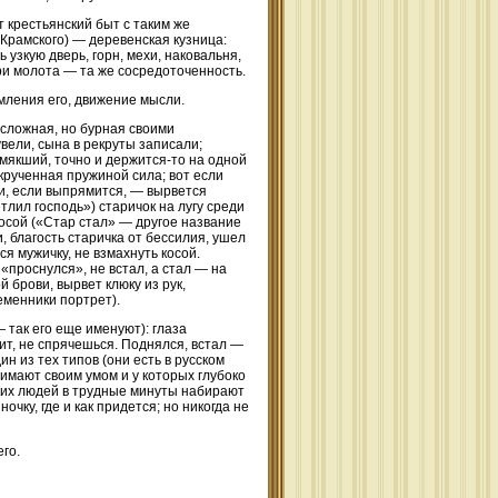
 крестьянский быт с таким же
 Крамского) — деревенская кузница:
узкую дверь, горн, мехи, наковальня,
три молота — та же сосредоточенность.
емления его, движение мысли.
есложная, но бурная своими
вели, сына в рекруты записали;
бмякший, точно и держится-то на одной
скрученная пружиной сила; вот если
и, если выпрямится, — вырвется
етлил господь») старичок на лугу среди
 косой («Стар стал» — другое название
, благость старичка от бессилия, ушел
ся мужичку, не взмахнуть косой.
«проснулся», не встал, а стал — на
й брови, вырвет клюку из рук,
еменники портрет).
так его еще именуют): глаза
ит, не спрячешься. Поднялся, встал —
н из тех типов (они есть в русском
имают своим умом и у которых глубоко
ких людей в трудные минуты набирают
чку, где и как придется; но никогда не
его.