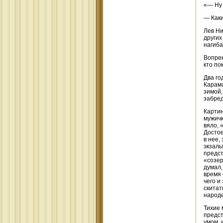
«— Ну 
— Каки
Лев Ни
других
нагиба
Вопрек
кто по
Два го
Карама
зимой,
забред
Картин
мужичк
вяло, 
Достое
в нее,
экзаль
предст
«созер
думал,
время 
чего и
скитат
народе
Тихие 
предст
умом, 