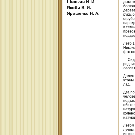
Шишкин И. И.
дымом 
бескон
Якоби В. И.
дереве
Ярошенко Н. А.
рука, 
огрубе
народн
в темн
превоз
поддер
Лето 1
Никола
(это о
— Сидя
родник
лесов 
Далеко
чтобы 
лад.
Два по
челове
подъез
обител
натурщ
колено
натурщ
Летом 
лучом,
интере