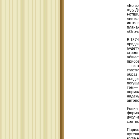
«Во вс
году Д
Ротшил
«интел
интелл
планах
«Отеч
В 1874
придаю
будет?
стремн
общест
прибре
— в ст
сглотн
образ,
съеден
погуще
тем — 
нормал
надежд
автопо
Репин 
формац
духу ч
соотно
Парижс
путеше
когда 