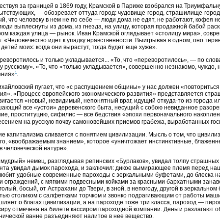
ствуя за границей в 1869 году, Крамской в Париже взобрался на Триумфальн
тствующих, — обозревает оттуда город: чудовище-город, страшилище-город,
й, что человеку в нем не по себе — люди дома не едят, не работают, кофея не 
люди выплеснуты из дома, из гнезда, на улицу, которая продажной бабой раск
ром каждая улица — рынок. Иван Крамской оглядывает «столицу мира», совр
: «Человечество идет к упадку нравственности. Выигрывая в одном, оно теря
 детей моих: когда они вырастут, тогда будет еще хуже».
реворотилось и только укладывается... «То, что «переворотилось», — по сло
у русскому». «То, что «только укладывается», совершенно незнакомо, чуждо
1
ения»
.
ихайловский пугает, что «с распущением общины» у нас должен «повториться
ия». «Процесс европейского экономического развития» представляется стра
игается «новый, невидимый, непонятный враг, идущий откуда-то из города ил
ающий все «устои» деревенского быта, несущий с собою невиданное разорен
ие, проституцию, сифилис — все бедствия «эпохи первоначального накоплен
сением на русскую почву самоновейших приемов грабежа, выработанных го
е капитализма сливается с понятием цивилизации. Мысль о том, что цивилиз
го, «воображаемым знанием», которое «уничтожает инстинктивные, блажен
в человеческой натуре».
мудрый» немец, разглядывая репинских «Бурлаков», увидал толпу страшных 
нта увидал дымок парохода, и заключил: дикое вымирающее племя перед на
 любит удобные современные пароходы с зеркальными буфетами, до блеска
и ограждений, с мягкими подвесными койками за красными бархатными занав
 голый, босый, от Астрахани до Твери, в зной, в непогоду, другой в зеркальн
тью столиком с салфетками торчком и звонко подрагивающим от работы маши
ляет о благах цивилизации, а на пароходе тоже три класса, пароход — пирог 
иру отмечена на билете кассиром пароходной компании. Деньги разлагают о
нической ванне разъединяют налитое в нее вещество.