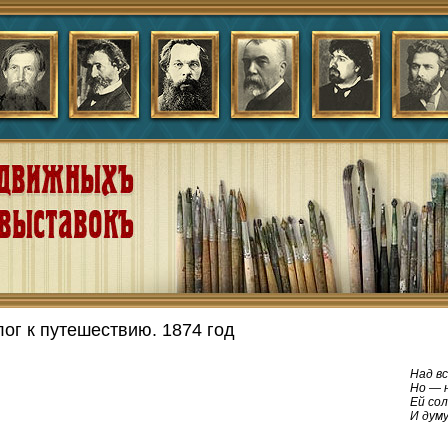
ог к путешествию. 1874 год
Над в
Но — 
Ей со
И думу