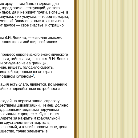
ую арку — там балкон сделан для
 город роскошествующий, до того
пьют, да и не живут почти, в спешке, в
инулась к их услугам, — город-ярмарка,
еменный Вавилон, с высоты птичьего
ет другое — свое счастье, и страшно
вам В.И. Ленина, — «вполне знакомо
, непонятно самой широкой массе
 процесс европейского экономического
шным, гибельным, — пишет В.И. Ленин:
и откуда-то из-за границы,
ие, нищету, голодную смерть,
ия», обостренные во сто крат
2
сподином Купоном»
.
ация есть благо, является, по мнению
нейшие первобытные потребности
людей на первом плане, справа у
шествием цивилизации. Немец, должно
 надраенными медными поручнями
есочками: «прогресс». Один тянет
ом буфете за накрытым крахмальной
н хрусталем тянет мартель,
слоеный, и всякий в своем слое, цена
бщество, точно элементы в