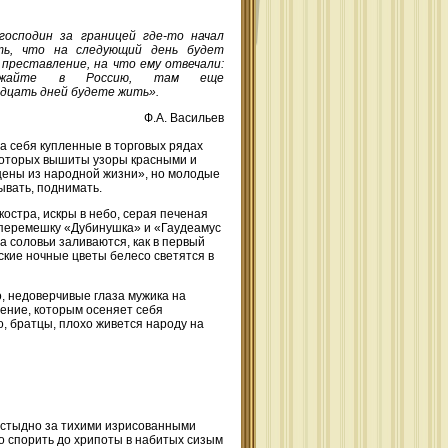
господин за границей где-то начал
ть, что на следующий день будет
 преставление, на что ему отвечали:
зжайте в Россию, там еще
дцать дней будете жить».
Ф.А. Васильев
а себя купленные в торговых рядах
 которых вышиты узоры красными и
сцены из народной жизни», но молодые
ывать, поднимать.
остра, искры в небо, серая печеная
(вперемешку «Дубинушка» и «Гаудеамус
 а соловьи заливаются, как в первый
ские ночные цветы белесо светятся в
о, недоверчивые глаза мужика на
мение, которым осеняет себя
о, братцы, плохо живется народу на
 стыдно за тихими изрисованными
 спорить до хрипоты в набитых сизым