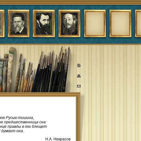
сею Русью тишина,
не предшественница сна:
лнце правды в очи блещет
 думает она.
Н.А. Некрасов