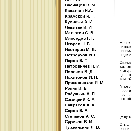
Васнецов В. М.
Касаткин Н.А.
Крамской И. Н.
Куинджи А. И.
Левитан И. И.
Малютин С. В.
Мясоедов Г. Г.
Молоды
Неврев Н. В.
ситцев
Нестеров М. В.
синими
Остроухов И. С.
люди с
Перов В. Г.
Сначал
Петровичев П. И.
картош
игитур
Поленов В. Д.
день т
Похитонов И. П.
темной
Прянишников И. М.
А пото
Репин И. Е.
пороге
Рябушкин А. П.
пришел
святой
Савицкий К. А.
Саврасов А. К.
Серов В. А.
Степанов А. С.
(А ну-
Суриков В. И.
Стыдно
Туржанский Л. В.
чернил