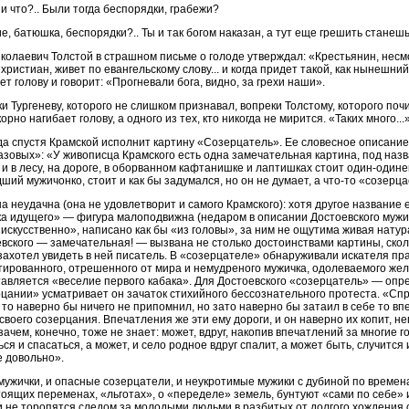
и что?.. Были тогда беспорядки, грабежи?
е, батюшка, беспорядки?.. Ты и так богом наказан, а тут еще грешить станеш
колаевич Толстой в страшном письме о голоде утверждал: «Крестьянин, несмот
 христиан, живет по евангельскому слову... и когда придет такой, как нынешни
ет голову и говорит: «Прогневали бога, видно, за грехи наши».
и Тургеневу, которого не слишком признавал, вопреки Толстому, которого поч
корно нагибает голову, а одного из тех, кто никогда не мирится. «Таких много...»
да спустя Крамской исполнит картину «Созерцатель». Ее словесное описание
зовых»: «У живописца Крамского есть одна замечательная картина, под наз
 и в лесу, на дороге, в оборванном кафтанишке и лаптишках стоит один-один
ший мужичонко, стоит и как бы задумался, но он не думает, а что-то «созерца
а неудачна (она не удовлетворит и самого Крамского): хотя другое название
а идущего» — фигура малоподвижна (недаром в описании Достоевского мужич
«искусственно», написано как бы «из головы», за ним не ощутима живая нату
вского — замечательная! — вызвана не столько достоинствами картины, ско
 захотел увидеть в ней писатель. В «созерцателе» обнаруживали искателя пр
тированного, отрешенного от мира и немудреного мужичка, одолеваемого жел
авляется «веселие первого кабака». Для Достоевского «созерцатель» — опр
цании» усматривает он зачаток стихийного бессознательного протеста. «Спро
 то наверно бы ничего не припомнил, но зато наверно бы затаил в себе то в
своего созерцания. Впечатления же эти ему дороги, и он наверно их копит, н
 зачем, конечно, тоже не знает: может, вдруг, накопив впечатлений за многие г
ься и спасаться, а может, и село родное вдруг спалит, а может быть, случится
 довольно».
мужички, и опасные созерцатели, и неукротимые мужики с дубиной по времен
оящих переменах, «льготах», о «переделе» земель, бунтуют «сами по себе»
и не торопятся следом за молодыми людьми в разбитых от долгого хождения 