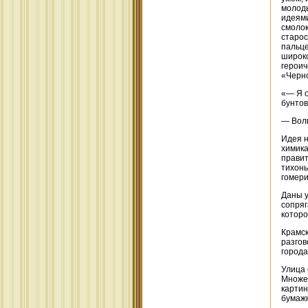
молоды
идеями
смолок
старос
пальце
широко
героич
«Черно
«— Я о
бунтов
— Воль
Идея н
химика
правит
тихонь
гомери
Даны у
сопряг
которо
Крамск
разгов
города
Улица 
Множес
картин
бумаж