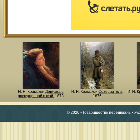
И. Н. Крамской
Девушка с
И. Н. Крамской
Созерцатель
,
И. Н. 
распущенной косой
, 1873
1876
© 2026 «Товарищество передвижных ху