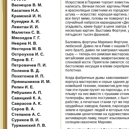
Искусством в Париже торгует известны
Васнецов В. М.
написать. Вечная песня: картины Ре
Касаткин Н.А.
и краснолицые советники из городско
штука — искусство: хорошая картина,
Крамской И. Н.
все бегут мимо, головы не повернут в е
Куинджи А. И.
случайный набросок карандашом «Деся
Левитан И. И.
угадывать, какие будут в цене завтра
несколько картин. Выставка Фортуни,
Малютин С. В.
пятьдесят тысяч франков!..
Мясоедов Г. Г.
Баловень фортуны Мариано Фортуни...
Неврев Н. В.
любезной. Давно ли в Риме с нашим П
Нестеров М. В.
него брал!), давно ли завтракал чашко
Остроухов И. С.
сыра — теперь его римская мастерска
китайскими шелками, мавританским о
Перов В. Г.
слоновой кости. Приятели смеются: со
Петровичев П. И.
бестолково несущая в клюве серебрян
Поленов В. Д.
полотнах.
Похитонов И. П.
Когда фабричные дымы заволакивают си
Прянишников И. М.
корпуса мастерских и серые здания до
новейшей техники, локомотив для пер
Репин И. Е.
там эти пушки грузят на пароходы, и 
Рябушкин А. П.
плывут на них вместе с пушками отним
Савицкий К. А.
телеграфы, весело постукивая, с быс
рабство, а печатные станки тут же пе
Саврасов А. К.
орудийных заводов, банков, пароходов
Серов В. А.
земли и продают людей и которые пла
Степанов А. С.
главными ценителями на художественн
антикварную лавку, пишет изысканны
Суриков В. И.
солнцем сказочное Марокко.
Туржанский Л. В.