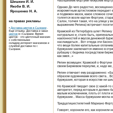
«Волшебник Фортуни! Фокусник Фортуни
Шишкин И. И.
Якоби В. И.
Однако До чего радостно, восхищенно
искрометным артистизмом передает ее
Ярошенко Н. А.
и подвижен мазок, какое сложное соче
толпятся возле картин Фортуни, стар
на правах рекламы
Салон, толчея такая, что на улице у 
выражению Репина) встречает посетите
•
Доставка цветов в Сызрани
.
Еще отзывы. Доставка и заказ
Крамской из Петербурга шлет Репину в
цветов
в г.Сызрани. Время
натурально и, стало быть, оригинально
цветов - это цветочный магазин
наклонностей и вкусов денежной буржу
с собственными
наслаждаться... Вот откуда эти басно
складом,интернет-магазином и
что вещи более капитальные оплачиваю
службой доставки по г.
буржуазии заключается именно в отри
Сызрани.
рубашку с бедняка посредством биржев
как змея...»
Репин возмущен: Крамской о Фортуни п
своем Биржевом переулке, и, надо же,
Репин отвечает ему раздраженно: «Бу
образом художниками всего света... В
буржуазия, которая в искусстве ни ши
Но Крамской твердит свое (с какой-то
авторитет, перед которым я должен бы
малым исключением, плоть от плоти и 
буржуазии... Масса буржуазии могла н
Тридцатишестилетний Мариано Фортуни
Говорят, хоронили его, как хоронили 