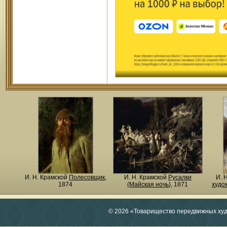
И. Н. Крамской
Полесовщик
,
И. Н. Крамской
Русалки
И. 
1874
(Майская ночь)
, 1871
худо
© 2026 «Товарищество передвижных ху