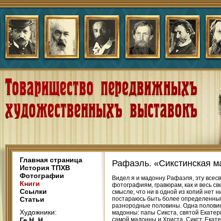
Главная страница
Рафаэль. «Сикстинская м
История ТПХВ
Фотографии
Видел я и мадонну Рафаэля, эту всесв
Книги
фотографиям, гравюрам, как и весь све
Ссылки
смысле, что ни в одной из копий нет н
Статьи
постараюсь быть более определенным в
разнородные половины. Одна половина
Художники:
мадонны: папы Сикста, святой Екатер
Ге Н. Н.
самой мадонны и Христа. Сикст, Екат