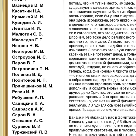
потому, что им тут не место, им здес
Васнецов В. М.
существуют в качестве зрителей, как и
Касаткин Н.А.
это прилично случаю ни было изображ
очень хорошо, если бы ушли с картины
Крамской И. Н.
она здесь изображена, этого никто ни
Куинджи А. И.
впрочем, ничего нам хорошенько о ней
Левитан И. И.
человечества, и в этом смысле она так
ее и согласится, что это единственно 
Малютин С. В.
Впрочем, это тоже дело религиозного п
Мясоедов Г. Г.
именно то, что нужно. Из всего того, 
Неврев Н. В.
произведение великое и действительно
изыскания (насколько это наука сдела
Нестеров М. В.
картина эта не потеряет цены, а тол
Остроухов И. С.
верования, каким ничто не может быть,
Перов В. Г.
цельно человеческой физиономии, как
пожалуй, недурно, но он его изобража
Петровичев П. И.
теперь, когда физиономия Христа ста
Поленов В. Д.
— отчего же она и теперь хороша, да 
Похитонов И. П.
воображения народа. Нигде, ни в еван
как она играла огромную роль в рели
Прянишников И. М.
дополнить, а создать вновь) черты б
Репин И. Е.
другое дело Христос: это уже не миф,
рассказе, чрезвычайно простом, наивн
Рябушкин А. П.
естественно, что нет никакой физичес
Савицкий К. А.
реальную. И я удивляюсь чрезвычайно, 
Саврасов А. К.
прямо. Правда, впрочем, что в насто
Серов В. А.
Вандик и Рембрандт у нас в Эрмитаже
Степанов А. С.
Голова кружится, вот как! Да! Забыл
Суриков В. И.
по живописи лучше всего, что я видал 
правильности светотени, не в головах,
Туржанский Л. В.
Некоторые ждут увидеть в ней то, чт