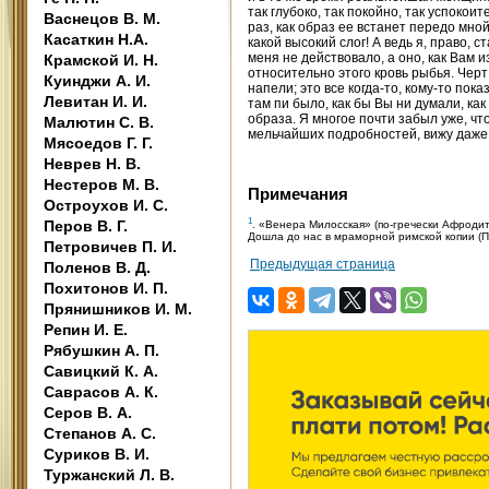
так глубоко, так покойно, так успоко
Васнецов В. М.
раз, как образ ее встанет передо мно
Касаткин Н.А.
какой высокий слог! А ведь я, право, 
меня не действовало, а оно, как Вам и
Крамской И. Н.
относительно этого кровь рыбья. Черт 
Куинджи А. И.
напели; это все когда-то, кому-то пок
Левитан И. И.
там пи было, как бы Вы ни думали, как
образа. Я многое почти забыл уже, что
Малютин С. В.
мельчайших подробностей, вижу даже,
Мясоедов Г. Г.
Неврев Н. В.
Нестеров М. В.
Примечания
Остроухов И. С.
1
Перов В. Г.
. «Венера Милосская» (по-гречески Афродита
Дошла до нас в мраморной римской копии (П
Петровичев П. И.
Предыдущая страница
Поленов В. Д.
Похитонов И. П.
Прянишников И. М.
Репин И. Е.
Рябушкин А. П.
Савицкий К. А.
Саврасов А. К.
Серов В. А.
Степанов А. С.
Суриков В. И.
Туржанский Л. В.