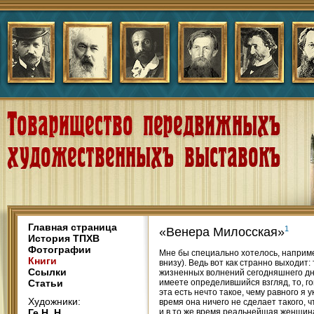
Главная страница
1
«Венера Милосская»
История ТПХВ
Фотографии
Мне бы специально хотелось, наприме
Книги
внизу). Ведь вот как странно выходит
Ссылки
жизненных волнений сегодняшнего дня,
Статьи
имеете определившийся взгляд, то, гов
эта есть нечто такое, чему равного я у
Художники:
время она ничего не сделает такого,
Ге Н. Н.
и в то же время реальнейшая женщина.