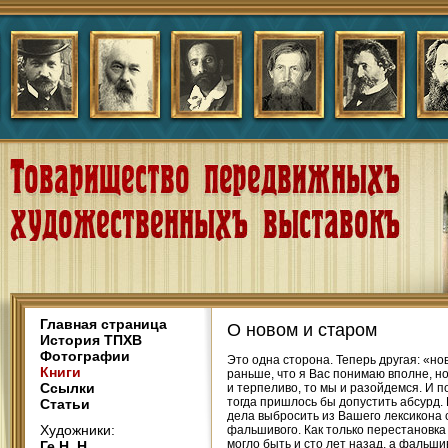
Главная страница
О новом и старом
История ТПХВ
Фотографии
Это одна сторона. Теперь другая: «нов
Книги
раньше, что я Вас понимаю вполне, н
Ссылки
и терпеливо, то мы и разойдемся. И п
тогда пришлось бы допустить абсурд. 
Статьи
дела выбросить из Вашего лексикона 
Художники:
фальшивого. Как только перестановка
могло быть и сто лет назад, а фальши
Ге Н. Н.