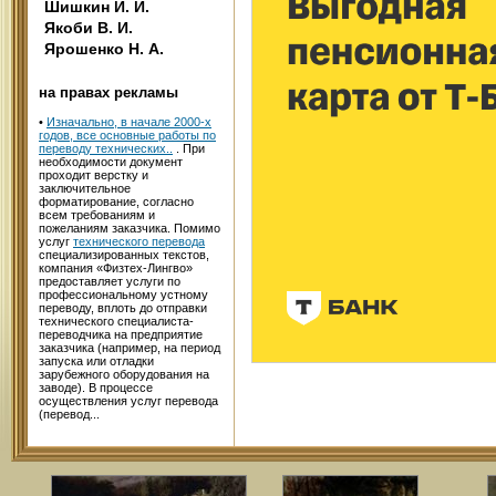
Шишкин И. И.
Якоби В. И.
Ярошенко Н. А.
на правах рекламы
•
Изначально, в начале 2000-х
годов, все основные работы по
переводу технических..
. При
необходимости документ
проходит верстку и
заключительное
форматирование, согласно
всем требованиям и
пожеланиям заказчика. Помимо
услуг
технического перевода
специализированных текстов,
компания «Физтех-Лингво»
предоставляет услуги по
профессиональному устному
переводу, вплоть до отправки
технического специалиста-
переводчика на предприятие
заказчика (например, на период
запуска или отладки
зарубежного оборудования на
заводе). В процессе
осуществления услуг перевода
(перевод...