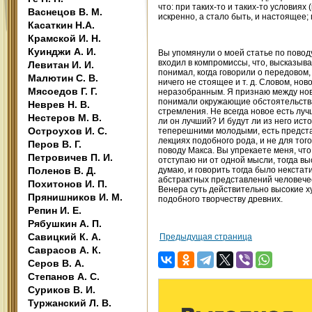
что: при таких-то и таких-то условия
Васнецов В. М.
искренно, а стало быть, и настоящее
Касаткин Н.А.
Крамской И. Н.
Куинджи А. И.
Вы упомянули о моей статье по поводу 
входил в компромиссы, что, высказывая
Левитан И. И.
понимал, когда говорили о передовом,
Малютин С. В.
ничего не стоящее и т. д. Словом, но
Мясоедов Г. Г.
неразобранным. Я признаю между нов
понимали окружающие обстоятельства
Неврев Н. В.
стремления. Не всегда новое есть лу
Нестеров М. В.
ли он лучший? И будут ли из него ист
Остроухов И. С.
теперешними молодыми, есть представ
лекциях подобного рода, и не для того
Перов В. Г.
поводу Макса. Вы упрекаете меня, что
Петровичев П. И.
отступаю ни от одной мысли, тогда выск
Поленов В. Д.
думаю, и говорить тогда было некста
абстрактных представлений человечес
Похитонов И. П.
Венера суть действительно высокие х
Прянишников И. М.
подобного творчеству древних.
Репин И. Е.
Рябушкин А. П.
Савицкий К. А.
Предыдущая страница
Саврасов А. К.
Серов В. А.
Степанов А. С.
Суриков В. И.
Туржанский Л. В.