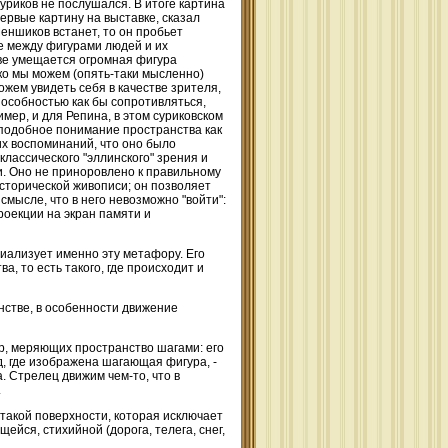
уриков не послушался. В итоге картина
ервые картину на выставке, сказал
Меншиков встанет, то он пробьет
е между фигурами людей и их
ве умещается огромная фигура
ко мы можем (опять-таки мысленно)
ожем увидеть себя в качестве зрителя,
особностью как бы сопротивляться,
имер, и для Репина, в этом суриковском
о подобное понимание пространства как
их воспоминаний, что оно было
классического "эллинского" зрения и
. Оно не приноровлено к правильному
исторической живописи; он позволяет
 смысле, что в него невозможно "войти":
проекции на экран памяти и
иализует именно эту метафору. Его
, то есть такого, где происходит и
нстве, в особенности движение
ур, меряющих пространство шагами: его
од, где изображена шагающая фигура, -
. Стрелец движим чем-то, что в
.
 такой поверхности, которая исключает
ейся, стихийной (дорога, телега, снег,