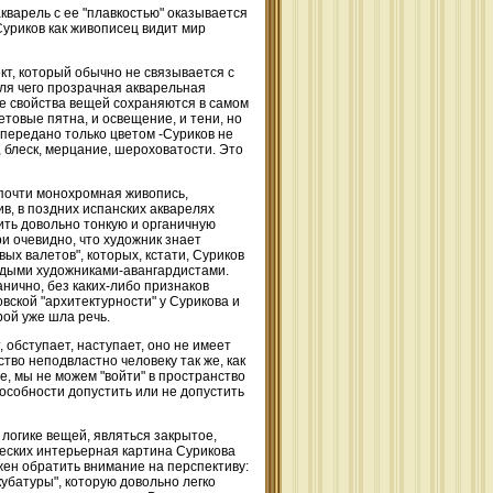
кварель с ее "плавкостью" оказывается
 Суриков как живописец видит мир
кт, который обычно не связывается с
ля чего прозрачная акварельная
е свойства вещей сохраняются в самом
товые пятна, и освещение, и тени, но
 передано только цветом -Суриков не
 блеск, мерцание, шероховатости. Это
 почти монохромная живопись,
в, в поздних испанских акварелях
ить довольно тонкую и органичную
 очевидно, что художник знает
вых валетов", которых, кстати, Суриков
лодыми художниками-авангардистами.
анично, без каких-либо признаков
вской "архитектурности" у Сурикова и
рой уже шла речь.
 обступает, наступает, оно не имеет
тво неподвластно человеку так же, как
е, мы не можем "войти" в пространство
особности допустить или не допустить
логике вещей, являться закрытое,
ческих интерьерная картина Сурикова
жен обратить внимание на перспективу:
кубатуры", которую довольно легко