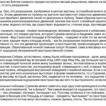
анство Взятия снежного городка построено весьма умышленно, именно на ма
, то есть разрушение
ы. Оно, это разрушение, изображено в центре картины, в стихийном взлете 
ть. Этому движению из глубины на зрителя противостоит обратное движение с
зил фрагмент движения саней по диагонали в глубину. Таким образом прост
шением разнонаправленных движений, причем они носят стихийный характер
я реки, водного потока, где существуют водовороты, стоячая вода, противодв
 снежного городка - первое произведение, впрямую обращенное к сибирским
ательно, что первая картина, которую Суриков написал в Академии, имея за
ления - Вид Сенатской площади в Петербурге, - содержит в себе тот же моти
 и сани, едущие через площадь вглубь, - как бы разрешение героического дв
венно то, что эти движения происходят в пространстве, превосходящем по 
ающие. Обрисованный ночной теменью силуэт Исаакия, сама атмосфера ночн
т ощущение безграничной пространственной стихии.
корения Сибири, естественно, нужны были пейзажи панорамные - дали, увид
ого рода пейзажей мы встречаем этюд 1895 года Река Обь, где большую част
 и темнеющей полосой земли внизу занимают волны, "котлом клокоча и клубяс
анстве, а пространство, поглощаемое водой, сливающееся с ней, ставшее "ка
ная пучина, обладающая внутренней невидимой стихийной жизнью. Если о ск
анство для него изначально выступает в форме окаменелости, то у Суриков
у массиву, который, как волны Оби, надвигается на человека - это ощущение
енцированным ощущением пространства как чего-то выстроенного, исчислен
рельных пейзажах Сурикова можно заметить еще одну повторяющуюся особе
ой, расплавленной, "не в фокусе". Тем самым внушается ощущение, что про
 - оно обнимает, обтекает, поглощает его. Поэтому, особенно в тех пейзажах
рко в Венеции или Площадь в Севилье, - предметы "выплывают" из пространст
 поверхности потока могут всплывать, скажем, бревна, плоты. Так построена