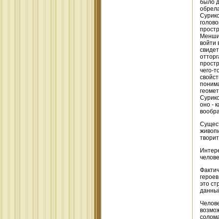
было д
обрела
Сурико
голово
простр
Меншик
войти 
свидет
отторг
простр
чего-т
свойст
понима
геомет
Сурико
оно - 
вообра
Сущест
живопи
творит
Интере
челове
Фактич
героев
это ст
данный
Челове
возмож
солома