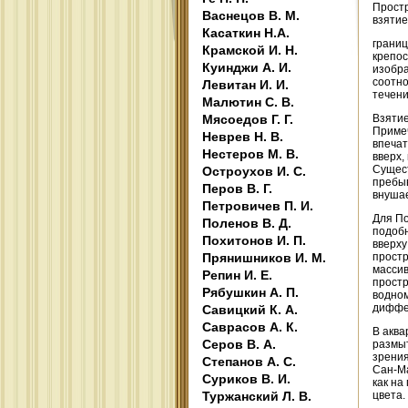
Простр
Васнецов В. М.
взятие
Касаткин Н.А.
границ
Крамской И. Н.
крепос
Куинджи А. И.
изобра
соотно
Левитан И. И.
течени
Малютин С. В.
Мясоедов Г. Г.
Взятие
Примеч
Неврев Н. В.
впечат
Нестеров М. В.
вверх,
Сущест
Остроухов И. С.
пребыв
Перов В. Г.
внушае
Петровичев П. И.
Для По
Поленов В. Д.
подобн
Похитонов И. П.
вверху
Прянишников И. М.
простр
массив
Репин И. Е.
простр
Рябушкин А. П.
водном
диффер
Савицкий К. А.
Саврасов А. К.
В аква
Серов В. А.
размыт
зрения
Степанов А. С.
Сан-Ма
Суриков В. И.
как на
Туржанский Л. В.
цвета.