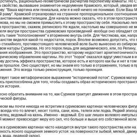
остигнуть, рационально-геометрически расчертив перспективу комнаты. Но С
 свойство, вызвавшее знаменитое недоумение Крамского, который, увидев вп
ву: "Ваша картина или гениальна, или я в ней ничего не понимаю. Если Ваш 
й раму". Крамской отреагировал на странное пропорциональное соотношени
анственным вместилищем. Для начала можно сказать, что в этом пространст
ова, но мы не сможем примыслить к этому пространству себя. Насколько лег
в пространство, скажем, репинского Не ждали, настолько мы совершенно не м
еля внутри пространства суриковских произведений -вообще оно обладает сп
ать такие "поползновения" к вторжению внутрь себя. Для Чистякова, как, напр
анстве виделся какой-то недостаток, порок. Вполне возможно допустить, чт
о стихийного, противостоящего человеческой воле было вынесено из сибирск
вом натуры Сурикова. Но это порок лишь для академического, или, по Репину, 
ния изображения. Это пространство, которому недостает архитектоничности
рическому обрамлению картины. Но этот "порок" оказался вдруг уместным в 
ву достичь эффекта пространства, которое есть и которого как бы и нет в том
как прошлое. Оно существует, но мы знаем его только в отражениях, только в 
жения. Это всегда только реконструкция, только проекция.
вует такое метафорическое выражение "исторический поток". Суриков матер
сь приспособлена для того, чтобы создавать образ исторического пространства
ся история.
сно обратить внимание на то, как Суриков трактует движение в этом простра
ческой фигуры.
ески мы почти никогда не встретим в суриковских картинах человеческих фиг
 всегда что-то влечет, несет толпа, сани, конь, телеги или лодка. Редкий эпиз
релец, ведомый на казнь. Именно - ведомый. Его шаг лишен волевого импульса
 момент превосходит меру его сил, что больше и выше его собственной воли
к в суриковских картинах часто находится внутри такого пространства или на
ность ясного ощущения земного устоя: на поверхности зыбкой, мягкой, движущ
, вода, ледяной склон).