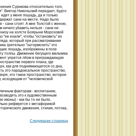
снения Сурикова относительно того,
". Виктор Никольский передает, будто
 идет у меня лошадь, да и только.
 держат сани на месте. Надо было
 - сани стоят. А мне Толстой с женою,
м ничего убавить нельзя - сани не
 снизу на холсте Боярыни Морозовой
 "не ехали", чтобы "остановить" их
гляда, который при рассматривании
ика зрительно "затормозить" это
ущие лошадь, изображены в позе
ту толпы. Движение бегущего мальчика
момент упрется лбом в преграждающую
ространстве первого плана, где
ерх, как для поднимающегося со дна,
сть это парадоксальное пространство,
оворя, это такое пространство, которое
, исходящим от "человеческой
-личным факторам - воспитанию,
возводить это к художественным
 иконы) - как бы то ни было,
тельно рифмуется с метафорикой
торического движения, стихии, потока,
Следующая страница