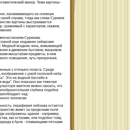
тематический манер. Тема картины -
коня, наскакивающего на снежную
аней справа, тогда как слева Суриков
ранство картины выстраивается
, сравнимый с характером, скажем,
ижения.
 впечатлениям Сурикова.
 спиной еще недавние сибирские
в: Медный всадник, конь, взмывающий
ижения в движении бытовом, жанровом.
своим масштабам предметы, в нем
ого освещения, чуть призрачная,
енные с птичьего полета. Среди
ь изображения с узкой полоской неба
ь". Это не водный бассейн в
к вода". Оно показано как тяжелая
ульпторе-ваятеле можно сказать, что
а изобразительная глубина подобна
 преобладает над
ного логически.
нность: периферия пейзажа остается
странство живет за пределами поля
, где изображены здания - например,
ва, как островки, или подобно тому,
 Коррида в Арле - плавающими пятнами