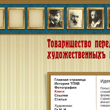
Главная страница
Идея
История ТПХВ
Фотографии
Попыта
Книги
стихий
Ссылки
форму 
Сурико
Статьи
впечат
Художники:
говори
Ге Н. Н.