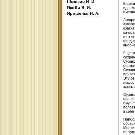
Шишкин И. И.
В связ
Якоби В. И.
идеаль
именно
Ярошенко Н. А.
Акваре
акваре
краска
качест
в то ж
предпр
высоча
Еще од
сохран
Сурико
реакци
Сезанн
привет
Эту се
искусс
здесь 
Сурико
правил
ему не
полоте
в себя
Наибол
обозри
Ментик
он чув