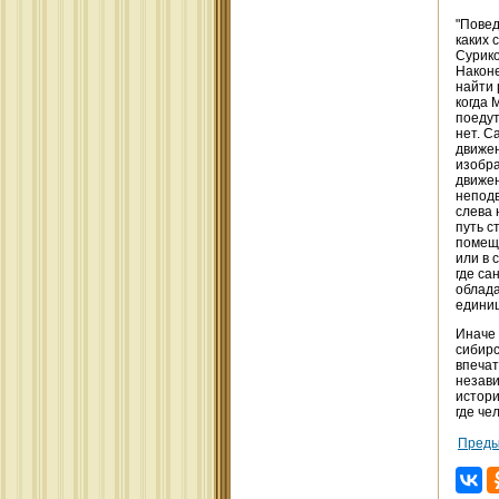
"Повед
каких 
Сурико
Наконе
найти 
когда 
поедут
нет. С
движен
изобра
движен
неподв
слева 
путь с
помеще
или в 
где са
облада
единиц
Иначе 
сибирс
впечат
незави
истори
где че
Преды