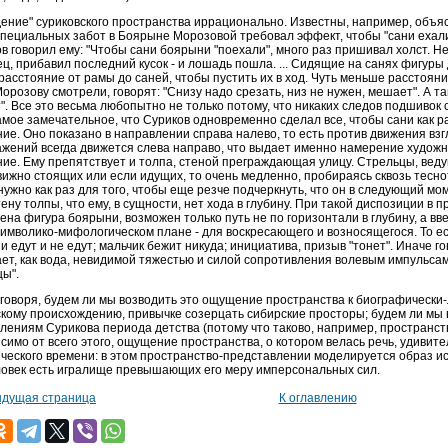
ение" суриковского пространства иррационально. Известны, например, объя
специальных забот в Боярыне Морозовой требовал эффект, чтобы "сани ехали
в говорил ему: "Чтобы сани боярыни "поехали", много раз пришивал холст. Не
ц, прибавил последний кусок - и лошадь пошла. ... Сидящие на санях фигуры
расстояние от рамы до саней, чтобы пустить их в ход. Чуть меньше расстояние
Морозову смотрели, говорят: "Снизу надо срезать, низ не нужен, мешает". А та
". Все это весьма любопытно не только потому, что никаких следов подшивок
амое замечательное, что Суриков одновременно сделал все, чтобы сани как раз
ие. Оно показано в направлении справа налево, то есть против движения вз
жений всегда движется слева направо, что выдает именно намерение художн
ие. Ему препятствует и толпа, стеной преграждающая улицу. Стрельцы, вед
ижно стоящих или если идущих, то очень медленно, пробираясь сквозь тесно
нужно как раз для того, чтобы еще резче подчеркнуть, что он в следующий 
тену толпы, что ему, в сущности, нет хода в глубину. При такой диспозиции в п
на фигура боярыни, возможен только путь не по горизонтали в глубину, а вв
символико-мифологическом плане - для воскресающего и возносящегося. То е
ни едут и не едут; мальчик бежит никуда; инициатива, призыв "тонет". Иначе г
ет, как вода, невидимой тяжестью и силой сопротивления волевым импульсам
ы".
говоря, будем ли мы возводить это ощущение пространства к биографически
кому происхождению, привычке созерцать сибирские просторы; будем ли мы 
лениям Сурикова периода детства (потому что таково, например, пространство
симо от всего этого, ощущение пространства, о котором велась речь, удиви
ческого времени: в этом пространство-представлении моделируется образ ис
ловек есть игралище превышающих его меру имперсональных сил.
дущая страница
К оглавлению