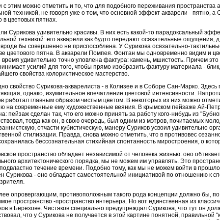
и с этим можно отметить и то, что для подобного переживания пространства а
ной техникой, не говоря уже о том, что основной эффект акварели - пятно, а
 в цветовых пятнах.
ли Сурикова удивительно красивы. В них есть какой-то парадоксальный эффе
льной техникой: его акварели как будто передают осязательные ощущения, д
 вроде бы совершенно не приспособлена. У Сурикова осязательно-тактильны
ве цветового пятна. В акварели Помпея. Фонтан мы одновременно видим и цве
е время удивительно точно уловлена фактура: камень, мшистость. Причем это
инимает усилий для того, чтобы прямо изобразить фактуру материала - блик,
йшего свойства колористическое мастерство.
но свойство Сурикова-акварелиста - в Колизее и в Соборе Сан-Марко. Здесь
яющая, однако, изумительное впечатление цветовой интенсивности. Напроти
в работал главным образом чистым цветом. В некоторых из них можно отмет
ю на современные ему художественные веяния. В крымском пейзаже Ай-Петри
а: пейзаж сделан так, что его можно принять за работу кого-нибудь из "Бубно
ствовал, тогда как он, в свою очередь, был одним из мэтров, почитаемых мо
заннистскую, отчасти кубистическую, манеру Суриков усвоил удивительно орг
твенной стилизации. Правда, снова можно отметить, что в противовес сезанно
сохранилась бессознательная стихийная спонтанность миростроения, о кото
вское пространство обладает независимой от человека жизнью: оно обтекает,
ьного архитектонического порядка, мы не можем им управлять. Это пространс
подвластно течение времени. Подобно тому, как мы не можем войти в прошло
н Сурикова - оно обладает самостоятельной инициативой по отношению к сп
 зрителя.
ее опровергающим, противоположным такого рода концепции должно бы, по 
мое пространство -пространство интерьера. Но вот единственная из класси
ов в Березове. Чистяков специально предупреждал Сурикова, что тут он дол
ствовал, что у Сурикова не получается в этой картине понятной, правильной "