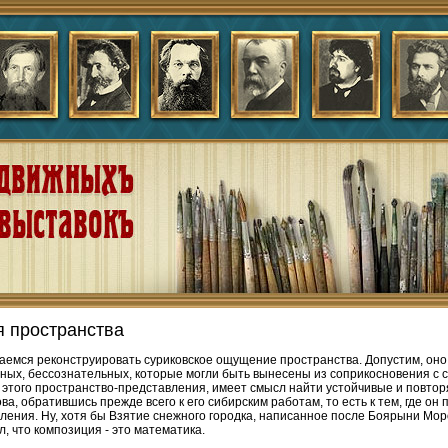
 пространства
емся реконструировать суриковское ощущение пространства. Допустим, оно
ных, бессознательных, которые могли быть вынесены из соприкосновения с 
этого пространство-представления, имеет смысл найти устойчивые и повт
ва, обратившись прежде всего к его сибирским работам, то есть к тем, где о
ления. Ну, хотя бы Взятие снежного городка, написанное после Боярыни Моро
л, что композиция - это математика.