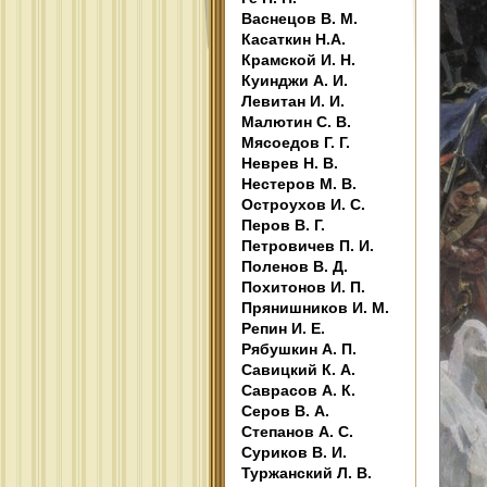
Васнецов В. М.
Касаткин Н.А.
Крамской И. Н.
Куинджи А. И.
Левитан И. И.
Малютин С. В.
Мясоедов Г. Г.
Неврев Н. В.
Нестеров М. В.
Остроухов И. С.
Перов В. Г.
Петровичев П. И.
Поленов В. Д.
Похитонов И. П.
Прянишников И. М.
Репин И. Е.
Рябушкин А. П.
Савицкий К. А.
Саврасов А. К.
Серов В. А.
Степанов А. С.
Суриков В. И.
Туржанский Л. В.