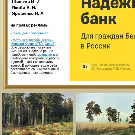
Шишкин И. И.
Якоби В. И.
Ярошенко Н. А.
на правах рекламы
•
отель для влюбленных
•
Мотоцикл питбайк детский
Motoland Кросс XT50 (Синий)
.
Всю свою жизнь посвятил
именно им. Недавно решил
приобрести себе
мотоцикл
для
свободного вождения до работы
и домой, чтобы сэкономить
время. В приоритете для себя
поставил объёмный топливный
бак и компактные размеры.