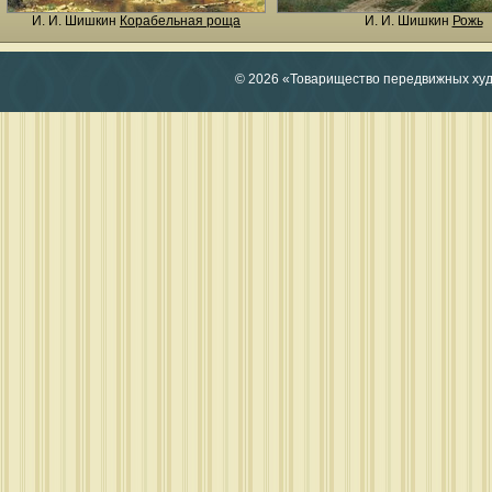
И. И. Шишкин
Корабельная роща
И. И. Шишкин
Рожь
© 2026 «Товарищество передвижных ху