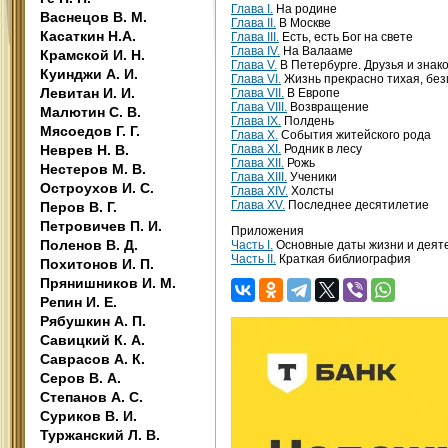
Глава I.
На родине
Васнецов В. М.
Глава II.
В Москве
Касаткин Н.А.
Глава III.
Есть, есть Бог на свете
Глава IV.
На Валааме
Крамской И. Н.
Глава V.
В Петербурге. Друзья и знак
Куинджи А. И.
Глава VI.
Жизнь прекрасно тихая, бе
Левитан И. И.
Глава VII.
В Европе
Глава VIII.
Возвращение
Малютин С. В.
Глава IX.
Полдень
Мясоедов Г. Г.
Глава X.
События житейского рода
Неврев Н. В.
Глава XI.
Родник в лесу
Глава XII.
Рожь
Нестеров М. В.
Глава XIII.
Ученики
Остроухов И. С.
Глава XIV.
Холсты
Глава XV.
Последнее десятилетие
Перов В. Г.
Петровичев П. И.
Приложения
Поленов В. Д.
Часть I.
Основные даты жизни и деят
Часть II.
Краткая библиография
Похитонов И. П.
Прянишников И. М.
Репин И. Е.
Рябушкин А. П.
Савицкий К. А.
Саврасов А. К.
Серов В. А.
Степанов А. С.
Суриков В. И.
Туржанский Л. В.