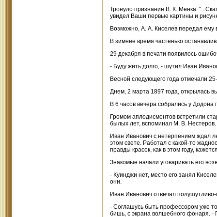
Тронуло признание В. К. Менка: "...Ск
увидел Ваши первые картины и рисунки
Возможно, А. А. Киселев передал ему 
В зимнее время частенько останавлив
29 декабря в печати появилось ошибо
- Буду жить долго, - шутил Иван Ивано
Весной следующего года отмечали 25
Днем, 2 марта 1897 года, открылась в
В 6 часов вечера собрались у Додона 
Громом аплодисментов встретили стар
былых лет, вспоминал М. В. Нестеров.
Иван Иванович с нетерпением ждал ле
этом свете. Работал с какой-то жаднос
правды красок, как в этом году, кажетс
Знакомые начали уговаривать его воз
- Куинджи нет, место его занял Киселе
они.
Иван Иванович отвечал полушутливо-
- Соглашусь быть профессором уже то
бишь, с экрана волшебного фонаря. - 