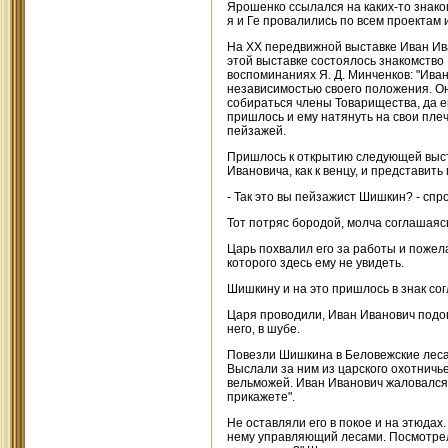
Ярошенко ссылался на каких-то знако
я и Ге провалились по всем проектам и
На XX передвижной выставке Иван Иван
этой выставке состоялось знакомство И
воспоминаниях Я. Д. Минченков: "Иван
независимостью своего положения. Он
собираться члены Товарищества, да е
пришлось и ему натянуть на свои пле
пейзажей.
Пришлось к открытию следующей выста
Ивановича, как к венцу, и представить
- Так это вы пейзажист Шишкин? - спр
Тот потряс бородой, молча соглашаяс
Царь похвалил его за работы и пожел
которого здесь ему не увидеть.
Шишкину и на это пришлось в знак со
Царя проводили, Иван Иванович подош
него, в шубе.
Повезли Шишкина в Беловежские леса,
Выслали за ним из царского охотничье
вельможей. Иван Иванович жаловался, 
прикажете".
Не оставляли его в покое и на этюдах
нему управляющий лесами. Посмотрел