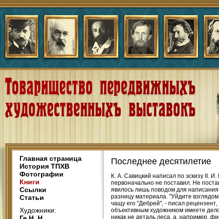
Главная страница
Последнее десятилетие
История ТПХВ
Фотографии
К. А. Савицкий написал по эскизу II. 
Книги
первоначально не поставил. Не постав
Ссылки
явилось лишь поводом для написания 
разницу материала. "Уйдите взглядом 
Статьи
чащу его "Дебрей", - писал рецензент,
Художники:
объективным художником имеете дело.
никак не деталь леса, а, например, ф
Ге Н. Н.