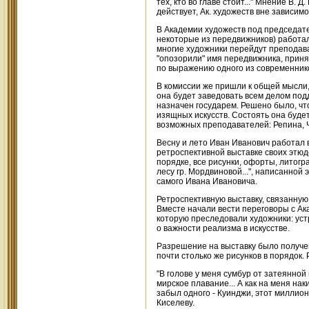
тех, кто во главе стоит..." Мнение В. 
действует, Ак. художеств вне зависим
В Академии художеств под председате
некоторые из передвижников) работал
многие художники перейдут преподават
"опозорили" имя передвижника, приняв
по выражению одного из современник
В комиссии же пришли к общей мысли,
она будет заведовать всем делом подд
назначен государем. Решено было, ч
изящных искусств. Состоять она буде
возможных преподавателей: Репина, Ч
Весну и лето Иван Иванович работал 
ретроспективной выставке своих этюдо
порядке, все рисунки, офорты, литогра
лесу гр. Мордвиновой...", написанной
самого Ивана Ивановича.
Ретроспективную выставку, связанную
Вместе начали вести переговоры с Ак
которую преследовали художники: устр
о важности реализма в искусстве.
Разрешение на выставку было получен
почти столько же рисунков в порядок.
"В голове у меня сумбур от затеянной
мирское плавание... А как на меня на
забыл одного - Куинджи, этот миллионе
Киселеву.