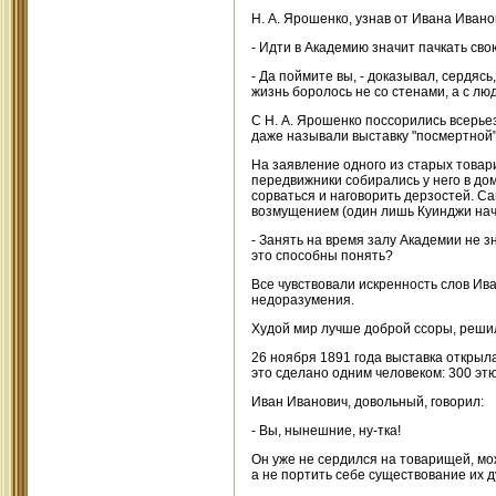
Н. А. Ярошенко, узнав от Ивана Иван
- Идти в Академию значит пачкать сво
- Да поймите вы, - доказывал, сердяс
жизнь боролось не со стенами, а с лю
С Н. А. Ярошенко поссорились всерьез
даже называли выставку "посмертной"
На заявление одного из старых товари
передвижники собирались у него в дом
сорваться и наговорить дерзостей. Са
возмущением (один лишь Куинджи нача
- Занять на время залу Академии не зн
это способны понять?
Все чувствовали искренность слов Ива
недоразумения.
Худой мир лучше доброй ссоры, решил
26 ноября 1891 года выставка открыл
это сделано одним человеком: 300 этю
Иван Иванович, довольный, говорил:
- Вы, нынешние, ну-тка!
Он уже не сердился на товарищей, мож
а не портить себе существование их 