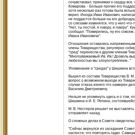
сочувствовал, принимая к сердцу все, 
Комарова. - Больше прочих его подде
хотя несколько раз готова была вспых
верил. Иногда Иван Иванович, написав
не поддастся больше на его добродуши
со слезами извинялся, что у него что
"Нет, ты постой, я говору, я говору".
сообщал: "Помирились, ну его совсем.
Ивана Ивановича".
Отношения оставались напряженными,
члены Товарищества, регулярно собир
"сред" перенесли к другим членам Тов
"Многоуважаемый Ив. Ив.! Дозволь выр
любезностью мы злоупотребляем..."
Упоминание о "средах" у Шишкина вст
Вышел из состава Товарищества В. М.
вопрос о возможном выходе из Товарищ
случае отказа ихнего что намерен дел
Василию Дмитриевичу.
Нельзя не упомянуть здесь и о том, чт
Шишкина и И. Е. Репина, состоявшейс
М. В. Нестеров решает не выставлять
отправляет назад.
О сложных делах в Совете свидетельст
"Сейчас вернулся из заседания Совета
наглости, что повторять гадко. Савиц