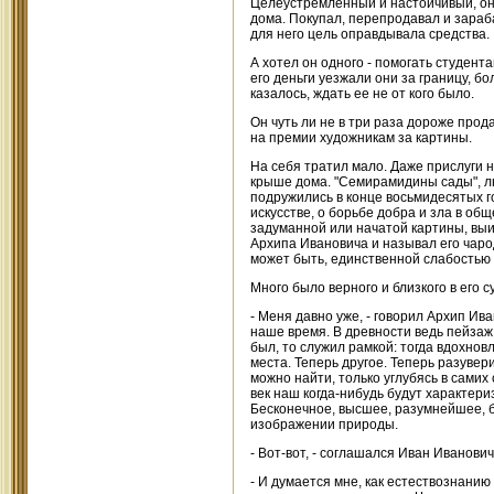
Целеустремленный и настойчивый, он 
дома. Покупал, перепродавал и зараб
для него цель оправдывала средства.
А хотел он одного - помогать студент
его деньги уезжали они за границу, б
казалось, ждать ее не от кого было.
Он чуть ли не в три раза дороже прода
на премии художникам за картины.
На себя тратил мало. Даже прислуги 
крыше дома. "Семирамидины сады", лю
подружились в конце восьмидесятых г
искусстве, о борьбе добра и зла в о
задуманной или начатой картины, вы
Архипа Ивановича и называл его чаро
может быть, единственной слабостью 
Много было верного и близкого в его 
- Меня давно уже, - говорил Архип Ив
наше время. В древности ведь пейзаж 
был, то служил рамкой: тогда вдохнов
места. Теперь другое. Теперь разувер
можно найти, только углубясь в самих
век наш когда-нибудь будут характер
Бесконечное, высшее, разумнейшее, 
изображении природы.
- Вот-вот, - соглашался Иван Иванович
- И думается мне, как естествознани