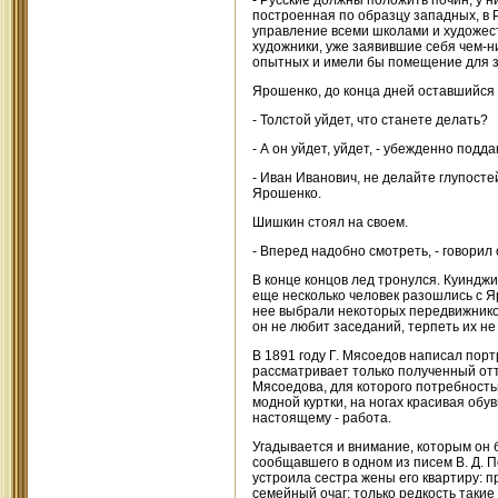
- Русские должны положить почин, у н
построенная по образцу западных, в Р
управление всеми школами и художест
художники, уже заявившие себя чем-н
опытных и имели бы помещение для з
Ярошенко, до конца дней оставшийся
- Толстой уйдет, что станете делать?
- А он уйдет, уйдет, - убежденно подд
- Иван Иванович, не делайте глупосте
Ярошенко.
Шишкин стоял на своем.
- Вперед надобно смотреть, - говорил 
В конце концов лед тронулся. Куиндж
еще несколько человек разошлись с Я
нее выбрали некоторых передвижников
он не любит заседаний, терпеть их не
В 1891 году Г. Мясоедов написал порт
рассматривает только полученный отти
Мясоедова, для которого потребност
модной куртки, на ногах красивая обув
настоящему - работа.
Угадывается и внимание, которым он б
сообщавшего в одном из писем В. Д. П
устроила сестра жены его квартиру: 
семейный очаг; только редкость таки