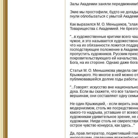
Залы Академии заняли передвижники!.
Экие мы простофили, будто не догадыв
гнули облобызаться с умытой Академие
Как выразился М. О. Меньшиков, "злая
Товарищества с Академией. Не брезг
"...в художественные критики всего ч
чужое, и это называется художественно
что на их обязанности ложится подде
господствующее положение в Академии
пропустить художников. Русским прих
покровительствующего ей начальства.
Бога, на их стороне. Однако даже бога
Статья М. О. Меньшикова увидела све
Крыжицкого. Но многое в ней можно от
публиковавшейся долгие годы работы 
"...Говорят: искусство вне националь
духа. Если вы скажете, что все талан
вершинам, они составляют одну семью
Не один Крыжицкий, - если верить зн
модернизмом, столь же посредственны
какого-то надрыва, уставшие от всево
художникам удивительное зрение, не л
художники. Нигде столь не свирепству
острое чувство конкурса, как здесь..."
Да, прав литератор, подметивший гла
инородцами, глядящими враждебно на 