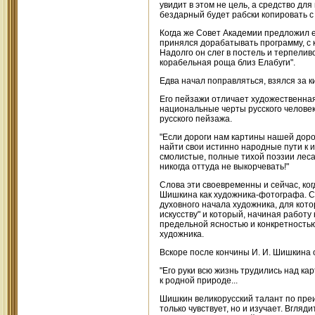
увидит в этом не цель, а средство дл
бездарный будет рабски копировать с 
Когда же Совет Академии предложил е
принялся дорабатывать программу, с 
Надолго он слег в постель и терпели
корабельная роща близ Елабуги".
Едва начал поправляться, взялся за ки
Его пейзажи отличает художественная
национальные черты русского человек
русского пейзажа.
"Если дороги нам картины нашей дорог
найти свои истинно народные пути к и
смолистые, полные тихой поэзии леса.
никогда оттуда не выкорчевать!"
Слова эти своевременны и сейчас, ко
Шишкина как художника-фотографа. С
духовного начала художника, для кото
искусству" и который, начиная работу
предельной ясностью и конкретностью 
художника.
Вскоре после кончины И. И. Шишкина 
"Его руки всю жизнь трудились над ка
к родной природе...
Шишкин великорусский талант по преи
только чувствует, но и изучает. Вгл