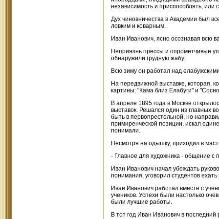
независимость и приспособлять, или сх
Дух чиновничества в Академии был все
ловким и коварным.
Иван Иванович, ясно осознавая всю в
Неприязнь прессы и опрометчивые уп
обнаружили грудную жабу.
Всю зиму он работал над елабужскими
На передвижной выставке, которая, к
картины: "Кама близ Елабуги" и "Сос
В апреле 1895 года в Москве открыл
выставок. Решался один из главных в
быть в первопрестольной, но направи
примиренческой позиции, искал единен
понимали.
Несмотря на одышку, приходил в маст
- Главное для художника - общение с п
Иван Иванович начал убеждать руково
понимания, уговорил студентов ехать 
Иван Иванович работал вместе с учени
учеников. Успехи были настолько очев
были лучшие работы.
В тот год Иван Иванович в последний