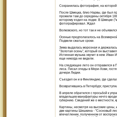
Сохранилась фотография, на которой 
После Шмецка, близ Нарвы, где был п
прожили там до середины октября 188
которому ездил на лодке. В Шмецке ("
фотографировал. Ждал
Волковского, но тот так и не объявил
Осенью предполагалось на Всемирной 
Подвели сжатые сроки.
Зима выдалась морозная и держалась 
"Золотая осень", который он выставил
Истинная музыка звучит в нем. Иван И
еще никогда не видели.
На следующее лето он отправился в П
леса. Писал этюды в Мери-Хови, гостя
дочери Лидии.
Съездил он и в Финляндию, где сделал
Возвратившись в Петербург, приступил
В апреле обратился с просьбой к упр
владельцев мануфактуры нечто вроде 
губернию. Сведений же о местности, 
Картины, несмотря на высокие цены, 
две картины Шишкина - "Сосновый лес"
впечатлении, полученном от воспроиз