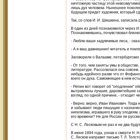
ничтожную частицу этой невозмутимой
лишь дух человека. Нынешнее поколен
будущем придет художник, который сде
Так, со слов И. И. Шишкина, записала
В один из дней познакомился через И. 
Познакомившись, почувствовал близко
- Люблю ваши задумчивые леса, - сказ
- А я ваш давнишних! читатель и покло
Заговорили о Валааме, петербургских
- От того, чем заняты умы в обществе,
литературе. Рассолилася она совсем. М
нибудь идейного разве что от Фофанова
коего он духа. Самомнящее в нем ест
- Репин вот говорит об "оподлении" об
вытравлены лучшие, даровитейшие сил
взгляд, по одной причине, - отходит 
- Верно, верно, Иван Иванович. Тогда 
и забывают люди пишущие о назначени
нигилизма, игравшего в руку злодеям
его времени? Не для России ли русск
С Н. С. Лесковым не раз и не два буду
В июне 1894 года, узнав о смерти Н. Н.
С. Лесков направит письмо Т. Л. Толст