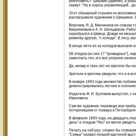
уничтожить?" Шишкин удивлен, а упра
скажут: "Ну и хорош управляющий - дов
Этот обширный отрывок из воспоминани
рассказывали художники о Шишкине. У
Впрочем, Я. Д. Минченков не совсем т
Вишняковым и А. Н. Шильдером. Работ
перебрался в Шмецк. Дожди не мешали
рюмочку-другую, "с холода". В лесу, к
В конце лета из-за холодов выехали 
58 этюдов (из них 17 "громадных"), н
замолчать тех, кто все упорнее начин
Да, иному и трех лет не хватило бы на
Зрители и критика увидели, что и в ко
В январе 1893 года множество публик
демонстрировались летние и осенни
Издатель Ф. И. Булгаков выпустил, с
Ивановича.
Сам же художник, переведя всю прибы
потерпевшим от пожара в Петербурге,
В феврале 1893 года, на двадцать пе
день" и этюдом "Лес" ее могли увидеть
Печать на сей раз, словно бы сговор
"Семье" назвал лучшей картиной выст