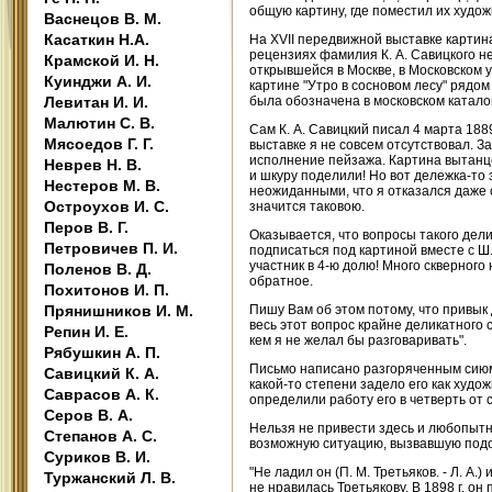
общую картину, где поместил их художн
Васнецов В. М.
Касаткин Н.А.
На XVII передвижной выставке картин
рецензиях фамилия К. А. Савицкого не
Крамской И. Н.
открывшейся в Москве, в Московском 
Куинджи А. И.
картине "Утро в сосновом лесу" рядо
Левитан И. И.
была обозначена в московском катало
Малютин С. В.
Сам К. А. Савицкий писал 4 марта 18
Мясоедов Г. Г.
выставке я не совсем отсутствовал. За
исполнение пейзажа. Картина вытанце
Неврев Н. В.
и шкуру поделили! Но вот дележка-то
Нестеров М. В.
неожиданными, что я отказался даже о
Остроухов И. С.
значится таковою.
Перов В. Г.
Оказывается, что вопросы такого дел
Петровичев П. И.
подписаться под картиной вместе с Ш.
участник в 4-ю долю! Много скверного
Поленов В. Д.
обратное.
Похитонов И. П.
Прянишников И. М.
Пишу Вам об этом потому, что привык 
весь этот вопрос крайне деликатного 
Репин И. Е.
кем я не желал бы разговаривать".
Рябушкин А. П.
Письмо написано разгоряченным сиюми
Савицкий К. А.
какой-то степени задело его как худож
Саврасов А. К.
определили работу его в четверть от 
Серов В. А.
Нельзя не привести здесь и любопытн
Степанов А. С.
возможную ситуацию, вызвавшую подоб
Суриков В. И.
"Не ладил он (П. М. Третьяков. - Л. А.)
Туржанский Л. В.
не нравилась Третьякову. В 1898 г. о