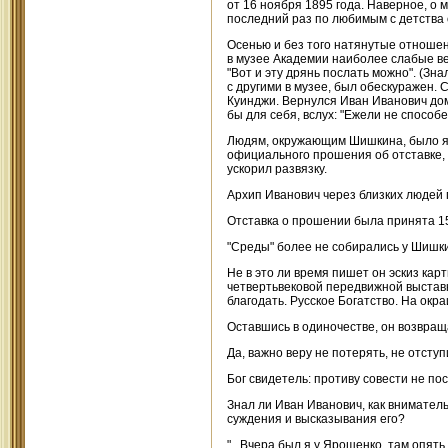
от 16 ноября 1895 года. Наверное, о 
последний раз по любимым с детства 
Осенью и без того натянутые отноше
в музее Академии наиболее слабые ве
"Вот и эту дрянь послать можно". (Зн
с другими в музее, был обескуражен. 
Куинджи. Вернулся Иван Иванович домо
бы для себя, вслух: "Ежели не способе
Людям, окружающим Шишкина, было яс
официального прошения об отставке, 
ускорил развязку.
Архип Иванович через близких людей 
Отставка о прошении была принята 15
"Среды" более не собирались у Шишки
Не в это ли время пишет он эскиз кар
четвертьвековой передвижной выставке
благодать. Русское Богатство. На окра
Оставшись в одиночестве, он возвращ
Да, важно веру не потерять, не отступ
Бог свидетель: противу совести не по
Знал ли Иван Иванович, как вниматель
суждения и высказывания его?
"...Вчера был я у Ярошенко, там опят