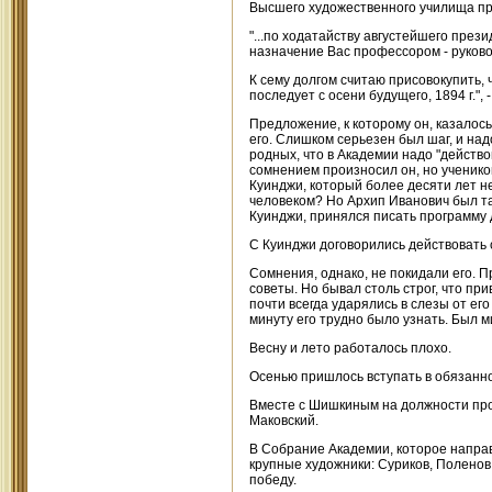
Высшего художественного училища пр
"...по ходатайству августейшего пре
назначение Вас профессором - руково
К сему долгом считаю присовокупить,
последует с осени будущего, 1894 г.", 
Предложение, к которому он, казалось
его. Слишком серьезен был шаг, и над
родных, что в Академии надо "действова
сомнением произносил он, но ученико
Куинджи, который более десяти лет не
человеком? Но Архип Иванович был та
Куинджи, принялся писать программу д
С Куинджи договорились действовать
Сомнения, однако, не покидали его. 
советы. Но бывал столь строг, что п
почти всегда ударялись в слезы от ег
минуту его трудно было узнать. Был м
Весну и лето работалось плохо.
Осенью пришлось вступать в обязанн
Вместе с Шишкиным на должности проф
Маковский.
В Собрание Академии, которое напра
крупные художники: Суриков, Поленов,
победу.