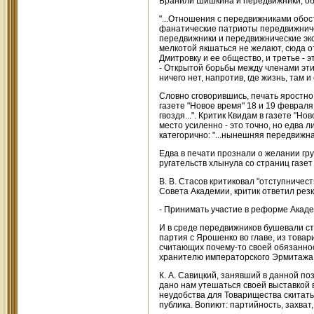
Бранили Шишкина и передвижники, обв
"...Отношения с передвижниками обос
фанатические патриоты передвижничес
передвижники и передвижнические экс
мелкотой якшаться не желают, сюда о
Дмитровку и ее общество, и третье - э
- Открытой борьбы между членами этих 
ничего нет, напротив, где жизнь, там и
Словно сговорившись, печать яростно
газете "Новое время" 18 и 19 феврал
гвоздя...". Критик Квидам в газете "Н
место усиленно - это точно, но едва 
категорично: "...нынешняя передвижна
Едва в печати прознали о желании гр
ругательств хлынула со страниц газет 
В. В. Стасов критиковал "отступничеств
Совета Академии, критик ответил резк
- Принимать участие в реформе Акаде
И в среде передвижников бушевали ст
партия с Ярошенко во главе, из това
считающих почему-то своей обязанност
хранителю императорского Эрмитажа Н.
К. А. Савицкий, занявший в данной поз
дано нам утешаться своей выставкой 
неудобства для Товарищества скитатьс
публика. Вопиют: партийность, захват