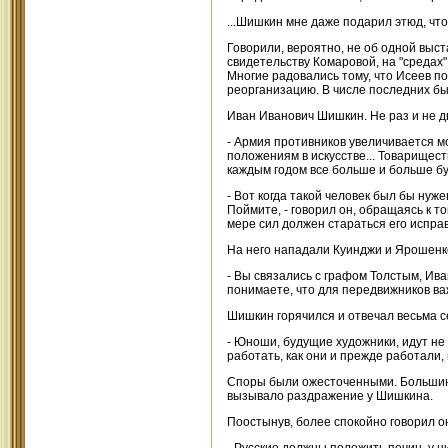
...Шишкин мне даже подарил этюд, что о
Говорили, вероятно, не об одной выста
свидетельству Комаровой, на "средах"
Многие радовались тому, что Исеев по
реорганизацию. В числе последних бы
Иван Иванович Шишкин. Не раз и не д
- Армия противников увеличивается м
положениям в искусстве... Товарищест
каждым годом все больше и больше бу
- Вот когда такой человек был бы нуже
Поймите, - говорил он, обращаясь к т
мере сил должен стараться его исправ
На него нападали Куинджи и Ярошенк
- Вы связались с графом Толстым, Ива
понимаете, что для передвижников важ
Шишкин горячился и отвечал весьма с
- Юноши, будущие художники, идут не 
работать, как они и прежде работали,
Споры были ожесточенными. Большинс
вызывало раздражение у Шишкина.
Поостынув, более спокойно говорил о