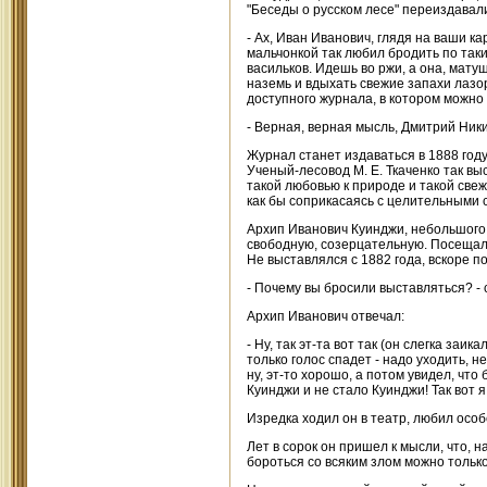
"Беседы о русском лесе" переиздавали
- Ах, Иван Иванович, глядя на ваши к
мальчонкой так любил бродить по так
васильков. Идешь во ржи, а она, матуш
наземь и вдыхать свежие запахи лазор
доступного журнала, в котором можно
- Верная, верная мысль, Дмитрий Ник
Журнал станет издаваться в 1888 год
Ученый-лесовод М. Е. Ткаченко так выс
такой любовью к природе и такой свеж
как бы соприкасаясь с целительными 
Архип Иванович Куинджи, небольшого 
свободную, созерцательную. Посещал 
Не выставлялся с 1882 года, вскоре по
- Почему вы бросили выставляться? - 
Архип Иванович отвечал:
- Ну, так эт-та вот так (он слегка заик
только голос спадет - надо уходить, 
ну, эт-то хорошо, а потом увидел, что 
Куинджи и не стало Куинджи! Так вот я
Изредка ходил он в театр, любил осо
Лет в сорок он пришел к мысли, что, 
бороться со всяким злом можно тольк