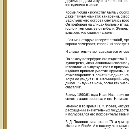
другими родами искусств. Человек не 
как единица в числе.
Кроме любви к искусству, была у обои
даже птичья комната: канарейки, скво
Васильевского острова слетались воро
Он подбирал на улицах больных птиц,
горло и тем спас ее от гибели. Живой,
вздыхая, жаловался на жену:
- Вот моя старуха говорит: с тобой, Ар
ворона замерзает, спасай. И повезут 
И слушатель не мог удержаться от сме
По заказу петербургского издателя П.
Кушнерева, Иван Иванович исполнил д
готовилось к выпуску в свет и приуро
издания приняли участие Врубель, Се
стихотворения: "Сосна" и "Родина". Р
Когда ее увидит В. К. Бялыницкий-Бир
диком..." - лунная ночь, сосна как ри
счастлив".
В зиму 1890/91 года Иван Иванович н
сюжеты заинтересовали его. На мызе у
Именно в то время П. Ф. Исеев, как у
расхищении значительных государствен
и пользовался его покровительством и
В. Д. Поленов писал жене: "Эти дни в 
Исеева и Якоби. А я нахожу, что таких 