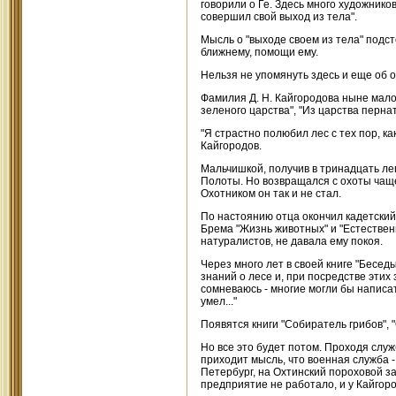
говорили о Ге. Здесь много художников
совершил свой выход из тела".
Мысль о "выходе своем из тела" подс
ближнему, помощи ему.
Нельзя не упомянуть здесь и еще об 
Фамилия Д. Н. Кайгородова ныне мало 
зеленого царства", "Из царства перн
"Я страстно полюбил лес с тех пор, ка
Кайгородов.
Мальчишкой, получив в тринадцать лег
Полоты. Но возвращался с охоты чаще 
Охотником он так и не стал.
По настоянию отца окончил кадетский 
Брема "Жизнь животных" и "Естественн
натуралистов, не давала ему покоя.
Через много лет в своей книге "Бесед
знаний о лесе и, при посредстве этих
сомневаюсь - многие могли бы написат
умел..."
Появятся книги "Собиратель грибов", 
Но все это будет потом. Проходя слу
приходит мысль, что военная служба -
Петербург, на Охтинский пороховой з
предприятие не работало, и у Кайгор