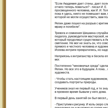
"Если Академия дает стены, дает пол
отчего теперь ломаться? - писал И. Е. 
просвещенного человека, как И. И. То
пока я здесь, никто не помешает вам,
которой не могли осуществить; вам п
Репин даже пошел на разрыв с критик
мраку и погибели".
Тревога и сомнения Шишкина случайн
педагога, руководителя мастерской, н
который продолжал существовать в Ака
смятение. Не мог не знать он, что со
прямого и честного человека и художн
Исеева интриги прекратились, но над
Неприязнь к интриганству и бесила е
мог.
Постепенно "чиновничья среда" сдела
Репин. Но все это в будущем. А пока.
художеств.
- Чтобы стать настоящим художником, 
создавать портреты природы.
Учеников знал не первый год, и те зн
в прежнее время бывали у него дома.
В первый день занятий он был весел,
- Приступим к рисунку. И коль скоро 
предложил он и выложил из папки нес