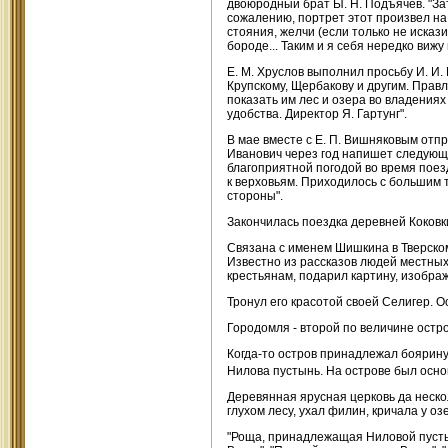
двоюродный брат Ы. Н. Подъячев. "Зат
сожалению, портрет этот произвел на
стояния, желчи (если только не иска
бороде... Таким и я себя нередко вижу
Е. М. Хруслов выполнил просьбу И. 
Крупскому, Щербакову и другим. Прав
показать им лес и озера во владения
удобства. Директор Я. Гартунг".
В мае вместе с Е. П. Вишняковым отпр
Иванович через год напишет следующе
благоприятной погодой во время поез
к верховьям. Приходилось с большим 
стороны".
Закончилась поездка деревней Коковк
Связана с именем Шишкина в Тверском
Известно из рассказов людей местных
крестьянам, подарил картину, изобра
Тронул его красотой своей Селигер. 
Городомля - второй по величине остро
Когда-то остров принадлежал боярину
Нилова пустынь. На острове был осно
Деревянная ярусная церковь да нескол
глухом лесу, ухал филин, кричала у озе
"Роща, принадлежащая Ниловой пустын