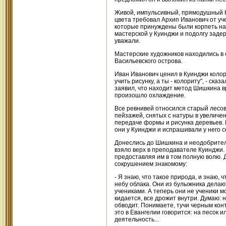
Живой, импульсивный, прямодушный К
цвета требовал Архип Иванович от уче
которые принуждены были корпеть над 
мастерской у Куинджи и подолгу задер
уважали.
Мастерские художников находились в
Васильевского острова.
Иван Иванович ценил в Куинджи колор
учить рисунку, а ты - колориту", - с
заявил, что находит метод Шишкина 
произошло охлаждение.
Все ревнивей относился старый лесов
пейзажей, снятых с натуры в увеличен
передаче формы и рисунка деревьев. 
они у Куинджи и испрашивали у него с
Донеслись до Шишкина и неодобрител
взяло верх в преподавателе Куинджи. 
предоставляя им в том полную волю. Д
сокрушением знакомому:
- Я знаю, что такое природа, и знаю, ч
небу облака. Они из булыжника делают 
учениками. А теперь они не ученики мо
кидается, все дрожит внутри. Думаю: н
обводит. Понимаете, тучи черным конт
это в Евангелии говорится: на песок и
деятельность...