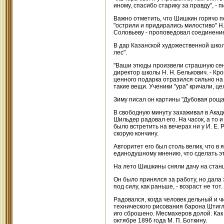
иному, спасибо старику за правду", - 
Важно отметить, что Шишкин горячо по
"острили и придирались милостиво" Н.
Соловьеву - проповедовал соединение
В дар Казанской художественной школе
лес".
"Ваши этюды произвели страшную сенса
директор школы Н. Н. Белькович. - К
ценного подарка отразился сильно на 
такие вещи. Ученики "ура" кричали, це
Зиму писал он картины "Дубовая роща"
В свободную минуту захаживал в Акад
Шильдер радовал его. На часок, а то и
было встретить на вечерах ни у И. Е. 
скорую кончину.
Авторитет его был столь велик, что 
единодушному мнению, что сделать эт
На лето Шишкины сняли дачу на стан
Он было принялся за работу, но дала з
под силу, как раньше, - возраст не то
Радовался, когда человек дельный и 
технического рисования барона Штигл
иго сброшено. Месмахеров долой. Как э
октябре 1896 года М. П. Боткину.