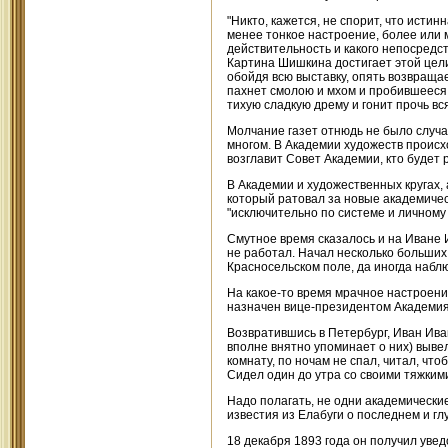
"Никто, кажется, не спорит, что исти
менее тонкое настроение, более или 
действительность и какого непосредст
Картина Шишкина достигает этой цели
обойдя всю выставку, опять возвращаеш
пахнет смолою и мхом и пробившееся с
тихую сладкую дрему и гонит прочь вс
Молчание газет отнюдь не было случ
многом. В Академии художеств происх
возглавит Совет Академии, кто будет 
В Академии и художественных кругах, 
который ратовал за новые академичес
"исключительно по системе и личном
Смутное время сказалось и на Иване 
не работал. Начал несколько больших 
Красносельском поле, да иногда набл
На какое-то время мрачное настроение
назначен вице-президентом Академия
Возвратившись в Петербург, Иван Ива
вполне внятно упоминает о них) вывел
комнату, по ночам не спал, читал, что
Сидел один до утра со своими тяжким
Надо полагать, не одни академически
известия из Елабуги о последнем и г
18 декабря 1893 года он получил уве