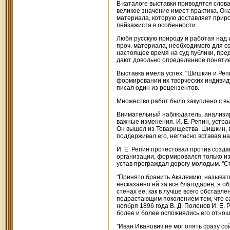
В каталоге выставки приводятся слова
великое значение имеет практика. Он
материала, которую доставляет приро
пейзажиста в особенности.
Любя русскую природу и работая над и
проч. материала, необходимого для с
настоящее время на суд публики, пре
дают довольно определенное понятие 
Выставка имела успех. "Шишкин и Реп
формировании их творческих индивидуа
писал один из рецензентов.
Множество работ было закуплено с в
Внимательный наблюдатель, анализиру
важные изменения. И. Е. Репин, устр
Он вышел из Товарищества. Шишкин, в
поддерживал его, негласно вставая на
И. Е. Репин протестовал против созд
организации, формировался только из
устав преграждал дорогу молодым. "Ст
"Принято бранить Академию, называть
несказанно ей за все благодарен, я 
стенах ее, как в лучше всего обставл
подрастающим поколением тем, что са
ноября 1896 года В. Д. Поленов И. Е.
более и более осложнялись его отно
"Иван Иванович не мог опять сразу со