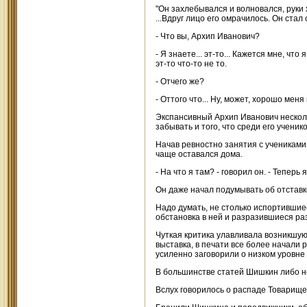
"Он захлебывался и волновался, руки 
...Вдруг лицо его омрачилось. Он стал
- Что вы, Архип Иванович?
- Я знаете... эт-то... Кажется мне, чт
эт-то что-то не то.
- Отчего же?
- Оттого что... Ну, может, хорошо меня
Экспансивный Архип Иванович несколь
забывать и того, что среди его учени
Начав ревностно занятия с учениками
чаще оставался дома.
- На что я там? - говорил он. - Теперь
Он даже начал подумывать об отставке,
Надо думать, не столько испортившие
обстановка в ней и разразившиеся ра
Чуткая критика улавливала возникшую
выставка, в печати все более начали 
усиленно заговорили о низком уровне
В большинстве статей Шишкин либо не
Вслух говорилось о распаде Товарищес