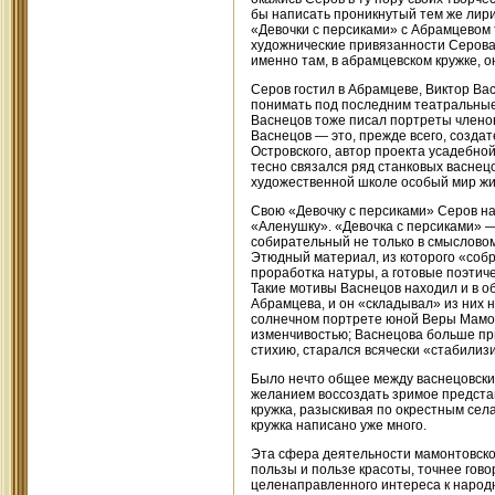
бы написать проникнутый тем же лири
«Девочки с персиками» с Абрамцевом 
художнические привязанности Серова 
именно там, в абрамцевском кружке, 
Серов гостил в Абрамцеве, Виктор Ва
понимать под последним театральные 
Васнецов тоже писал портреты членов
Васнецов — это, прежде всего, созда
Островского, автор проекта усадебной
тесно связался ряд станковых васнец
художественной школе особый мир жи
Свою «Девочку с персиками» Серов на
«Аленушку». «Девочка с персиками» 
собирательный не только в смысловом
Этюдный материал, из которого «соб
проработка натуры, а готовые поэтич
Такие мотивы Васнецов находил и в об
Абрамцева, и он «складывал» из них н
солнечном портрете юной Веры Мамон
изменчивостью; Васнецова больше прив
стихию, старался всячески «стабилиз
Было нечто общее между васнецовски
желанием воссоздать зримое представ
кружка, разыскивая по окрестным сел
кружка написано уже много.
Эта сфера деятельности мамонтовског
пользы и пользе красоты, точнее гово
целенаправленного интереса к народн