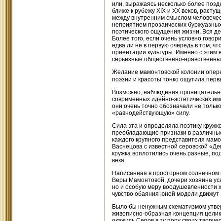
или, выражаясь несколько более поз
ближе к рубежу XIX и XX веков, раст
между внутренним смыслом человечес
неприятием прозаических буржуазных 
поэтического ощущения жизни. Вся д
Более того, если очень условно говор
едва ли не в первую очередь в том, ч
ориентации культуры. Именно с этим
серьезные общественно-нравственные
Желание мамонтовской колонии оперет
поэзии и красоты тонко ощутила пер
Возможно, наблюдения проницательно
современных идейно-эстетических имп
они очень точно обозначали не только
«равнодействующую» силу.
Сила эта и определяла поэтику кружк
преобладающие признаки в различные
каждого крупного представителя мамо
Васнецова с известной серовской «Дев
кружка воплотились очень разные, по
века.
Написанная в просторном солнечном 
Веры Мамонтовой, дочери хозяина уса
но и особую меру воодушевленности х
чувство обаяния юной модели движут 
Было бы ненужным схематизмом утверж
живописно-образная концепция целик
окажись Серов в ту пору своих творче