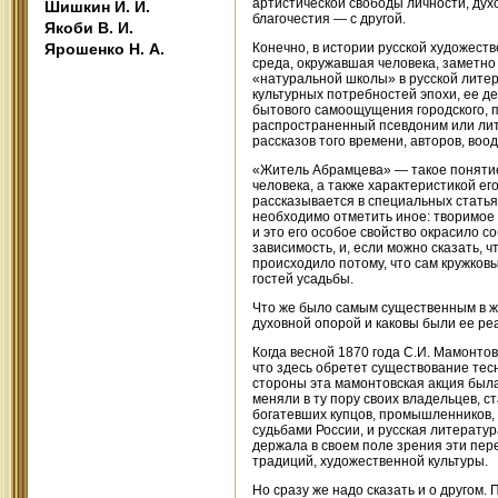
артистической свободы личности, дух
Шишкин И. И.
благочестия — с другой.
Якоби В. И.
Ярошенко Н. А.
Конечно, в истории русской художеств
среда, окружавшая человека, заметно
«натуральной школы» в русской литер
культурных потребностей эпохи, ее д
бытового самоощущения городского, п
распространенный псевдоним или лит
рассказов того времени, авторов, в
«Житель Абрамцева» — такое понятие
человека, а также характеристикой ег
рассказывается в специальных статья
необходимо отметить иное: творимое 
и это его особое свойство окрасило с
зависимость, и, если можно сказать, 
происходило потому, что сам кружков
гостей усадьбы.
Что же было самым существенным в 
духовной опорой и каковы были ее р
Когда весной 1870 года С.И. Мамонтов
что здесь обретет существование тес
стороны эта мамонтовская акция была
меняли в ту пору своих владельцев, 
богатевших купцов, промышленников, 
судьбами России, и русская литерату
держала в своем поле зрения эти пер
традиций, художественной культуры.
Но сразу же надо сказать и о другом