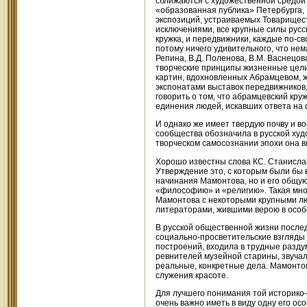
сближаются с художественной средой 
«образованная публика» Петербурга,
экспозиций, устраиваемых Товарищес
исключениями, все крупные силы русс
кружка, и передвижники, каждые по-с
потому ничего удивительного, что не
Репина, В.Д. Поленова, В.М. Васнецов
творческие принципы жизненные цели
картин, вдохновленных Абрамцевом, ж
экспонатами выставок передвижников,
говорить о том, что абрамцевский кр
единения людей, искавших ответа на 
И однако же имеет твердую почву и в
сообщества обозначила в русской худ
творческом самосознании эпохи она в
Хорошо известны слова КС. Станислав
Утверждение это, с которым были бы 
начинания Мамонтова, но и его общую
«философию» и «религию». Такая мног
Мамонтова с некоторыми крупными л
литераторами, жившими верою в особо
В русской общественной жизни послед
социально-просветительские взгляды
построений, входила в трудные разд
ревнителей музейной старины, звучал
реальные, конкретные дела. Мамонтов
служения красоте.
Для лучшего понимания той историко-
очень важно иметь в виду одну его ос