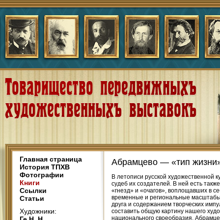
Главная страница
Абрамцево — «тип жизни»
История ТПХВ
Фотографии
В летописи русской художественной к
Книги
судеб их создателей. В ней есть такж
Ссылки
«гнезд» и «очагов», воплощавших в с
временные и региональные масштабы и
Статьи
друга и содержанием творческих импу
Художники:
составить общую картину нашего худо
национального своеобразия. Абрамцев
Ге Н. Н.