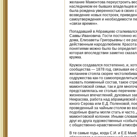
желание Мамонтова переустроить весь
наследником ее бывших владельцев и 
была рождена уверенностью в своих с
возведение новых построек, приведени
самоутверждения и необходимости пе
«связи времен».
Попадавший в Абрамцево сталкивался
Саввы Ивановича. Гости постоянно ис
дома, Елизаветы Григорьевны с ее ра
действенным народолюбием. Красота 
понятиями можно было бы определить
которая впоследствии заметно сказал
кружка.
Кружок создавался постепенно, и, хо
сообщества — 1878 год, связывая ее 
желанием стояла скорее честолюбива
содружества как-то самоопределиться
назвать поименный состав, такое стре
мамонтовской семьи, так и для многоч
представлялась не столько перечнем 
жизненных впечатлений, духовных за
Некрасова, работа над абрамцевской 
юного Серова или Е.Д. Поленовой, пое
проведенный за чайным столом во вз
подобные факты могли стать и часто,
мамонтовской колонии. Иными словами
друг из друга художественных «событ
с общественно-нравственной атмосфе
В те самые годы, когда С.И. и Е.Е Мам