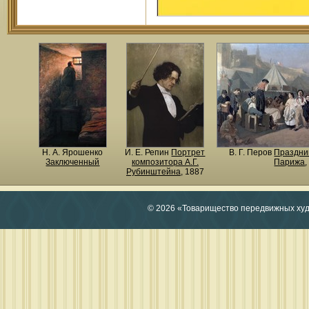
Н. A. Ярошенко
И. Е. Репин
Портрет
В. Г. Перов
Праздник
Заключенный
композитора А.Г.
Парижа
Рубинштейна
, 1887
© 2026 «Товарищество передвижных ху