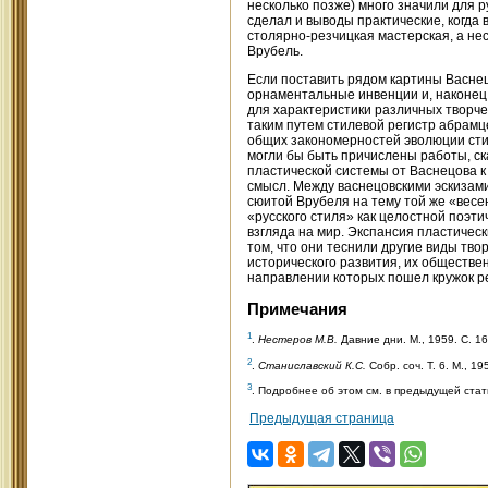
несколько позже) много значили для р
сделал и выводы практические, когда 
столярно-резчицкая мастерская, а нес
Врубель.
Если поставить рядом картины Васнец
орнаментальные инвенции и, наконец,
для характеристики различных творче
таким путем стилевой регистр абрамц
общих закономерностей эволюции сти
могли бы быть причислены работы, ск
пластической системы от Васнецова к
смысл. Между васнецовскими эскизами
сюитой Врубеля на тему той же «весе
«русского стиля» как целостной поэ
взгляда на мир. Экспансия пластичес
том, что они теснили другие виды твор
исторического развития, их обществе
направлении которых пошел кружок ре
Примечания
1
.
Нестеров М.В.
Давние дни. М., 1959. С. 16
2
.
Станиславский К.С.
Собр. соч. Т. 6. М., 19
3
. Подробнее об этом см. в предыдущей стат
Предыдущая страница