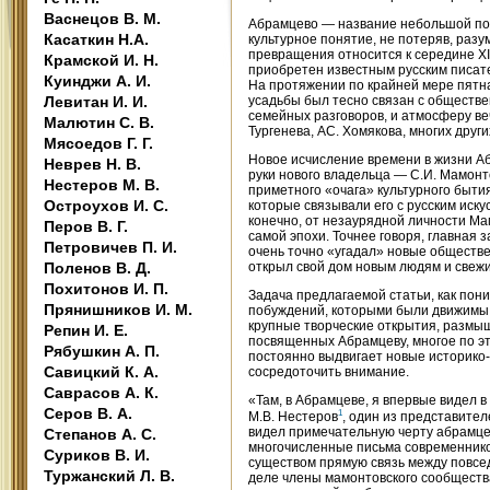
Васнецов В. М.
Абрамцево — название небольшой под
Касаткин Н.А.
культурное понятие, не потеряв, разу
превращения относится к середине XI
Крамской И. Н.
приобретен известным русским писате
Куинджи А. И.
На протяжении по крайней мере пятнад
Левитан И. И.
усадьбы был тесно связан с обществ
семейных разговоров, и атмосферу веч
Малютин С. В.
Тургенева, АС. Хомякова, многих друг
Мясоедов Г. Г.
Новое исчисление времени в жизни Аб
Неврев Н. В.
руки нового владельца — С.И. Мамонт
Нестеров М. В.
приметного «очага» культурного быти
Остроухов И. С.
которые связывали его с русским иск
конечно, от незаурядной личности Мам
Перов В. Г.
самой эпохи. Точнее говоря, главная 
Петровичев П. И.
очень точно «угадал» новые обществе
Поленов В. Д.
открыл свой дом новым людям и свеж
Похитонов И. П.
Задача предлагаемой статьи, как пони
Прянишников И. М.
побуждений, которыми были движимы 
крупные творческие открытия, размыш
Репин И. Е.
посвященных Абрамцеву, многое по эт
Рябушкин А. П.
постоянно выдвигает новые историко-
Савицкий К. А.
сосредоточить внимание.
Саврасов А. К.
«Там, в Абрамцеве, я впервые видел 
Серов В. А.
1
М.В. Нестеров
, один из представите
видел примечательную черту абрамцев
Степанов А. С.
многочисленные письма современников
Суриков В. И.
существом прямую связь между повсед
Туржанский Л. В.
деле члены мамонтовского сообщества.