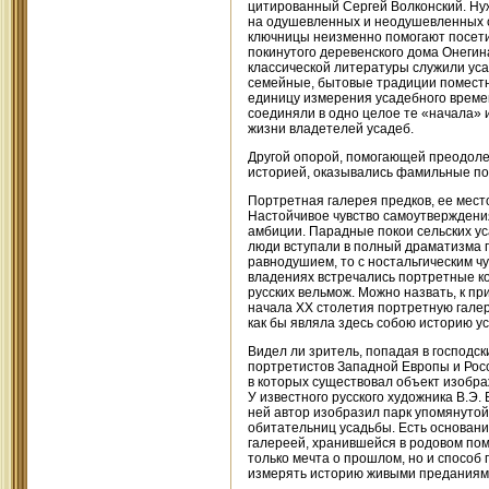
цитированный Сергей Волконский. Ну
на одушевленных и неодушевленных с
ключницы неизменно помогают посети
покинутого деревенского дома Онегин
классической литературы служили уса
семейные, бытовые традиции поместны
единицу измерения усадебного времен
соединяли в одно целое те «начала» 
жизни владетелей усадеб.
Другой опорой, помогающей преодоле
историей, оказывались фамильные по
Портретная галерея предков, ее мест
Настойчивое чувство самоутверждени
амбиции. Парадные покои сельских у
люди вступали в полный драматизма п
равнодушием, то с ностальгическим чу
владениях встречались портретные к
русских вельмож. Можно назвать, к п
начала XX столетия портретную гале
как бы являла здесь собою историю ус
Видел ли зритель, попадая в господс
портретистов Западной Европы и Росс
в которых существовал объект изображ
У известного русского художника В.Э
ней автор изобразил парк упомянуто
обитательниц усадьбы. Есть основани
галереей, хранившейся в родовом по
только мечта о прошлом, но и способ
измерять историю живыми преданиям