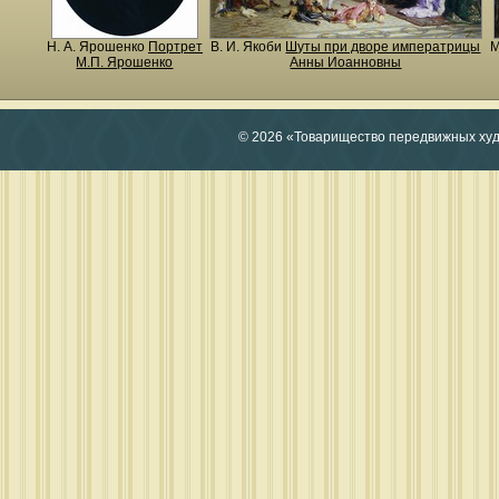
Н. A. Ярошенко
Портрет
В. И. Якоби
Шуты при дворе императрицы
М
М.П. Ярошенко
Анны Иоанновны
© 2026 «Товарищество передвижных ху