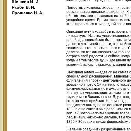
классицизмов — «усадебного» и «город
Шишкин И. И.
Якоби В. И.
Поместные хозяева, их родня и гости, 
роскошных загородных резиденциях) ж
Ярошенко Н. А.
обстоятельство заставляло их особен
усадебное время. Время становилось 
кто отправлялся в очередной раз в по
Описание пути в усадьбу и встречи с
литературы. Из этих многочисленных
преобладающим было бы нескрываемое 
давно, в лета моей юности, в лета б
вспоминает гоголевские слова князь С
детстве, во всяком возрасте мне было
острота этой радости. И сейчас, когда
когда и в том уголке души, где цвели 
вспоминать, как подъезжал к милой н
Въездная аллея — едва ли не самая с
специальной расшифровки. Миновав бе
флигелей или портик центрального до
временной поток. Он начинал отождес
физическому развитию и духовному опы
«я», путь к мировосприятию частного 
ездили мы в Васильевское. Я, уезжая,
сколько меня прибыло. Но я мог в де
предметам наглядно показывали разни
1823 я еще совсем был ребенком, со м
векшей, которые жили в чулане возле 
лес, в чащу, как можно дальше, там ло
1829 и 30 годах я писал философску
Желание соединить разрозненные впе