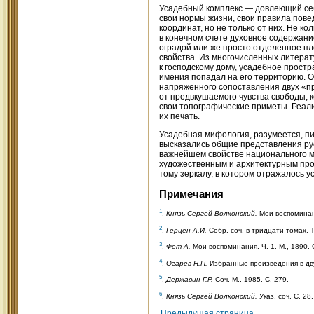
Усадебный комплекс — довлеющий себ
свои нормы жизни, свои правила пове
координат, но не только от них. Не 
в конечном счете духовное содержани
оградой или же просто отделенное пл
свойства. Из многочисленных литера
к господскому дому, усадебное простр
имения попадал на его территорию. О
напряженного сопоставления двух «п
от предвкушаемого чувства свободы, к
свои топографические приметы. Реали
их печать.
Усадебная мифология, разумеется, пи
высказались общие представления русс
важнейшем свойстве национального м
художественным и архитектурным проб
тому зеркалу, в котором отражалось у
Примечания
1
.
Князь Сергей Волконский.
Мои воспоминани
2
.
Герцен А.И.
Собр. соч. в тридцати томах. Т. 
3
.
Фет А.
Мои воспоминания. Ч. 1. М., 1890. С
4
.
Огарев Н.П.
Избранные произведения в двух 
5
.
Державин Г.Р.
Соч. М., 1985. С. 279.
6
.
Князь Сергей Волконский.
Указ. соч. С. 28.
Предыдущая страница