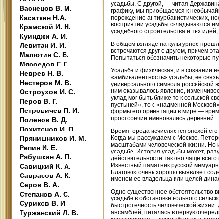
усадьбы. С другой, — читая Державин
Васнецов В. М.
графику, мы приобщаемся к необычайн
Касаткин Н.А.
порождение антиурбанистических, нос
восприятии усадьбы складываются им
Крамской И. Н.
усадебного строительства и тех идей,
Куинджи А. И.
В общем взгляде на культурное прошл
Левитан И. И.
встречаются друг с другом, причем эт
Малютин С. В.
Попытаться обозначить некоторые пун
Мясоедов Г. Г.
Усадьба и физическая, и в сознании е
Неврев Н. В.
«амбивалентность» усадьбы, ее связ
Нестеров М. В.
универсального символа российской жи
ним оказывалось явление, изменчивое 
Остроухов И. С.
уклад мог быть ближе то к сельской с
Перов В. Г.
пустыней», то с «надменной Москвой»
Петровичев П. И.
формы его ориентации в мире — время 
просторечии именовались деревней.
Поленов В. Д.
Похитонов И. П.
Время города исчисляется эпохой его 
Прянишников И. М.
Когда мы рассуждаем о Москве, Петер
масштабами человеческой жизни. Но 
Репин И. Е.
усадьбе. История усадьбы может, раз
Рябушкин А. П.
действительности так оно чаще всего
Известный памятник русской мемуарно
Савицкий К. А.
Благово» очень хорошо выявляет соде
Саврасов А. К.
именем ее владельца или целой дина
Серов В. А.
Одно существенное обстоятельство вн
Степанов А. С.
усадьбе в обстановке вольного сельс
Суриков В. И.
быстротечность человеческой жизни. 
Туржанский Л. В.
ансамблей, питалась в первую очеред