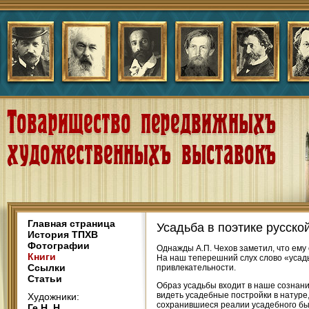
Главная страница
Усадьба в поэтике русско
История ТПХВ
Фотографии
Однажды А.П. Чехов заметил, что ему
Книги
На наш теперешний слух слово «усадь
Ссылки
привлекательности.
Статьи
Образ усадьбы входит в наше сознание
видеть усадебные постройки в натуре
Художники:
сохранившиеся реалии усадебного быт
Ге Н. Н.