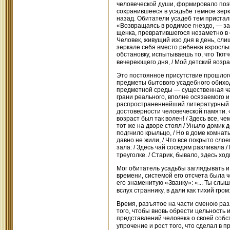
человеческой души, формировало поэт
сохранившееся в усадьбе темное зерк
назад. Обитатели усадеб тем приста
«Возвращаясь в родимое гнездо, — за
щенка, превратившегося незаметно в 
Человек, живущий изо дня в день, сли
зеркале себя вместо ребенка взрослым
обстановку, испытываешь то, что Тютче
вечереющего дня, / Мой детский возра
Это постоянное присутствие прошлог
предметы бытового усадебного обиход
предметной среды — существенная ча
грани реального, вполне осязаемого 
распространеннейший литературный м
достоверности человеческой памяти. 
возраст был так волен! / Здесь все, че
тот же на дворе стоял / Уныло домик 
подгнило крыльцо, / Но в доме комнаты 
давно не жили, / Что все покрыто слое
зала: / Здесь чай соседям разливала./
треуголке. / Старик, бывало, здесь ход
Мог обитатель усадьбы заглядывать и 
времени, системой его отсчета была ч
его знаменитую «Званку»: «... Ты слы
вслух страннику, в дали как тихий гром
Время, разъятое на части сменою ра
того, чтобы вновь обрести цельность 
представлений человека о своей собс
упрочение и рост того, что сделал в