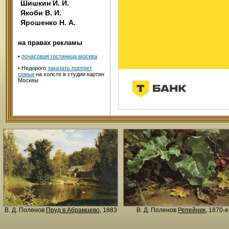
Шишкин И. И.
Якоби В. И.
Ярошенко Н. А.
на правах рекламы
•
почасовая гостиница москва
• Недорого
заказать портрет
семьи
на холсте в студии картин
Москвы
В. Д. Поленов
Пруд в Абрамцево
, 1883
В. Д. Поленов
Репейник
, 1870-е