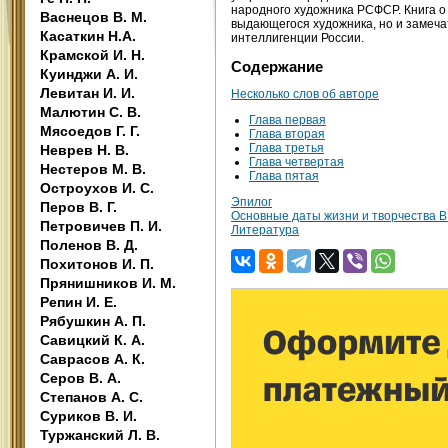
народного художника РСФСР. Книга о 
Васнецов В. М.
выдающегося художника, но и замеча
Касаткин Н.А.
интеллигенции России.
Крамской И. Н.
Содержание
Куинджи А. И.
Левитан И. И.
Несколько слов об авторе
Малютин С. В.
Глава первая
Мясоедов Г. Г.
Глава вторая
Глава третья
Неврев Н. В.
Глава четвертая
Нестеров М. В.
Глава пятая
Остроухов И. С.
Эпилог
Перов В. Г.
Основные даты жизни и творчества В
Петровичев П. И.
Литература
Поленов В. Д.
Похитонов И. П.
Прянишников И. М.
Репин И. Е.
Рябушкин А. П.
Савицкий К. А.
Саврасов А. К.
Серов В. А.
Степанов А. С.
Суриков В. И.
Туржанский Л. В.