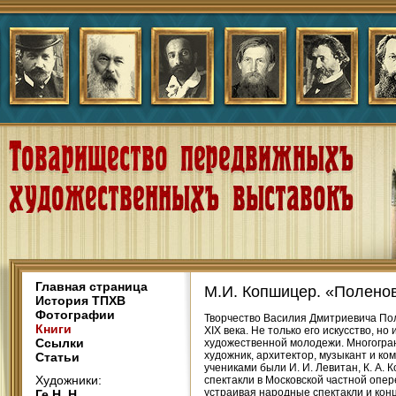
Главная страница
М.И. Копшицер. «Полено
История ТПХВ
Фотографии
Творчество Василия Дмитриевича Пол
Книги
XIX века. Не только его искусство, 
Ссылки
художественной молодежи. Многогран
художник, архитектор, музыкант и к
Статьи
учениками были И. И. Левитан, К. А. К
Художники:
спектакли в Московской частной опе
устраивая народные спектакли и конц
Ге Н. Н.