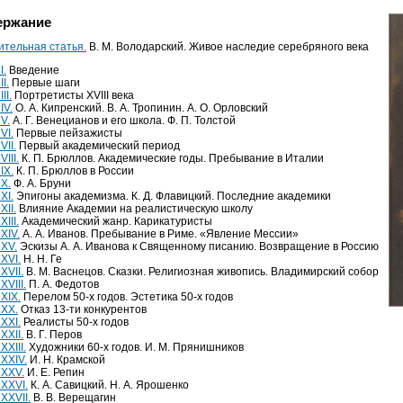
ержание
ительная статья.
В. М. Володарский. Живое наследие серебряного века
I.
Введение
I.
Первые шаги
II.
Портретисты XVIII века
IV.
О. А. Кипренский. В. А. Тропинин. А. О. Орловский
V.
А. Г. Венецианов и его школа. Ф. П. Толстой
VI.
Первые пейзажисты
VII.
Первый академический период
VIII.
К. П. Брюллов. Академические годы. Пребывание в Италии
IX.
К. П. Брюллов в России
 X.
Ф. А. Бруни
XI.
Эпигоны академизма. К. Д. Флавицкий. Последние академики
XII.
Влияние Академии на реалистическую школу
XIII.
Академический жанр. Карикатуристы
XIV.
А. А. Иванов. Пребывание в Риме. «Явление Мессии»
 XV.
Эскизы А. А. Иванова к Священному писанию. Возвращение в Россию
XVI.
Н. Н. Ге
XVII.
В. М. Васнецов. Сказки. Религиозная живопись. Владимирский собор
XVIII.
П. А. Федотов
XIX.
Перелом 50-х годов. Эстетика 50-х годов
 XX.
Отказ 13-ти конкурентов
XXI.
Реалисты 50-х годов
XXII.
В. Г. Перов
XXIII.
Художники 60-х годов. И. М. Прянишников
 XXIV.
И. Н. Крамской
 XXV.
И. Е. Репин
 XXVI.
К. А. Савицкий. Н. А. Ярошенко
XXVII.
В. В. Верещагин