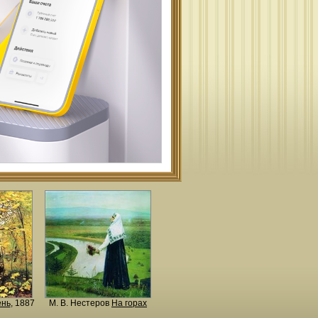
ень
, 1887
М. В. Нестеров
На горах