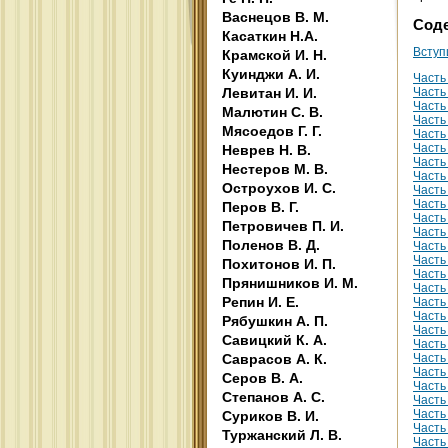
Васнецов В. М.
Сод
Касаткин Н.А.
Вступ
Крамской И. Н.
Куинджи А. И.
Часть 
Часть I
Левитан И. И.
Часть I
Малютин С. В.
Часть 
Мясоедов Г. Г.
Часть 
Часть 
Неврев Н. В.
Часть 
Нестеров М. В.
Часть 
Остроухов И. С.
Часть 
Часть
Перов В. Г.
Часть 
Петровичев П. И.
Часть 
Поленов В. Д.
Часть 
Часть 
Похитонов И. П.
Часть
Прянишников И. М.
Часть 
Репин И. Е.
Часть 
Часть 
Рябушкин А. П.
Часть 
Савицкий К. А.
Часть
Часть 
Саврасов А. К.
Часть 
Серов В. А.
Часть 
Степанов А. С.
Часть
Часть
Суриков В. И.
Часть
Туржанский Л. В.
Часть 