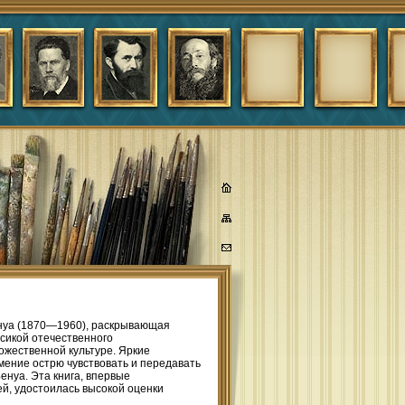
енуа (1870—1960), раскрывающая
ссикой отечественного
ожественной культуре. Яркие
мение острю чувствовать и передавать
енуа. Эта книга, впервые
ей, удостоилась высокой оценки