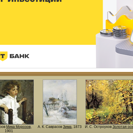
еров
Мика Морозов
,
А. К. Саврасов
Зима
, 1873
И. С. Остроухов
Золотая ос
1901