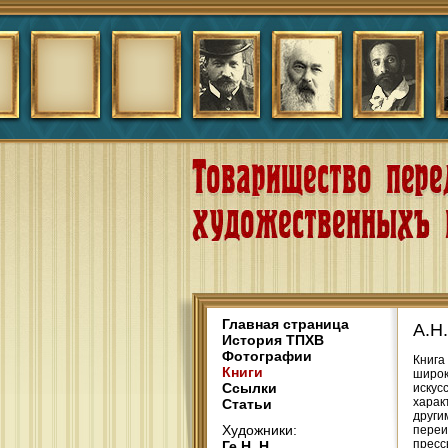
Главная страница
А.Н
История ТПХВ
Фотографии
Книга
Книги
широк
Ссылки
искус
харак
Статьи
други
Художники:
переи
пресс
Ге Н. Н.