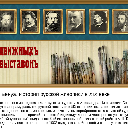
. Бенуа. История русской живописи в XIX веке
 известного исследователя искусства, художника Александра Николаевича Б
ую панораму развития русской живописи в XIX столетии, стала не только кла
ствоведения, но и замечательным памятником серебряного века в русской худ
теристики неповторимой творческой индивидуальности мастеров искусства, у
м "тайну красоты" придают особый интерес живой, талантливой работе А. Н. Б
зданная у нас в стране после 1902 года, вызвала большой интерес у читател
ы.