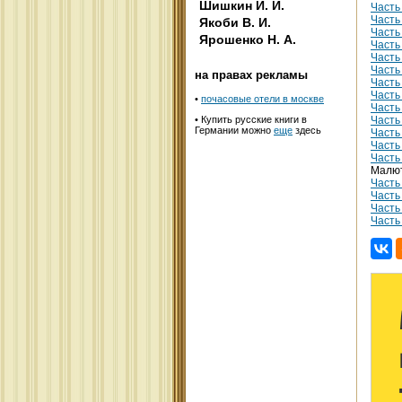
Шишкин И. И.
Часть 
Часть
Якоби В. И.
Часть
Ярошенко Н. А.
Часть
Часть 
Часть 
на правах рекламы
Часть
Часть
•
почасовые отели в москве
Часть
• Купить русские книги в
Часть
Германии можно
еще
здесь
Часть 
Часть
Часть
Малю
Часть 
Часть 
Часть 
Часть 