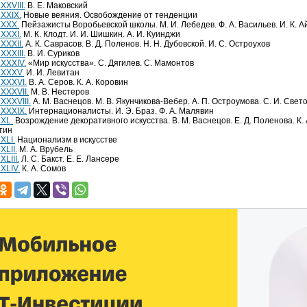
XXVIII.
В. Е. Маковский
 XXIX.
Новые веяния. Освобождение от тенденции
 XXX.
Пейзажисты Воробьевской школы. М. И. Лебедев. Ф. А. Васильев. И. К. А
 XXXI.
М. К. Клодт. И. И. Шишкин. А. И. Куинджи
XXXII.
А. К. Саврасов. В. Д. Поленов. Н. Н. Дубовской. И. С. Остроухов
XXXIII.
В. И. Суриков
 XXXIV.
«Мир искусства». С. Дягилев. С. Мамонтов
 XXXV.
И. И. Левитан
 XXXVI.
В. А. Серов. К. А. Коровин
 XXXVII.
М. В. Нестеров
XXXVIII.
А. М. Васнецов. М. В. Якунчикова-Вебер. А. П. Остроумова. С. И. Свет
 XXXIX.
Интернационалисты. И. Э. Браз. Ф. А. Малявин
 XL.
Возрождение декоративного искусства. В. М. Васнецов. Е. Д. Поленова. К. А
тин
XLI.
Национализм в искусстве
XLII.
М. А. Врубель
XLIII.
Л. С. Бакст. Е. Е. Лансере
XLIV.
К. А. Сомов