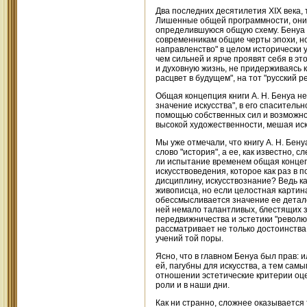
Два последних десятилетия XIX века,
Лишенные общей программности, они 
определившуюся общую схему. Бенуа п
современникам общие черты эпохи, но
направленство" в целом исторически у
чем сильней и ярче проявят себя в эт
и духовную жизнь, не придерживаясь к
расцвет в будущем", на тот "русский 
Общая концепция книги А. Н. Бенуа н
значение искусства", в его спасител
помощью собственных сил и возможнос
высокой художественности, мешая иск
Мы уже отмечали, что книгу А. Н. Бен
слово "история", а ее, как известно,
ли испытание временем общая концеп
искусствоведения, которое как раз в 
дисциплину, искусствознание? Ведь к
живописца, но если целостная картин
обессмысливается значение ее деталей
ней немало талантливых, блестящих з
передвижничества и эстетики "револю
рассматривает не только достоинства,
учений той поры.
Ясно, что в главном Бенуа был прав: 
ей, пагубны для искусства, а тем сам
отношении эстетические критерии оцен
роли и в наши дни.
Как ни странно, сложнее оказывается 