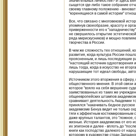
значительных личностей? И здесь Бену
сыщется где-либо такое собрание отч
своему главному положению - виноваты
"коренящиеся в самой истории" отнош
Все, что связано с многовековой ист
упомянув своеобразие, красоту и орга
приверженности его к "западничеству"
не свершилось открытие эстетической 
ряда мирискусников) и мощно повлияе
творчества в России.
В чем же сложность тех отношений, к
развития, когда культура России пош
проясненным, и лишь последующие раз
"настоящий источник одухотворения и
лишь тогда, когда в искусство не вто
нарушающие тот идеал свободы, автон
Источником этого вторжения в сферу, 
общественного мнения. В этой связи 
которое "взяло на себя вершение суд
заимствованных из таких же учрежден
общеевропейских штампов академизма 
сравнивает деятельность Академии то
принялся "накачивать бедное русское 
академизме Бенуа видит не только ох
тяги к эффектным костюмированным 
даже крупных талантов, это "ложное,
жизнью. История академизма от его ис
их эпигонов и далее - вплоть до "посл
книги как господство далекого от нар
которому в художестве стран Западно