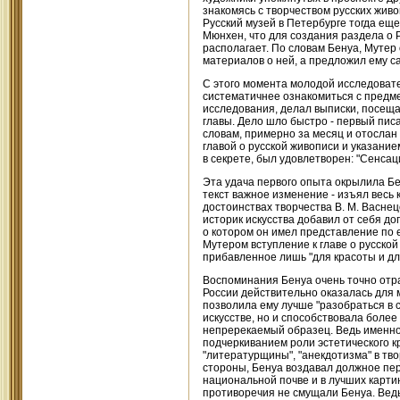
знакомясь с творчеством русских жив
Русский музей в Петербурге тогда ещ
Мюнхен, что для создания раздела о Р
располагает. По словам Бенуа, Мутер 
материалов о ней, а предложил ему с
С этого момента молодой исследовате
систематичнее ознакомиться с предме
исследования, делал выписки, посеща
главы. Дело шло быстро - первый писа
словам, примерно за месяц и отослан
главой о русской живописи и указание
в секрете, был удовлетворен: "Сенсац
Эта удача первого опыта окрылила Бену
текст важное изменение - изъял весь 
достоинствах творчества В. М. Васнецо
историк искусства добавил от себя до
о котором он имел представление по
Мутером вступление к главе о русско
прибавленное лишь "для красоты и дл
Воспоминания Бенуа очень точно отраж
России действительно оказалась для м
позволила ему лучше "разобраться в 
искусстве, но и способствовала более
непререкаемый образец. Ведь именно
подчеркиванием роли эстетического к
"литературщины", "анекдотизма" в тво
стороны, Бенуа воздавал должное пер
национальной почве и в лучших картин
противоречия не смущали Бенуа. Ведь