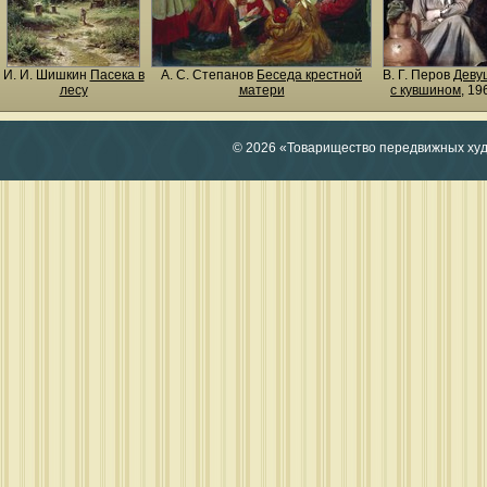
И. И. Шишкин
Пасека в
А. С. Степанов
Беседа крестной
В. Г. Перов
Деву
лесу
матери
с кувшином
, 19
© 2026 «Товарищество передвижных ху