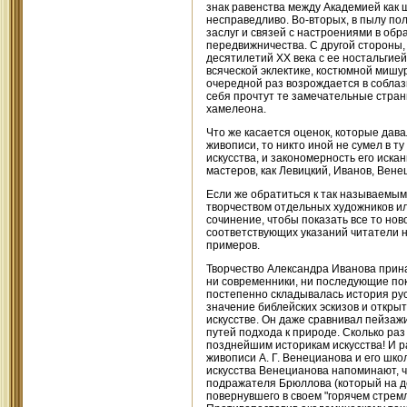
знак равенства между Академией как 
несправедливо. Во-вторых, в пылу по
заслуг и связей с настроениями в об
передвижничества. С другой стороны,
десятилетий XX века с ее ностальгией
всяческой эклектике, костюмной мишур
очередной раз возрождается в соблаз
себя прочтут те замечательные стран
хамелеона.
Что же касается оценок, которые дав
живописи, то никто иной не сумел в 
искусства, и закономерность его иска
мастеров, как Левицкий, Иванов, Вене
Если же обратиться к так называемым
творчеством отдельных художников и
сочинение, чтобы показать все то нов
соответствующих указаний читатели на
примеров.
Творчество Александра Иванова прина
ни современники, ни последующие по
постепенно складывалась история рус
значение библейских эскизов и откры
искусстве. Он даже сравнивал пейзаж
путей подхода к природе. Сколько ра
позднейшим историкам искусства! И р
живописи А. Г. Венецианова и его шк
искусства Венецианова напоминают, чт
подражателя Брюллова (который на де
повернувшего в своем "горячем стрем