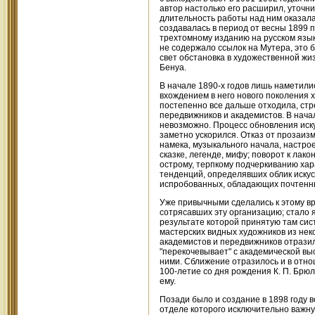
автор настолько его расширил, уточни
длительность работы над ним оказалас
создавалась в период от весны 1899 п
трехтомному изданию на русском язык
не содержало ссылок на Мутера, это б
свет обстановка в художественной жи
Бенуа.
В начале 1890-х годов лишь наметилис
вхождением в него нового поколения 
постепенно все дальше отходила, стр
передвижников и академистов. В нача
невозможно. Процесс обновления иску
заметно ускорился. Отказ от прозаизм
намека, музыкального начала, настр
сказке, легенде, мифу; поворот к лак
острому, терпкому подчеркиванию хар
тенденций, определявших облик искус
испробованных, обладающих почтенн
Уже привычными сделались к этому в
сотрясавших эту организацию; стало я
результате которой принятую там сис
мастерских видных художников из не
академистов и передвижников отразило
"перекочевывает" с академической вы
ними. Сближение отразилось и в отно
100-летие со дня рождения К. П. Брюл
ему.
Позади было и создание в 1898 году в
отделе которого исключительно важную