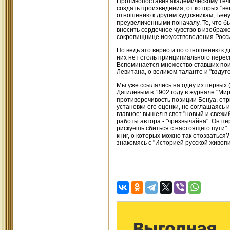
Противопоставив академическому тече
создать произведения, от которых "вее
отношению к другим художникам, Бенуа
преувеличенными поначалу. То, что б
вносить сердечное чувство в изображе
сокровищнице искусствоведения Росс
Но ведь это верно и по отношению к д
них нет столь принципиального перес
Вспоминается множество ставших поис
Левитана, о великом таланте и "вздут
Мы уже ссылались на одну из первых 
Дягилевым в 1902 году в журнале "Мир
противоречивость позиции Бенуа, отр
установки его оценки, не соглашаясь 
главное: вышел в свет "новый и свежи
работы автора - "чрезвычайна". Он пе
рискуешь сбиться с настоящего пути".
книг, о которых можно так отозваться
знакомясь с "Историей русской живопи