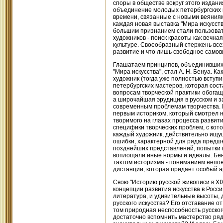
споры в обществе вокруг этого издан
объединение молодых петербургских и
времени, связанные с новыми веяниям
каждая новая выставка "Мира искусств
большим признанием стали пользоват
художников - поиск красоты как вечна
культуре. Своеобразный стержень всех
развитие и что лишь свободное самов
Глашатаем принципов, объединивших
"Мира искусства", стал А. Н. Бенуа. К
художник (тогда уже полностью вступив
петербургских мастеров, которая со
вопросам творческой практики обогащ
а широчайшая эрудиция в русском и 
современным проблемам творчества. Б
первым историком, который смотрел н
творимого на глазах процесса развит
специфики творческих проблем, с кот
каждый художник, действительно ищущ
ошибки, характерной для ряда предше
позднейших представлений, попытки 
воплощали иные нормы и идеалы. Бен
тактом историзма - пониманием непов
дистанции, которая придает особый а
Свою "Историю русской живописи в XI
концепции развития искусства в Росси
литература, и удивительные высоты, 
русского искусства? Его отставание 
том природная неспособность русского
достаточно вспомнить мастерство ряд