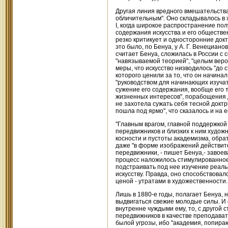
Другая линия вредного вмешательства 
обличительным". Оно складывалось в
I, когда широкое распространение пол
содержания искусства и его обществе
резко критикует и односторонние докт
это было, по Бенуа, у А. Г. Венециан
считает Бенуа, сложилась в России с 
"навязываемой теорией", "целым веро
меры, что искусство низводилось "до 
которого ценили за то, что он начинал
"руководством для начинающих изучат
сужение его содержания, вообще его т
жизненных интересов", порабощения 
не захотела сужать себя тесной доктр
пошла под ярмо", что сказалось и на 
"Главным врагом, главной поддержкой 
передвижников и близких к ним художн
косности и пустоты академизма, обрат
даже "в форме изображений действите
передвижники, - пишет Бенуа,- завоев
процесс наложилось стимулированное 
подстраивать под нее изучение реаль
искусству. Правда, оно способствовал
ценой - утратами в художественности.
Лишь в 1880-е годы, полагает Бенуа, 
выдвигаться свежие молодые силы. И 
внутренне чуждыми ему, то, с другой 
передвижников в качестве преподават
былой угрозы, ибо "академия, попира