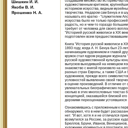
создавшим множество историко-бытов
Шишкин И. И.
художественным критиком, крупнейши
Якоби В. И.
историком искусства, видным музейны
Ярошенко Н. А.
творчества. Недаром сам Бенуа и в шу
называть его кратко - "служителем Ап
искусства было не только профессией
радость, но и чем-то гораздо большим
требует от человека для своего вопл
"Историей русской живописи в XIX век
подготовлен всем предшествовавшим о
Книга "История русской живописи в X
1893 году, когда А. Н. Бенуа был 23-
начинающим художником и главой друж
кружок стал ядром редакции журнала 
русской художественной культуры конц
выпусков выходившей на немецком язы
знакомство с книгой произвело на нег
разных стран Европы, а также США и 
художников, прежде всего символисто
условностей выявлению своей творче
в оценке произведений. В отличие от 
увлекательных биографических подро
сколько в этих многословных текстах 
концепцией, оказавшейся близкой его 
дерзкими переоценками устоявшихся 
Ознакомившись с приложенным к перво
обнаружил, что в нем будет рассказано
нет. "И вот, хотя я и не отличался п
возмутился за Россию, за русское худо
Брюллов, Бруни, Иванов, Венецианов,
художники упомянутых в проспекте др