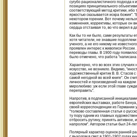
сугубо рационалистичного подхода к и
позициях принципиального объективиз
соответствующий метод критики, ибо то
яркостью сказывается искра божия". "В
некотором горении. Вот почему нельз
изменения, коррективы, которые он вн
сердца отстаивая то, во что верил в 
Как бы то ни было, сами результаты е
хотя читатели, не знавшие подоплеки 
ученого, а не его никому не известно
проявлен интерес к живописи России.
переводы главы. В 1900 году появилос
было отмечено, что работа "написана
Характерно, что во всех этих случаях
искусство, не возникло. Видимо, "ино
художественный критик В. В. Стасов с 
самой негодной во всей книге". Он сч
личностей и произведений на каждом 
миролюбиво: уж если этой главе сужде
переправить".
Напротив, в подписанной инициалами 
европейских выставках, работе Бенуа,
своей корреспонденции из Германии у
"толково составленная статья о русс
ту пору одним из главных художестве
отбросить рутину, принять активное, 
напролом". Автором статьи был 24-ле
Полярный характер оценок ранней раб
с выходом в свет в 1901-1902 годах кн