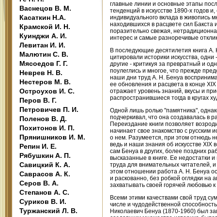
главные линии и основные этапы пос
Васнецов В. М.
тенденций в искусстве 1890-х годов 
Касаткин Н.А.
индивидуального вклада в живопись м
находившихся в расцвете сил Бакста и
Крамской И. Н.
поразительно свежая, нетрадиционная
Куинджи А. И.
интерес и самые разноречивые отклик
Левитан И. И.
В последующие десятилетия книга А. 
Малютин С. В.
цитировали историки искусства, одни 
Мясоедов Г. Г.
другие - критикуя за превратный и одн
поулеглись и многое, что прежде пред
Неврев Н. В.
наши дни труд А. Н. Бенуа воспринима
Нестеров М. В.
ее обновления и расцвета в конце XIX
Остроухов И. С.
отражает уровень знаний, вкусы и пр
распространившиеся тогда в кругах ху
Перов В. Г.
Петровичев П. И.
Одной лишь ролью "памятника", однако
подчеркивал, что она создавалась в ра
Поленов В. Д.
Переиздание книги позволяет возроди
Похитонов И. П.
начинает свое знакомство с русским и
Прянишников И. М.
о нем. Разумеется, при этом отнюдь н
ведь и наши знания об искусстве XIX
Репин И. Е.
сам Бенуа в других, более поздних ра
Рябушкин А. П.
высказанные в книге. Ее недостатки 
Савицкий К. А.
труда для внимательных читателей, и 
этом отношении работа А. Н. Бенуа о
Саврасов А. К.
и раскованно, без робкой оглядки на 
Серов В. А.
захватывать своей горячей любовью к и
Степанов А. С.
Всеми этими качествами свой труд су
Суриков В. И.
числе и чудодейственной способность
Туржанский Л. В.
Николаевич Бенуа (1870-1960) был за