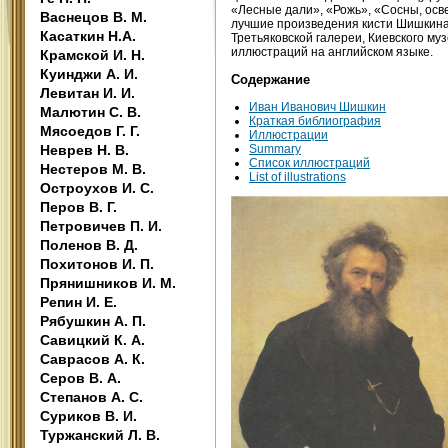
«Лесные дали», «Рожь», «Сосны, ос
Васнецов В. М.
лучшие произведения кисти Шишкина,
Касаткин Н.А.
Третьяковской галереи, Киевского муз
иллюстраций на английском языке.
Крамской И. Н.
Куинджи А. И.
Содержание
Левитан И. И.
Иван Иванович Шишкин
Малютин С. В.
Краткая библиография
Мясоедов Г. Г.
Иллюстрации
Неврев Н. В.
Summary
Список иллюстраций
Нестеров М. В.
List of illustrations
Остроухов И. С.
Перов В. Г.
Петровичев П. И.
Поленов В. Д.
Похитонов И. П.
Прянишников И. М.
Репин И. Е.
Рябушкин А. П.
Савицкий К. А.
Саврасов А. К.
Серов В. А.
Степанов А. С.
Суриков В. И.
Туржанский Л. В.