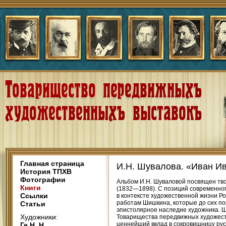
Главная страница
И.Н. Шувалова. «Иван И
История ТПХВ
Фотографии
Альбом И.Н. Шуваловой посвящен тв
Книги
(1832—1898). С позиций современног
Ссылки
в контексте художественной жизни Р
работам Шишкина, которые до сих по
Статьи
эпистолярное наследие художника. Ш
Художники:
Товарищества передвижных художеств
ценнейший вклад в сокровищницу рус
Ге Н. Н.