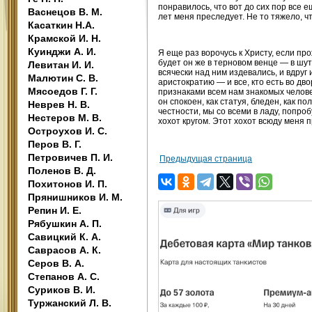
понравилось, что вот до сих пор все е
Васнецов В. М.
лет меня преследует. Не то тяжело, чт
Касаткин Н.А.
Крамской И. Н.
Куинджи А. И.
Я еще раз ворочусь к Христу, если пр
будет он же в терновом венце — в шу
Левитан И. И.
всячески над ним издевались, и вдруг
Малютин С. В.
аристократию — и все, кто есть во дво
Мясоедов Г. Г.
признаками всем нам знакомых человече
он спокоен, как статуя, бледен, как п
Неврев Н. В.
честности, мы со всеми в ладу, попро
Нестеров М. В.
хохот кругом. Этот хохот всюду меня п
Остроухов И. С.
Перов В. Г.
Петровичев П. И.
Предыдущая страница
Поленов В. Д.
Похитонов И. П.
Прянишников И. М.
Репин И. Е.
Рябушкин А. П.
Савицкий К. А.
Саврасов А. К.
Серов В. А.
Степанов А. С.
Суриков В. И.
Туржанский Л. В.