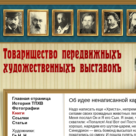
Главная страница
Об идее ненаписанной ка
История ТПХВ
Фотографии
Надо написать еще «Христа», непременн
Книги
силами своих громадных животных легк
Ссылки
Меня послал Он и Я его Сын. Я знаю, 
схватили: «Попался! Ага! Вот он! Пост
Статьи
хорошо, нарядим его шутом-царем, не
Художники:
Синедрион — весь бомонд высыпал на д
покатились со смеху. И пошла гулять 
Ге Н. Н.