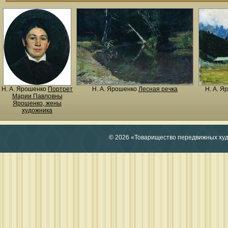
Н. A. Ярошенко
Портрет
Н. A. Ярошенко
Лесная речка
Н. A. Я
Марии Павловны
Ярошенко, жены
художника
© 2026 «Товарищество передвижных ху