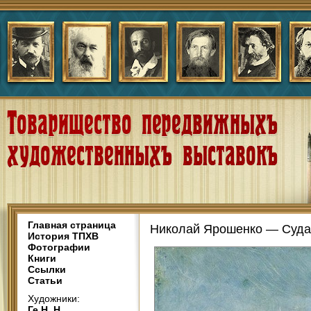
Главная страница
Николай Ярошенко — Судак
История ТПХВ
Фотографии
Книги
Ссылки
Статьи
Художники:
Ге Н. Н.