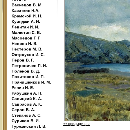
Васнецов В. М.
Касаткин Н.А.
Крамской И. Н.
Куинджи А. И.
Левитан И. И.
Малютин С. В.
Мясоедов Г. Г.
Неврев Н. В.
Нестеров М. В.
Остроухов И. С.
Перов В. Г.
Петровичев П. И.
Поленов В. Д.
Похитонов И. П.
Прянишников И. М.
Репин И. Е.
Рябушкин А. П.
Савицкий К. А.
Саврасов А. К.
Серов В. А.
Степанов А. С.
Суриков В. И.
<< предыдущая
Туржанский Л. В.