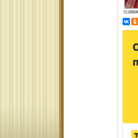
<< пре