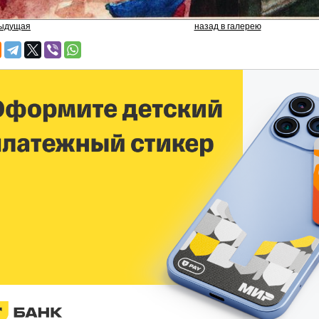
дыдущая
назад в галерею