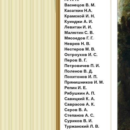
Васнецов В. М.
Касаткин Н.А.
Крамской И. Н.
Куинджи А. И.
Левитан И. И.
Малютин С. В.
Мясоедов Г. Г.
Неврев Н. В.
Нестеров М. В.
Остроухов И. С.
Перов В. Г.
Петровичев П. И.
Поленов В. Д.
Похитонов И. П.
Прянишников И. М.
Репин И. Е.
Рябушкин А. П.
Савицкий К. А.
Саврасов А. К.
Серов В. А.
Степанов А. С.
Суриков В. И.
Туржанский Л. В.