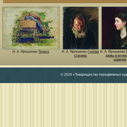
Н. A. Ярошенко
Телега
Н. A. Ярошенко
Голова
Н. A. Ярошенко
старика
дамы в круж
накидке
© 2026 «Товарищество передвижных ху