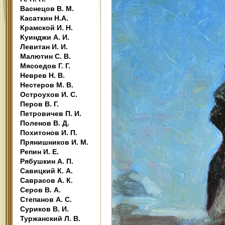
Васнецов В. М.
Касаткин Н.А.
Крамской И. Н.
Куинджи А. И.
Левитан И. И.
Малютин С. В.
Мясоедов Г. Г.
Неврев Н. В.
Нестеров М. В.
Остроухов И. С.
Перов В. Г.
Петровичев П. И.
Поленов В. Д.
Похитонов И. П.
Прянишников И. М.
Репин И. Е.
Рябушкин А. П.
Савицкий К. А.
Саврасов А. К.
Серов В. А.
Степанов А. С.
Суриков В. И.
Туржанский Л. В.