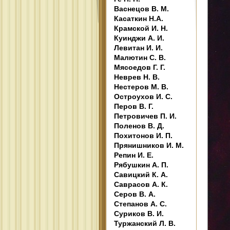
Васнецов В. М.
Касаткин Н.А.
Крамской И. Н.
Куинджи А. И.
Левитан И. И.
Малютин С. В.
Мясоедов Г. Г.
Неврев Н. В.
Нестеров М. В.
Остроухов И. С.
Перов В. Г.
Петровичев П. И.
Поленов В. Д.
Похитонов И. П.
Прянишников И. М.
Репин И. Е.
Рябушкин А. П.
Савицкий К. А.
Саврасов А. К.
Серов В. А.
Степанов А. С.
Суриков В. И.
Туржанский Л. В.