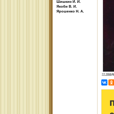
Шишкин И. И.
Якоби В. И.
Ярошенко Н. А.
<< пре