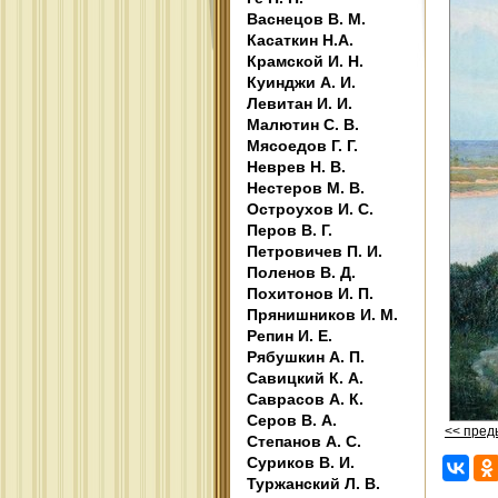
Васнецов В. М.
Касаткин Н.А.
Крамской И. Н.
Куинджи А. И.
Левитан И. И.
Малютин С. В.
Мясоедов Г. Г.
Неврев Н. В.
Нестеров М. В.
Остроухов И. С.
Перов В. Г.
Петровичев П. И.
Поленов В. Д.
Похитонов И. П.
Прянишников И. М.
Репин И. Е.
Рябушкин А. П.
Савицкий К. А.
Саврасов А. К.
Серов В. А.
<< пре
Степанов А. С.
Суриков В. И.
Туржанский Л. В.