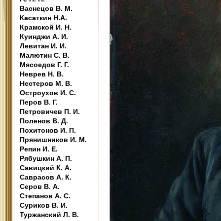
Васнецов В. М.
Касаткин Н.А.
Крамской И. Н.
Куинджи А. И.
Левитан И. И.
Малютин С. В.
Мясоедов Г. Г.
Неврев Н. В.
Нестеров М. В.
Остроухов И. С.
Перов В. Г.
Петровичев П. И.
Поленов В. Д.
Похитонов И. П.
Прянишников И. М.
Репин И. Е.
Рябушкин А. П.
Савицкий К. А.
Саврасов А. К.
Серов В. А.
Степанов А. С.
Суриков В. И.
Туржанский Л. В.