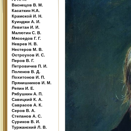
Васнецов В. М.
Касаткин Н.А.
Крамской И. Н.
Куинджи А. И.
Левитан И. И.
Малютин С. В.
Мясоедов Г. Г.
Неврев Н. В.
Нестеров М. В.
Остроухов И. С.
Перов В. Г.
Петровичев П. И.
Поленов В. Д.
Похитонов И. П.
Прянишников И. М.
Репин И. Е.
Рябушкин А. П.
Савицкий К. А.
Саврасов А. К.
Серов В. А.
Степанов А. С.
Суриков В. И.
Туржанский Л. В.