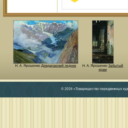
Н. A. Ярошенко
Девдаракский ледник
Н. A. Ярошенко
Забытый
храм
© 2026 «Товарищество передвижных ху