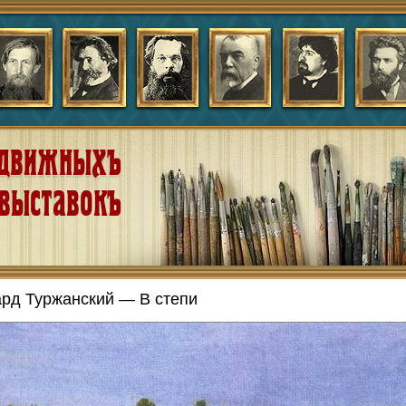
рд Туржанский — В степи