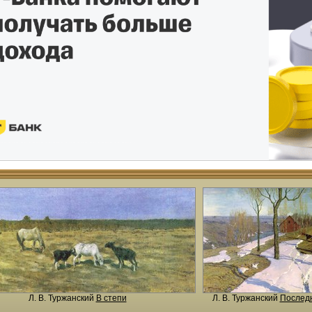
Л. В. Туржанский
В степи
Л. В. Туржанский
Последн