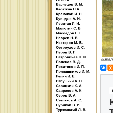
Васнецов В. М.
Касаткин Н.А.
Крамской И. Н.
Куинджи А. И.
Левитан И. И.
Малютин С. В.
Мясоедов Г. Г.
Неврев Н. В.
Нестеров М. В.
Остроухов И. С.
Перов В. Г.
Петровичев П. И.
<< пре
Поленов В. Д.
Похитонов И. П.
Прянишников И. М.
Репин И. Е.
Рябушкин А. П.
Савицкий К. А.
Саврасов А. К.
Серов В. А.
Степанов А. С.
Суриков В. И.
Туржанский Л. В.