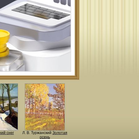
ий снег
Л. В. Туржанский
Золотая
осень