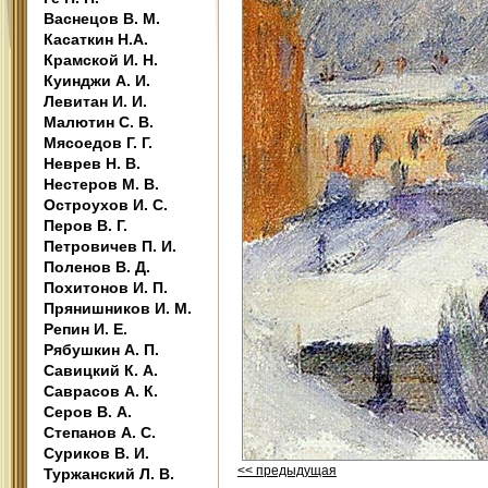
Васнецов В. М.
Касаткин Н.А.
Крамской И. Н.
Куинджи А. И.
Левитан И. И.
Малютин С. В.
Мясоедов Г. Г.
Неврев Н. В.
Нестеров М. В.
Остроухов И. С.
Перов В. Г.
Петровичев П. И.
Поленов В. Д.
Похитонов И. П.
Прянишников И. М.
Репин И. Е.
Рябушкин А. П.
Савицкий К. А.
Саврасов А. К.
Серов В. А.
Степанов А. С.
Суриков В. И.
<< предыдущая
Туржанский Л. В.