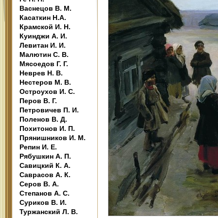
Васнецов В. М.
Касаткин Н.А.
Крамской И. Н.
Куинджи А. И.
Левитан И. И.
Малютин С. В.
Мясоедов Г. Г.
Неврев Н. В.
Нестеров М. В.
Остроухов И. С.
Перов В. Г.
Петровичев П. И.
Поленов В. Д.
Похитонов И. П.
Прянишников И. М.
Репин И. Е.
Рябушкин А. П.
Савицкий К. А.
Саврасов А. К.
Серов В. А.
Степанов А. С.
Суриков В. И.
Туржанский Л. В.