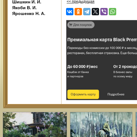
Шишкин И. И.
<< предыдущая
Якоби В. И.
Ярошенко Н. А.