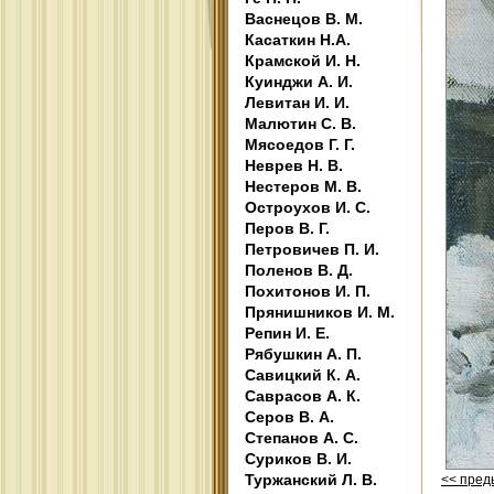
Васнецов В. М.
Касаткин Н.А.
Крамской И. Н.
Куинджи А. И.
Левитан И. И.
Малютин С. В.
Мясоедов Г. Г.
Неврев Н. В.
Нестеров М. В.
Остроухов И. С.
Перов В. Г.
Петровичев П. И.
Поленов В. Д.
Похитонов И. П.
Прянишников И. М.
Репин И. Е.
Рябушкин А. П.
Савицкий К. А.
Саврасов А. К.
Серов В. А.
Степанов А. С.
Суриков В. И.
Туржанский Л. В.
<< пре