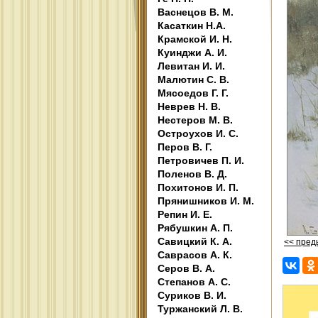
Васнецов В. М.
Касаткин Н.А.
Крамской И. Н.
Куинджи А. И.
Левитан И. И.
Малютин С. В.
Мясоедов Г. Г.
Неврев Н. В.
Нестеров М. В.
Остроухов И. С.
Перов В. Г.
Петровичев П. И.
Поленов В. Д.
Похитонов И. П.
Прянишников И. М.
Репин И. Е.
Рябушкин А. П.
Савицкий К. А.
<< пре
Саврасов А. К.
Серов В. А.
Степанов А. С.
Суриков В. И.
Туржанский Л. В.