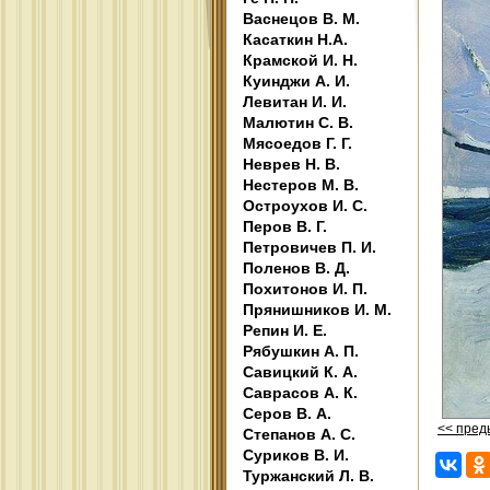
Васнецов В. М.
Касаткин Н.А.
Крамской И. Н.
Куинджи А. И.
Левитан И. И.
Малютин С. В.
Мясоедов Г. Г.
Неврев Н. В.
Нестеров М. В.
Остроухов И. С.
Перов В. Г.
Петровичев П. И.
Поленов В. Д.
Похитонов И. П.
Прянишников И. М.
Репин И. Е.
Рябушкин А. П.
Савицкий К. А.
Саврасов А. К.
Серов В. А.
<< пре
Степанов А. С.
Суриков В. И.
Туржанский Л. В.