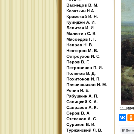
Васнецов В. М.
Касаткин Н.А.
Крамской И. Н.
Куинджи А. И.
Левитан И. И.
Малютин С. В.
Мясоедов Г. Г.
Неврев Н. В.
Нестеров М. В.
Остроухов И. С.
Перов В. Г.
Петровичев П. И.
Поленов В. Д.
Похитонов И. П.
Прянишников И. М.
Репин И. Е.
Рябушкин А. П.
Савицкий К. А.
Саврасов А. К.
<< пре
Серов В. А.
Степанов А. С.
Суриков В. И.
Туржанский Л. В.