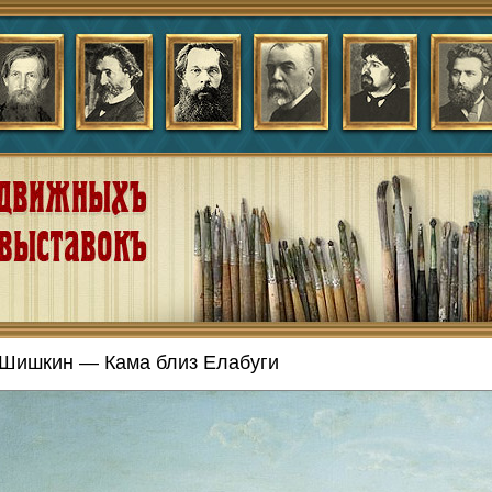
Шишкин — Кама близ Елабуги