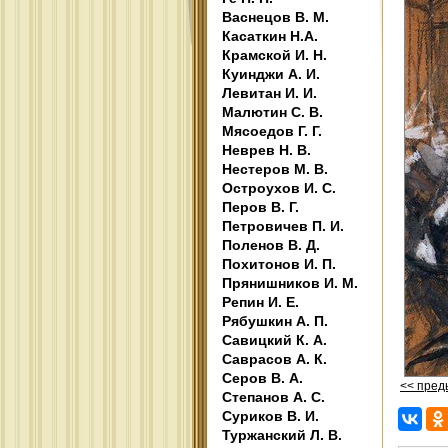
Васнецов В. М.
Касаткин Н.А.
Крамской И. Н.
Куинджи А. И.
Левитан И. И.
Малютин С. В.
Мясоедов Г. Г.
Неврев Н. В.
Нестеров М. В.
Остроухов И. С.
Перов В. Г.
Петровичев П. И.
Поленов В. Д.
Похитонов И. П.
Прянишников И. М.
Репин И. Е.
Рябушкин А. П.
Савицкий К. А.
Саврасов А. К.
Серов В. А.
<< пре
Степанов А. С.
Суриков В. И.
Туржанский Л. В.