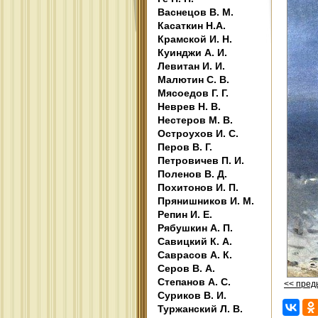
Васнецов В. М.
Касаткин Н.А.
Крамской И. Н.
Куинджи А. И.
Левитан И. И.
Малютин С. В.
Мясоедов Г. Г.
Неврев Н. В.
Нестеров М. В.
Остроухов И. С.
Перов В. Г.
Петровичев П. И.
Поленов В. Д.
Похитонов И. П.
Прянишников И. М.
Репин И. Е.
Рябушкин А. П.
Савицкий К. А.
Саврасов А. К.
Серов В. А.
Степанов А. С.
<< пре
Суриков В. И.
Туржанский Л. В.