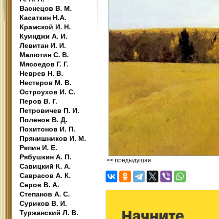
Васнецов В. М.
Касаткин Н.А.
Крамской И. Н.
Куинджи А. И.
Левитан И. И.
Малютин С. В.
Мясоедов Г. Г.
Неврев Н. В.
Нестеров М. В.
Остроухов И. С.
Перов В. Г.
Петровичев П. И.
Поленов В. Д.
Похитонов И. П.
Прянишников И. М.
Репин И. Е.
Рябушкин А. П.
<< предыдущая
Савицкий К. А.
Саврасов А. К.
Серов В. А.
Степанов А. С.
Суриков В. И.
Туржанский Л. В.