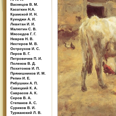
Васнецов В. М.
Касаткин Н.А.
Крамской И. Н.
Куинджи А. И.
Левитан И. И.
Малютин С. В.
Мясоедов Г. Г.
Неврев Н. В.
Нестеров М. В.
Остроухов И. С.
Перов В. Г.
Петровичев П. И.
Поленов В. Д.
Похитонов И. П.
Прянишников И. М.
Репин И. Е.
Рябушкин А. П.
Савицкий К. А.
Саврасов А. К.
Серов В. А.
Степанов А. С.
Суриков В. И.
Туржанский Л. В.