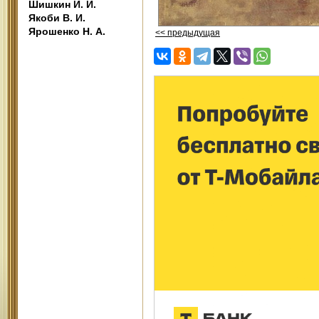
Шишкин И. И.
Якоби В. И.
Ярошенко Н. А.
<< предыдущая