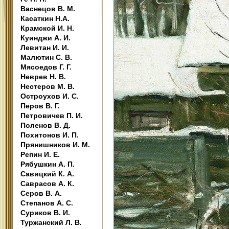
Васнецов В. М.
Касаткин Н.А.
Крамской И. Н.
Куинджи А. И.
Левитан И. И.
Малютин С. В.
Мясоедов Г. Г.
Неврев Н. В.
Нестеров М. В.
Остроухов И. С.
Перов В. Г.
Петровичев П. И.
Поленов В. Д.
Похитонов И. П.
Прянишников И. М.
Репин И. Е.
Рябушкин А. П.
Савицкий К. А.
Саврасов А. К.
Серов В. А.
Степанов А. С.
Суриков В. И.
Туржанский Л. В.