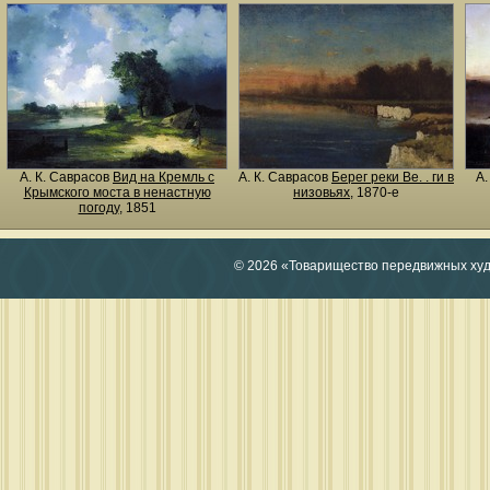
А. К. Саврасов
Вид на Кремль с
А. К. Саврасов
Берег реки Ве. . ги в
А.
Крымского моста в ненастную
низовьях
, 1870-е
погоду
, 1851
© 2026 «Товарищество передвижных ху