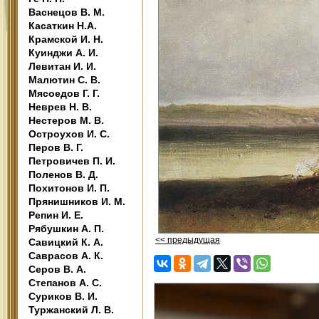
Васнецов В. М.
Касаткин Н.А.
Крамской И. Н.
Куинджи А. И.
Левитан И. И.
Малютин С. В.
Мясоедов Г. Г.
Неврев Н. В.
Нестеров М. В.
Остроухов И. С.
Перов В. Г.
Петровичев П. И.
Поленов В. Д.
Похитонов И. П.
Прянишников И. М.
Репин И. Е.
Рябушкин А. П.
<< предыдущая
Савицкий К. А.
Саврасов А. К.
Серов В. А.
Степанов А. С.
Суриков В. И.
Туржанский Л. В.