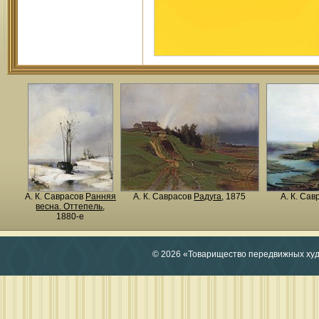
А. К. Саврасов
Ранняя
А. К. Саврасов
Радуга
, 1875
А. К. Са
весна. Оттепель
,
1880-е
© 2026 «Товарищество передвижных ху