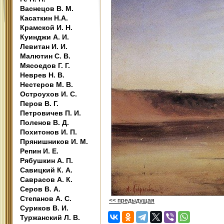
Васнецов В. М.
Касаткин Н.А.
Крамской И. Н.
Куинджи А. И.
Левитан И. И.
Малютин С. В.
Мясоедов Г. Г.
Неврев Н. В.
Нестеров М. В.
Остроухов И. С.
Перов В. Г.
Петровичев П. И.
Поленов В. Д.
Похитонов И. П.
Прянишников И. М.
Репин И. Е.
Рябушкин А. П.
Савицкий К. А.
Саврасов А. К.
Серов В. А.
Степанов А. С.
<< предыдущая
Суриков В. И.
Туржанский Л. В.