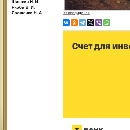
Шишкин И. И.
Якоби В. И.
Ярошенко Н. А.
<< предыдущая