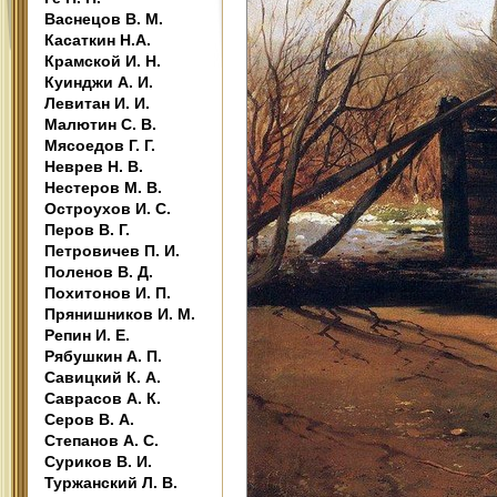
Васнецов В. М.
Касаткин Н.А.
Крамской И. Н.
Куинджи А. И.
Левитан И. И.
Малютин С. В.
Мясоедов Г. Г.
Неврев Н. В.
Нестеров М. В.
Остроухов И. С.
Перов В. Г.
Петровичев П. И.
Поленов В. Д.
Похитонов И. П.
Прянишников И. М.
Репин И. Е.
Рябушкин А. П.
Савицкий К. А.
Саврасов А. К.
Серов В. А.
Степанов А. С.
Суриков В. И.
Туржанский Л. В.