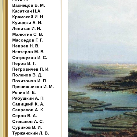
Васнецов В. М.
Касаткин Н.А.
Крамской И. Н.
Куинджи А. И.
Левитан И. И.
Малютин С. В.
Мясоедов Г. Г.
Неврев Н. В.
Нестеров М. В.
Остроухов И. С.
Перов В. Г.
Петровичев П. И.
Поленов В. Д.
Похитонов И. П.
Прянишников И. М.
Репин И. Е.
Рябушкин А. П.
Савицкий К. А.
Саврасов А. К.
Серов В. А.
Степанов А. С.
Суриков В. И.
Туржанский Л. В.