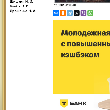
Шишкин И. И.
<< предыдущая
Якоби В. И.
Ярошенко Н. А.