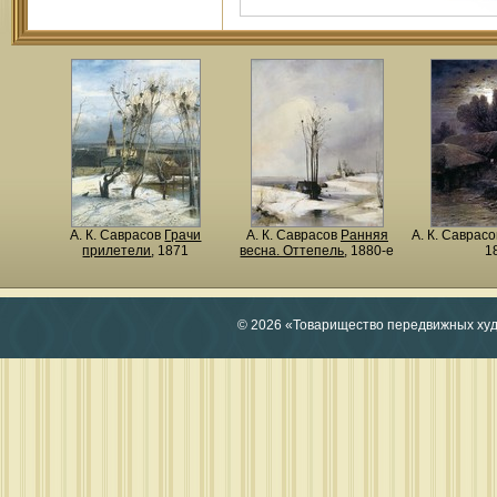
А. К. Саврасов
Грачи
А. К. Саврасов
Ранняя
А. К. Саврас
прилетели
, 1871
весна. Оттепель
, 1880-е
1
© 2026 «Товарищество передвижных ху