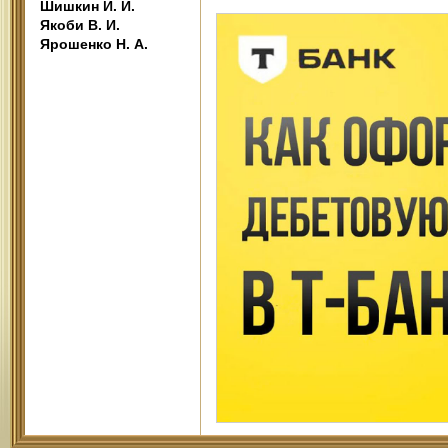
Шишкин И. И.
Якоби В. И.
Ярошенко Н. А.