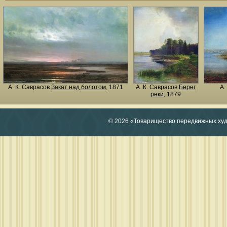
А. К. Саврасов
Закат над болотом
, 1871
А. К. Саврасов
Берег
А.
реки
, 1879
© 2026 «Товарищество передвижных ху