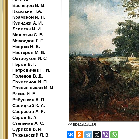
Васнецов В. М.
Касаткин Н.А.
Крамской И. Н.
Куинджи А. И.
Левитан И. И.
Малютин С. В.
Мясоедов Г. Г.
Неврев Н. В.
Нестеров М. В.
Остроухов И. С.
Перов В. Г.
Петровичев П. И.
Поленов В. Д.
Похитонов И. П.
Прянишников И. М.
Репин И. Е.
Рябушкин А. П.
Савицкий К. А.
Саврасов А. К.
Серов В. А.
Степанов А. С.
<< предыдущая
Суриков В. И.
Туржанский Л. В.