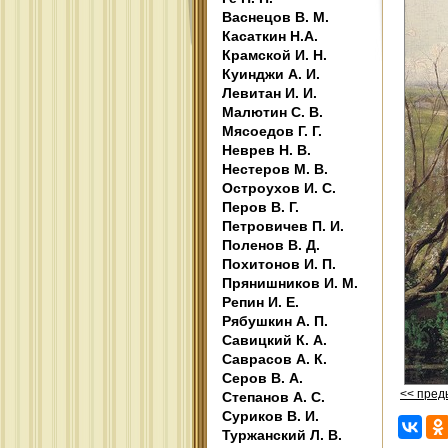
Васнецов В. М.
Касаткин Н.А.
Крамской И. Н.
Куинджи А. И.
Левитан И. И.
Малютин С. В.
Мясоедов Г. Г.
Неврев Н. В.
Нестеров М. В.
Остроухов И. С.
Перов В. Г.
Петровичев П. И.
Поленов В. Д.
Похитонов И. П.
Прянишников И. М.
Репин И. Е.
Рябушкин А. П.
Савицкий К. А.
Саврасов А. К.
Серов В. А.
<< пре
Степанов А. С.
Суриков В. И.
Туржанский Л. В.